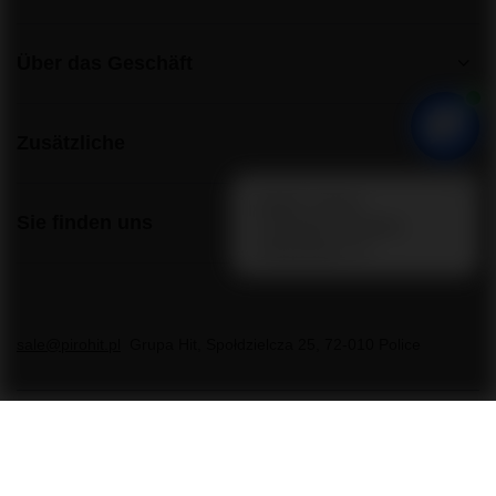
Über das Geschäft
Zusätzliche
Sie finden uns
sale@pirohit.pl
Grupa Hit
,
Społdzielcza 25
,
72-010
Police
Im Shop präsentieren wir die Bruttopreise (inkl. MwSt.).