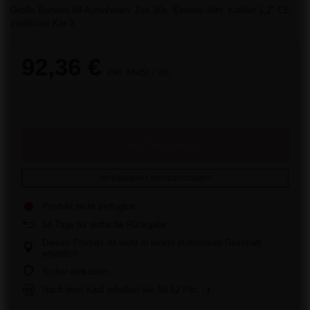
Große Batterie 49 Aufnahmen. Zeit 30s. Einlass 30m. Kaliber 1,2" CE-
zertifiziert Kat.3
92,36 €
inkl. MwSt
/
stk.
In den Warenkorb
Verfügbarkeit benachrichtigen
Produkt nicht verfügbar
14
Tage für einfache Rückgabe
Dieses Produkt ist nicht in einem stationären Geschäft
erhältlich
Sicher einkaufen
Nach dem Kauf erhalten Sie
59.52 Pkt.