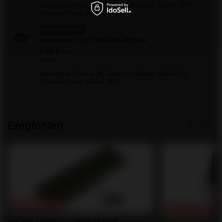
Niedrigster Preis in 30 Tagen vor Rabatt:
1,39 €
+28%
Normaler Preis:
2,56 €
-30%
SCHNÄPPCHEN
Sprengstoff I Ex1 CRACKER 40 Stück
0,56 €
/
stk.
12 Pkt
Niedrigster Preis in 30 Tagen vor Rabatt:
0,56 €
0%
Normaler Preis:
0,70 €
-20%
Empfohlen
SONDERANGEBOT
SONDERANGEBOT
Zom Bum Small Strong ZB108 F3 50/30