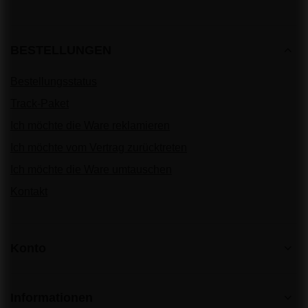
BESTELLUNGEN
Bestellungsstatus
Track-Paket
Ich möchte die Ware reklamieren
Ich möchte vom Vertrag zurücktreten
Ich möchte die Ware umtauschen
Kontakt
Konto
Informationen