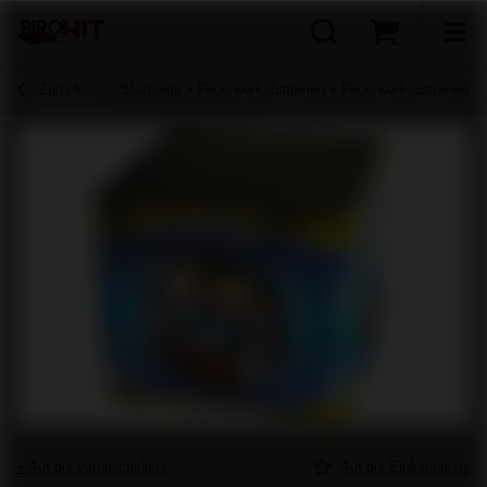
Zurück
Startseite
Feuerwerksbatterien
Feuerwerksbatterien für
+ Auf die vergleichsliste
Auf die Einkaufsliste