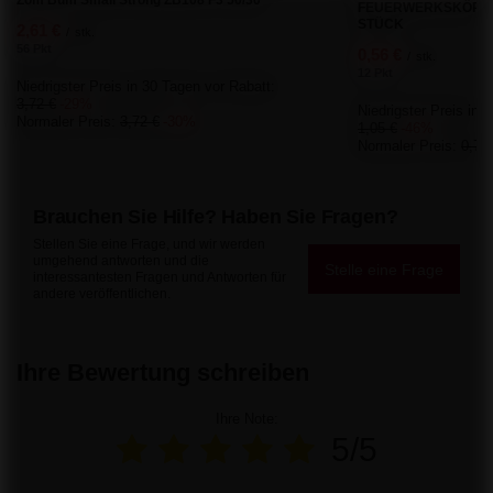
FEUERWERKSKÖRPER 
STÜCK
2,61 €
/
stk.
56 Pkt
0,56 €
/
stk.
12 Pkt
Niedrigster Preis in 30 Tagen vor Rabatt:
3,72 €
-29%
Niedrigster Preis in 
Normaler Preis:
3,72 €
-30%
1,05 €
-46%
Normaler Preis:
0,70
Brauchen Sie Hilfe? Haben Sie Fragen?
Stellen Sie eine Frage, und wir werden
umgehend antworten und die
Stelle eine Frage
interessantesten Fragen und Antworten für
andere veröffentlichen.
Ihre Bewertung schreiben
Ihre Note:
5/5