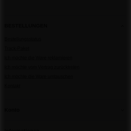
BESTELLUNGEN
Bestellungsstatus
Track-Paket
Ich möchte die Ware reklamieren
Ich möchte vom Vertrag zurücktreten
Ich möchte die Ware umtauschen
Kontakt
Konto