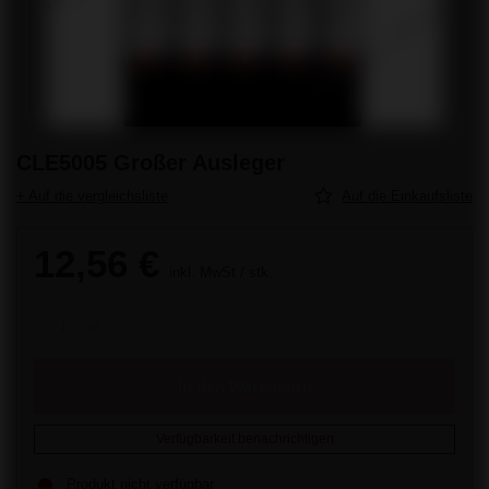
CLE5005 Großer Ausleger
+ Auf die vergleichsliste
Auf die Einkaufsliste
12,56 €
inkl. MwSt
/
stk.
In den Warenkorb
Verfügbarkeit benachrichtigen
Produkt nicht verfügbar