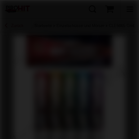
Zurück
Startseite
Einzelschüsse und Mörser
CLE5005 Großer