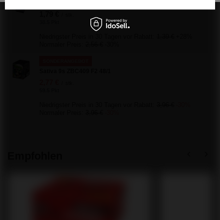
SCHNÄPPCHEN
1,79 €
/
stk.
38.5 Pkt
Niedrigster Preis in 30 Tagen vor Rabatt:
1,39 €
+28%
Normaler Preis:
2,56 €
-30%
SONDERANGEBOT
Sativa 9s ZBC409 F2 48/1
2,77 €
/
stk.
59.5 Pkt
Niedrigster Preis in 30 Tagen vor Rabatt:
3,96 €
-30%
Normaler Preis:
3,96 €
-30%
Empfohlen