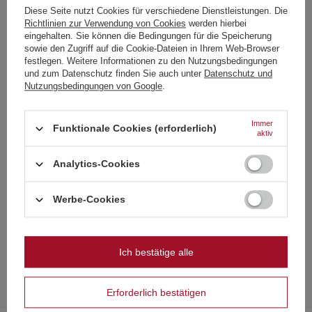
Der Hersteller garantiert die Reparatur oder den Ersatz des Geräts
Diese Seite nutzt Cookies für verschiedene Dienstleistungen. Die
bis zu 12 Monate nach dem Kaufdatum. Kontaktieren Sie den
Shop über das Beschwerdeformular, um einen Kurier zu
Richtlinien zur Verwendung von Cookies
werden hierbei
Choose your language
beauftragen, der das Gerät bei Ihnen abholt.
eingehalten. Sie können die Bedingungen für die Speicherung
and country
sowie den Zugriff auf die Cookie-Dateien in Ihrem Web-Browser
festlegen. Weitere Informationen zu den Nutzungsbedingungen
und zum Datenschutz finden Sie auch unter
Datenschutz und
Deutsch
Siehe auch
Nutzungsbedingungen von Google
.
Deutschland
SCHNÄPPCHEN
Englisch
Immer
Funktionale Cookies (erforderlich)
Dum Bum Nano P1DB F2 6/54/40
aktiv
Französisch
0,37 €
/
stk.
8 Pkt
Analytics-Cookies
Italienisch
Strona zawiera także produkty przeznaczone
Niedrigster Preis in 30 Tagen vor Rabatt:
0,37 €
0%
wyłącznie dla osób pełnoletnich
Normaler Preis:
0,47 €
-21%
Niederländisch
Werbe-Cookies
SONDERANGEBOT
Polnisch
Czy masz ukończone 18 lat?
FP3 GRÜN !!! Neue Ausgabe Jorge
5,29 €
/
stk.
Ich bestätige alle
OK
113.75 Pkt
Tak
Nie
Niedrigster Preis in 30 Tagen vor Rabatt:
7,56 €
-30%
Normaler Preis:
7,56 €
-30%
Erforderlich bestätigen