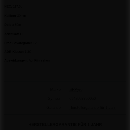
NEC:
117,5g
Kaliber:
30mm
Dolot:
50m
Zertifikat:
CE
Produktkategorie:
F2
ADR-Klasse:
1.3G
Auswirkungen:
Auf Film sehen
Marke
SRPyro
Symbol
6942037750050
Garantie
Herstellergarantie für 1 Jahr
HERSTELLERGARANTIE FÜR 1 JAHR