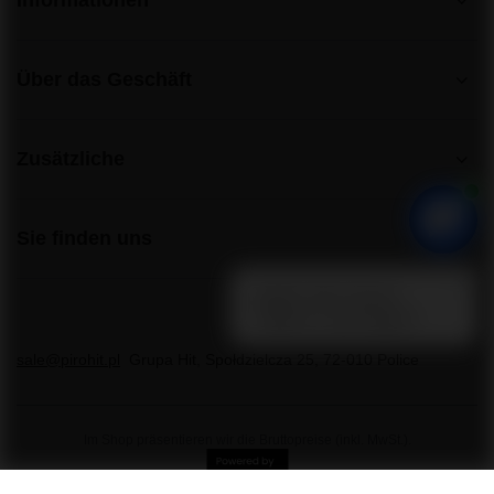
Informationen
Über das Geschäft
Zusätzliche
Sie finden uns
sale@pirohit.pl
Grupa Hit
,
Społdzielcza 25
,
72-010
Police
Im Shop präsentieren wir die Bruttopreise (inkl. MwSt.).