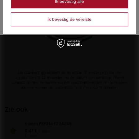
Ik bevestig alle
OK
Tak
Nie
Ik bevestig de vereiste
De fabrikant garandeert de reparatie of vervanging van de
apparatuur tot 12 maanden na de datum van aankoop. Neem
contact op met de winkel via het klachtenformulier om te regelen
dat een koerier de apparatuur bij u thuis komt ophalen.
Zie ook
Kraken PXP214 F2 24/24/6
0,47 €
/
stuks.
10 punt