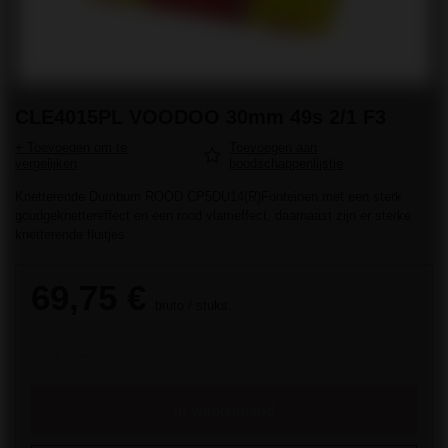
CLE4015PL VOODOO 30mm 49s 2/1 F3
+ Toevoegen om te
Toevoegen aan
vergelijken
boodschappenlijstje
Knetterende Dumbum ROOD CP5DU14(R)Fonteinen met een sterk
goudgeknettereffect en een rood vlameffect, daarnaast zijn er sterke
knetterende fluitjes
69,75 €
bruto
/
stuks.
In winkelmand