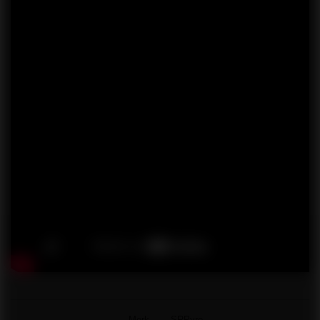
Merk
SRPyro