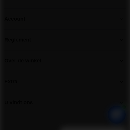
Account
Reglement
Over de winkel
Extra
U vindt ons