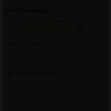
Schrijf je mening
Uw beoordeling:
5/5
Inhoud van je mening
Je eigen productfoto toevoegen:
Uw naam