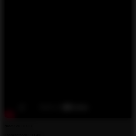
Naam:
WOODOO
Fabrikantcode:
CLE4015