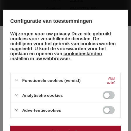
Symbool
6942037740150
Garantie
1 jaar fabrieksgarantie
Configuratie van toestemmingen
CATEGORIE
F3
Wij zorgen voor uw privacy Deze site gebruikt
KALIBER
30 mm
cookies voor verschillende diensten. De
richtlijnen voor het gebruik van cookies worden
AANTAL OPNAMEN
49s.
Choose your language
nageleefd. U kunt de voorwaarden voor het
and country
opslaan en openen van
cookiebestanden
instellen in uw webbrowser.
1 JAAR FABRIEKSGARANTIE
Duits
Engels
Altijd
Functionele cookies (vereist)
actief
Frans
Italiaans
Analytische cookies
Nederlands
Strona zawiera także produkty przeznaczone
Advertentiecookies
wyłącznie dla osób pełnoletnich
Nederland
Pools
Czy masz ukończone 18 lat?