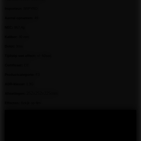
Importeur:
SRPYRO
Aantal opnamen:
49
NEC:
967,4g
Kaliber:
30 mm
Dolot:
30m
Tijdstip van effect:
+/- 60sec.
Certificaat:
CE
Productcategorie:
F3
ADR-klasse:
1.3G
252x252x225mm
Afmetingen:
Effecten:
Bekijk op film