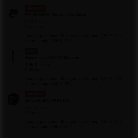
PROMOTIE
FP3 GROEN !!! Nieuwe editie Jorge
5,29 €
/
stuks.
113.75 punt
Laagste prijs vanaf 30 dagen voor korting:
7,56 €
-30%
Normale prijs:
7,56 €
-30%
KANS
Zeevlam rood HF0271 Maxsem
3,95 €
/
stuks.
84.95 punt
Laagste prijs vanaf 30 dagen voor korting:
3,25 €
+21%
Normale prijs:
5,58 €
-29%
PROMOTIE
Sativa 9s ZBC409 F2 48/1
2,77 €
/
stuks.
59.5 punt
Laagste prijs vanaf 30 dagen voor korting:
3,95 €
-29%
Normale prijs:
3,95 €
-30%