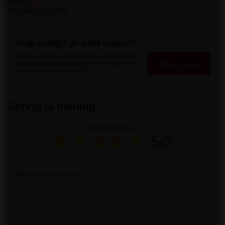
7,56 €
-30%
Normale prijs:
7,56 €
-30%
Hulp nodig? Je hebt vragen?
Stel je vraag en wij geven direct antwoord. Wij
Stel een vraag
publiceren de meest interessante vragen en
antwoorden voor anderen.
Schrijf je mening
Uw beoordeling:
5/5
Inhoud van je mening