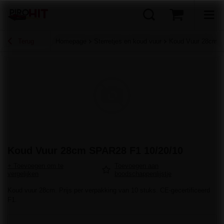
Terug
Homepage
Sterretjes en koud vuur
Koud Vuur 28cm S
Koud Vuur 28cm SPAR28 F1 10/20/10
+ Toevoegen om te
Toevoegen aan
vergelijken
boodschappenlijstje
Koud vuur 28cm. Prijs per verpakking van 10 stuks. CE-gecertificeerd
F1.