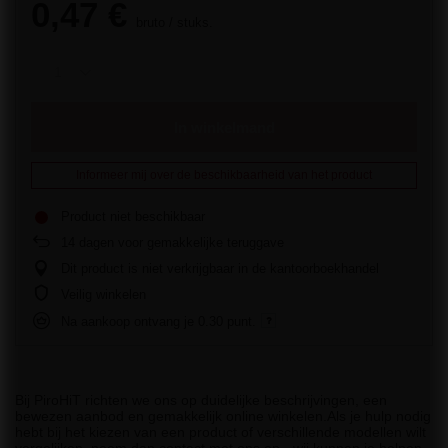
0,47 €
bruto
/
stuks.
In winkelmand
Informeer mij over de beschikbaarheid van het product
Product niet beschikbaar
14
dagen voor gemakkelijke teruggave
Dit product is niet verkrijgbaar in de kantoorboekhandel
Veilig winkelen
Na aankoop ontvang je
0.30 punt.
Bij PiroHiT richten we ons op duidelijke beschrijvingen, een
bewezen aanbod en gemakkelijk online winkelen.Als je hulp nodig
hebt bij het kiezen van een product of verschillende modellen wilt