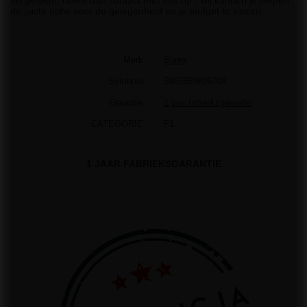
vergelijken, neem dan contact met ons op - wij kunnen je helpen
de juiste optie voor de gelegenheid en je budget te kiezen.
Merk
Surex
Symbool
5905669609708
Garantie
1 jaar fabrieksgarantie
CATEGORIE
F1
1 JAAR FABRIEKSGARANTIE