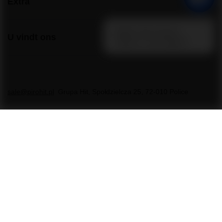
Extra
U vindt ons
sale@pirohit.pl
Grupa Hit
,
Społdzielcza 25
,
72-010
Police
In de winkel presenteren we brutoprijzen (inclusief btw).