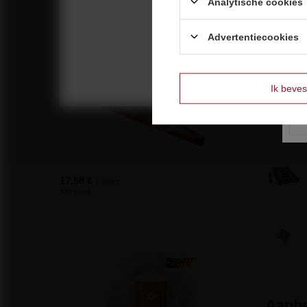
Analytische cookies
Zie o
Vuurwerk aanbiedingen
Advertentiecookies
Ik beves
17,68 €
/
stuks.
380 punt
Aanbe