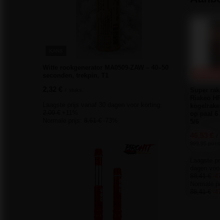
KANS
Witte rookgenerator MA0509-ZAW – 40–50
PROMOTI
seconden, trekpin, T1
2,32 €
Super rak
/
stuks.
Riakeo H
Laagste prijs vanaf 30 dagen voor korting:
kogelrake
2,09 €
+11%
op paal 6
Normale prijs:
8,61 €
-73%
5/6
46,53 €
/
999.95 punt
Laagste pr
dagen voor
88,41 €
-4
Normale pr
88,41 €
-4