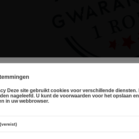
estemmingen
cy Deze site gebruikt cookies voor verschillende diensten. D
r language
rden nageleefd. U kunt de voorwaarden voor het opslaan e
Duits
len in uw webbrowser.
and country
De fabrikant garandeert de reparatie of vervang
Frans
12 maanden na de datum van aankoop. Neem co
via het klachtenformulier om te regelen dat een k
Nederlands
thuis komt ophalen.
vereist)
Nederland