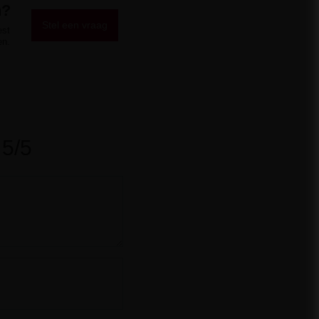
n?
Stel een vraag
est
en.
5/5