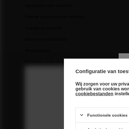
Aanstekers voor vuurwerk
Diverse pyrotechnische artikelen
Goedkoop vuurwerk
Machony vuurwerksets
Stroboscopen
Romeinse vuren en schoorstenen
Configuratie van to
Signaal- en knalpatronen
Wij zorgen voor uw priva
Start- en alarmpistolen
Choose you
gebruik van cookies wo
cookiebestanden
instel
Bruiloft
PiroHit cadeaubonnen
Functionele cookies (
Airsoft trainingsgranaten – ASG
handgranaten en verspreidingsgranaten