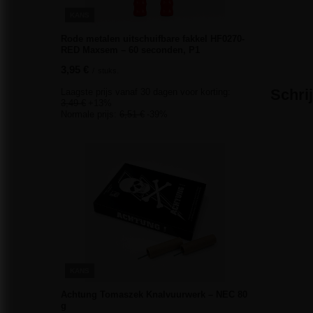
KANS
Rode metalen uitschuifbare fakkel HF0270-
RED Maxsem – 60 seconden, P1
3,95 €
/
stuks.
Schri
Laagste prijs vanaf 30 dagen voor korting:
3,49 €
+13%
Normale prijs:
6,51 €
-39%
KANS
Achtung Tomaszek Knalvuurwerk – NEC 80
g