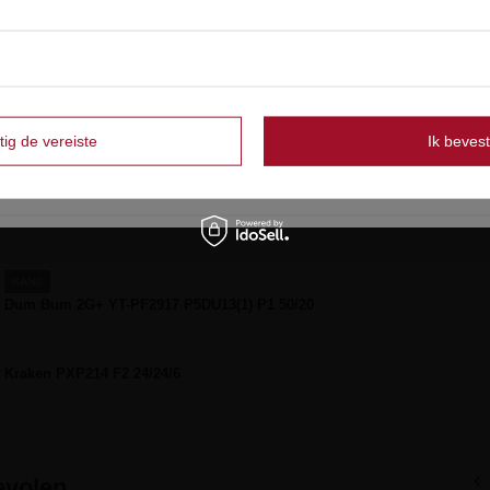
Strona zawiera także produkty przeznaczone
ok
wyłącznie dla osób pełnoletnich
OK
Czy masz ukończone 18 lat?
PROMOTIE
ROTJES EXPLOSIEF III EX3 - 20 STUKS
tig de vereiste
Ik bevest
Tak
Nie
KANS
Haai 1 PB-2 F3 50/30 - Pyrolife F3
KANS
Dum Bum 2G+ YT-PF2917 P5DU13(1) P1 50/20
Kraken PXP214 F2 24/24/6
volen