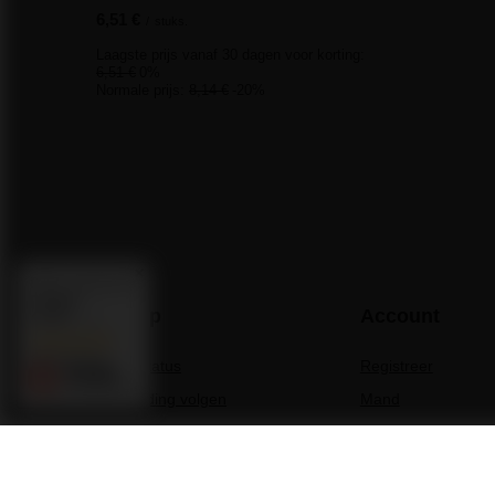
6,51 €
/
stuks.
Laagste prijs vanaf 30 dagen voor korting:
6,51 €
0%
Normale prijs:
8,14 €
-20%
Real customers
reviews
4.9
Inkoop
Account
/ 5.0
3679 reviews
Bestelstatus
Registreer
De zending volgen
Mand
Ik wil reclame maken voor
Boodschappenlijstj
een product
Lijst van gekochte
Ik wil een product retourneren