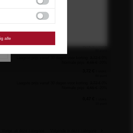
0,56 €
/
stuks.
12 punt
Laagste prijs vanaf 30 dagen voor korting:
1,05 €
-46%
Normale prijs:
0,70 €
-20%
ig alle
3,72 €
/
stuks.
80 punt
Laagste prijs vanaf 30 dagen voor korting:
3,72 €
0%
Normale prijs:
4,65 €
-20%
3,72 €
/
stuks.
80 punt
Laagste prijs vanaf 30 dagen voor korting:
3,72 €
0%
Normale prijs:
4,65 €
-20%
0,47 €
/
stuks.
10 punt
Vorige uit deze categorie
Volgende in deze categorie