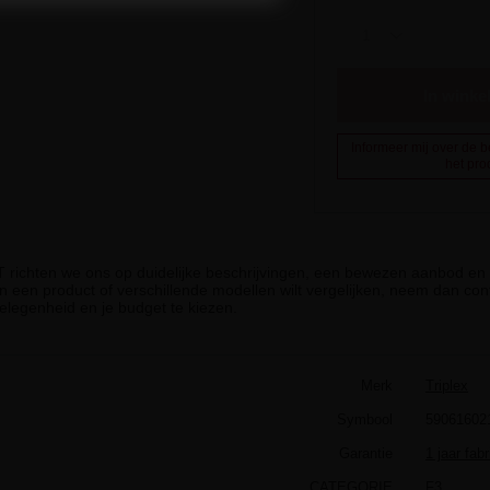
In wink
Informeer mij over de 
het pro
iT richten we ons op duidelijke beschrijvingen, een bewezen aanbod en g
n een product of verschillende modellen wilt vergelijken, neem dan cont
elegenheid en je budget te kiezen.
Merk
Triplex
Symbool
59061602
Garantie
1 jaar fab
CATEGORIE
F3