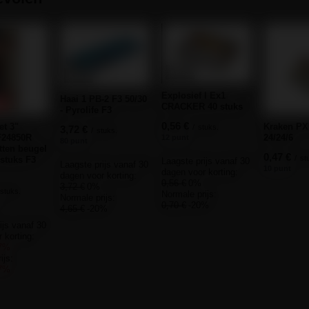
KANS
KANS
Explosief I Ex1
Haai 1 PB-2 F3 50/30
E
CRACKER 40 stuks
- Pyrolife F3
0,56 €
et 3"
Kraken PX
/
stuks.
3,72 €
/
stuks.
F24850R
24/24/6
12 punt
80 punt
tten beugel
0,47 €
/
st
 stuks F3
Laagste prijs vanaf 30
Laagste prijs vanaf 30
10 punt
dagen voor korting:
dagen voor korting:
0,56 €
0%
3,72 €
0%
stuks.
Normale prijs:
Normale prijs:
0,70 €
-20%
4,65 €
-20%
ijs vanaf 30
 korting:
7%
ijs:
7%