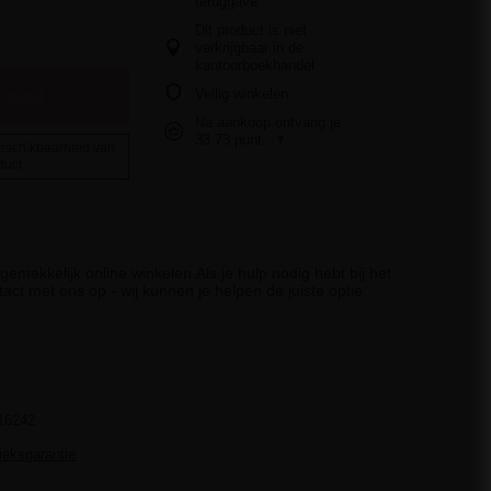
teruggave
Dit product is niet
verkrijgbaar in de
kantoorboekhandel
Veilig winkelen
elmand
Na aankoop ontvang je
33.73 punt.
beschikbaarheid van
duct
emakkelijk online winkelen.Als je hulp nodig hebt bij het
act met ons op - wij kunnen je helpen de juiste optie
16242
rieksgarantie