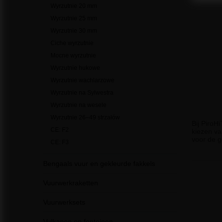
Wyrzutnie 20 mm
Wyrzutnie 25 mm
Wyrzutnie 30 mm
Ciche wyrzutnie
Mocne wyrzutnie
Wyrzutnie hukowe
Wyrzutnie wachlarzowe
Wyrzutnie na Sylwestra
Wyrzutnie na wesele
Wyrzutnie 26–49 strzałów
Bij PiroH
CE: F2
kiezen va
voor de g
CE: F3
Bengaals vuur en gekleurde fakkels
Vuurwerkraketten
Vuurwerksets
Vulkanen en fonteinen