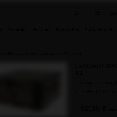
Inlog
rs
Promoties
Over ons
Mysterybox
Pyrotechnische 
tnie 100+ strzałów,
Lichtspoor 100s TXB624 F3 4/1
Lichtspoor 100
4/1
+ Toevoegen om te vergelij
Grote batterij 100 opnamen.
52,35 €
bruto