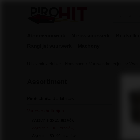
Atoomvuurwerk
Nieuw vuurwerk
Bestselle
Ranglijst vuurwerk
Machony
U bevindt zich hier:
Homepage
Vuurwerkbatterijen.
Wyrzu
Assortiment
Pirotechnika dla kibiców
Vuurwerkbatterijen.
Wyrzutnie do 25 strzałów
Wyrzutnie 100+ strzałów,
Wyrzutnie 50–99 strzałów