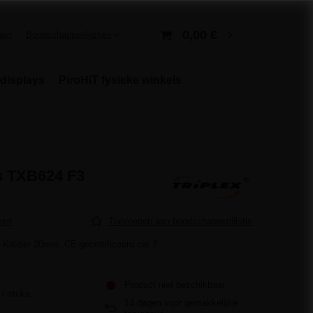
0,00 €
gen
Boodschappenlijstjes
displays
PiroHiT fysieke winkels
s TXB624 F3
ken
Toevoegen aan boodschappenlijstje
 Kaliber 20mm. CE-gecertificeerd cat.3
Product niet beschikbaar
/
stuks.
14
dagen voor gemakkelijke