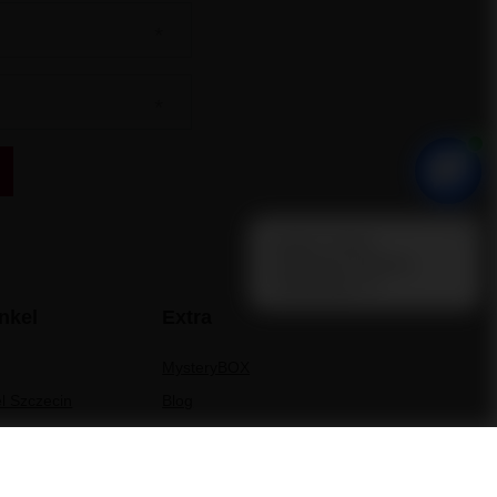
nkel
Extra
MysteryBOX
l Szczecin
Blog
el Radom
U vindt ons
 Piła