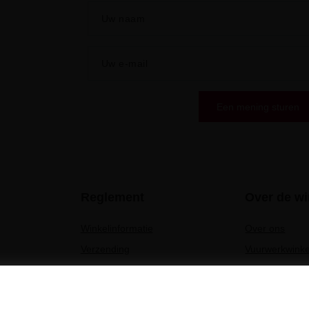
Uw naam
Uw e-mail
Een mening sturen
Reglement
Over de wi
Winkelinformatie
Over ons
Verzending
Vuurwerkwinke
es
Betaalmethoden en
Vuurwerkwink
commissies
 producten
Vuurwerkwinkel
Reglement