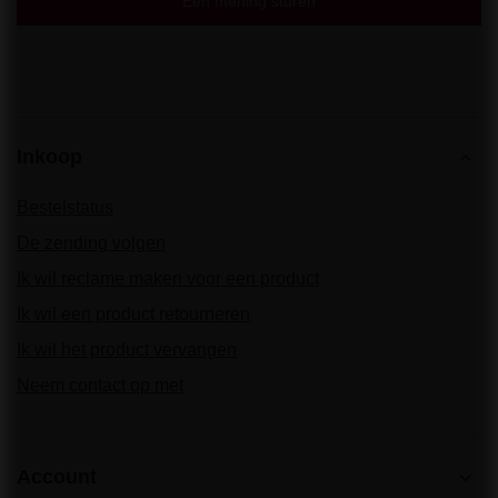
Een mening sturen
Inkoop
Bestelstatus
De zending volgen
Ik wil reclame maken voor een product
Ik wil een product retourneren
Ik wil het product vervangen
Neem contact op met
Account