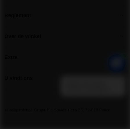
Reglement
Over de winkel
Extra
U vindt ons
sale@pirohit.pl
Grupa Hit
,
Społdzielcza 25
,
72-010
Police