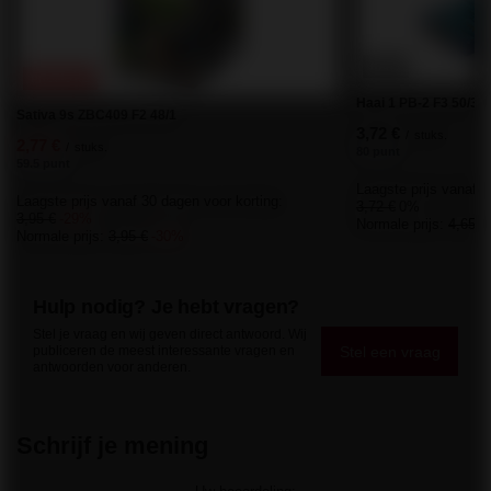
KANS
PROMOTIE
Haai 1 PB-2 F3 50/30 -
Sativa 9s ZBC409 F2 48/1
3,72 €
/
stuks.
2,77 €
/
stuks.
80 punt
59.5 punt
Laagste prijs vanaf 3
Laagste prijs vanaf 30 dagen voor korting:
3,72 €
0%
3,95 €
-29%
Normale prijs:
4,65 €
Normale prijs:
3,95 €
-30%
Hulp nodig? Je hebt vragen?
Stel je vraag en wij geven direct antwoord. Wij
Stel een vraag
publiceren de meest interessante vragen en
antwoorden voor anderen.
Schrijf je mening