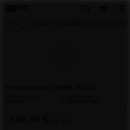
Terug
Homepage
Vuurwerkbatterijen.
Wyrzutnie 100+ strzałó
Testosteron Box TXB895 120s 1/1
+ Toevoegen om te
Toevoegen aan
vergelijken
boodschappenlijstje
134,39 €
bruto
/
stuks.