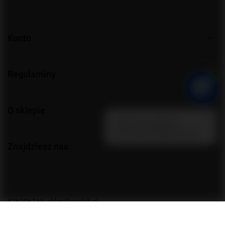
Konto
Regulaminy
O sklepie
Znajdziesz nas
576106742
sklep@pirohit.pl
Grupa Hit
,
Społdzielcza 25
,
72-010
Police