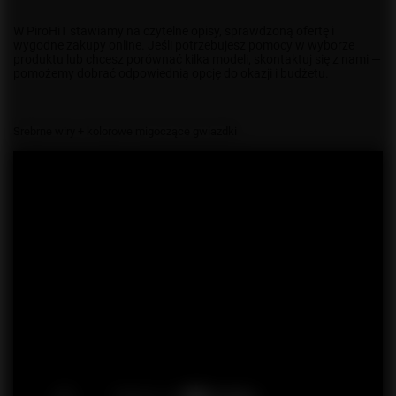
W PiroHiT stawiamy na czytelne opisy, sprawdzoną ofertę i
wygodne zakupy online. Jeśli potrzebujesz pomocy w wyborze
produktu lub chcesz porównać kilka modeli, skontaktuj się z nami —
pomożemy dobrać odpowiednią opcję do okazji i budżetu.
Srebrne wiry + kolorowe migoczące gwiazdki