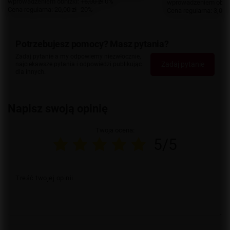
wprowadzeniem obniżki:
16,00 zł
0%
wprowadzeniem obniż
Cena regularna:
20,00 zł
-20%
Cena regularna:
3,00 z
Potrzebujesz pomocy? Masz pytania?
Zadaj pytanie a my odpowiemy niezwłocznie,
Zadaj pytanie
najciekawsze pytania i odpowiedzi publikując
dla innych.
Napisz swoją opinię
Twoja ocena:
5/5
Treść twojej opinii