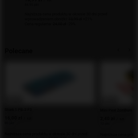
/
szt.
84.95 pkt
Najniższa cena produktu w okresie 30 dni przed
wprowadzeniem obniżki:
13,99 zł
+21%
Cena regularna:
24,00 zł
-29%
Polecane
OKAZJA
OKAZJA
Shark 1 PB-2 F3
Mini Pirat ZomBum Ex
16,00 zł
2,40 zł
/
szt.
/
szt.
80 pkt
12 pkt
Najniższa cena produktu w okresie 30 dni przed
Najniższa cena produk