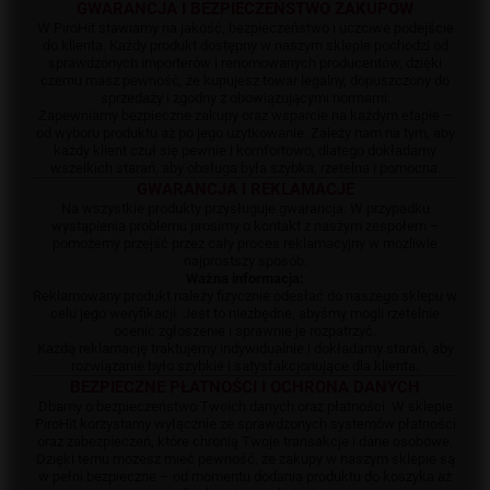
GWARANCJA I BEZPIECZEŃSTWO ZAKUPÓW
W PiroHit stawiamy na jakość, bezpieczeństwo i uczciwe podejście
do klienta. Każdy produkt dostępny w naszym sklepie pochodzi od
sprawdzonych importerów i renomowanych producentów, dzięki
czemu masz pewność, że kupujesz towar legalny, dopuszczony do
sprzedaży i zgodny z obowiązującymi normami.
Zapewniamy bezpieczne zakupy oraz wsparcie na każdym etapie –
od wyboru produktu aż po jego użytkowanie. Zależy nam na tym, aby
każdy klient czuł się pewnie i komfortowo, dlatego dokładamy
wszelkich starań, aby obsługa była szybka, rzetelna i pomocna.
GWARANCJA I REKLAMACJE
Na wszystkie produkty przysługuje gwarancja. W przypadku
wystąpienia problemu prosimy o kontakt z naszym zespołem –
pomożemy przejść przez cały proces reklamacyjny w możliwie
najprostszy sposób.
Ważna informacja:
Reklamowany produkt należy fizycznie odesłać do naszego sklepu w
celu jego weryfikacji. Jest to niezbędne, abyśmy mogli rzetelnie
ocenić zgłoszenie i sprawnie je rozpatrzyć.
Każdą reklamację traktujemy indywidualnie i dokładamy starań, aby
rozwiązanie było szybkie i satysfakcjonujące dla klienta.
BEZPIECZNE PŁATNOŚCI I OCHRONA DANYCH
Dbamy o bezpieczeństwo Twoich danych oraz płatności. W sklepie
PiroHit korzystamy wyłącznie ze sprawdzonych systemów płatności
oraz zabezpieczeń, które chronią Twoje transakcje i dane osobowe.
Dzięki temu możesz mieć pewność, że zakupy w naszym sklepie są
w pełni bezpieczne – od momentu dodania produktu do koszyka aż