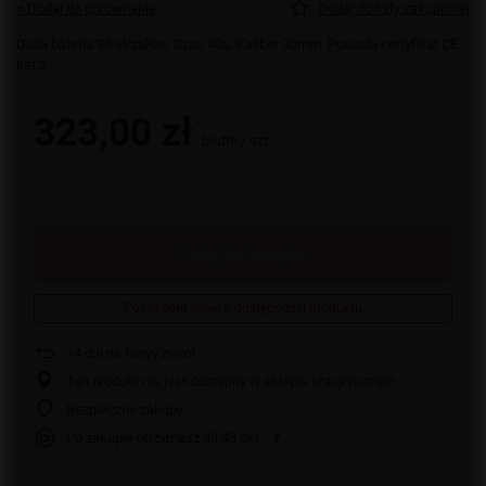
+ Dodaj do porównania
Dodaj do listy zakupowej
Duża bateria 36 strzałów. Czas 40s. Kaliber 30mm. Posiada certyfikat CE
kat.3
323,00 zł
brutto
/
szt.
Dodaj do koszyka
Powiadom mnie o dostępności produktu
14
dni na łatwy zwrot
Ten produkt nie jest dostępny w sklepie stacjonarnym
Bezpieczne zakupy
Po zakupie otrzymasz
48.43 pkt.