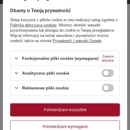
Dbamy o Twoją prywatność
Sklep korzysta z plików cookie w celu realizacji usług zgodnie z
Choose your language
Polityką dotyczącą cookies
. Możesz określić warunki
and country
przechowywania lub dostępu do cookie w Twojej przeglądarce.
Więcej informacji na temat warunków i prywatności można
znaleźć także na stronie
Prywatność i warunki Google
.
niemiecki
Zamówienia
angielski
Zawsze
Status zamówienia
Funkcjonalne pliki cookie (wymagane)
aktywne
francuski
Śledzenie przesyłki
włoski
Analityczne pliki cookie
Chcę zareklamować produkt
niderlandzki
Strona zawiera także produkty przeznaczone
Chcę zwrócić produkt
Reklamowe pliki cookie
wyłącznie dla osób pełnoletnich
polski
Chcę wymienić towar
Polska
Czy masz ukończone 18 lat?
Kontakt
Potwierdzam wszystkie
OK
Tak
Nie
Potwierdzam wymagane
Konto