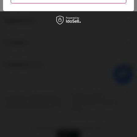
Regulaminy
O sklepie
Znajdziesz nas
576106742
sklep@pirohit.pl
Grupa Hit
,
Społdzielcza 25
,
72-010
Police
W sklepie prezentujemy ceny brutto (z VAT).