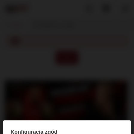
Wstecz
Strona główna
Uwaga
Powrót
Konfiguracja zgód