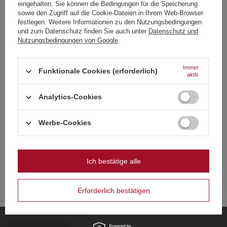
155 Pkt
Choose your language
eingehalten. Sie können die Bedingungen für die Speicherung
and country
sowie den Zugriff auf die Cookie-Dateien in Ihrem Web-Browser
festlegen. Weitere Informationen zu den Nutzungsbedingungen
und zum Datenschutz finden Sie auch unter
Datenschutz und
Deutsch
Nutzungsbedingungen von Google
.
Deutschland
Englisch
Immer
Funktionale Cookies (erforderlich)
aktiv
Französisch
SCHNÄPPCHEN
Analytics-Cookies
Italienisch
Vortex Pyroshine 25s 30 mm
Domyślna nazwa
Strona zawiera także produkty przeznaczone
D25S-F2S30F 4/1
4,65 €
wyłącznie dla osób pełnoletnich
/
stk.
Niederländisch
Werbe-Cookies
29,99 €
/
stk.
Niedrigster Preis in 30 Tagen vor
645 Pkt
Polnisch
Czy masz ukończone 18 lat?
Rabatt:
4,65 €
0%
Normaler Preis:
5,81 €
-20%
Ich bestätige alle
OK
Tak
Nie
Erforderlich bestätigen
BESTELLUNGEN