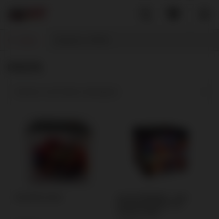
Zurück
Startseite
PANTA
PANTA
Sortieren nach Datum absteigend
Domyślna nazwa
Vocalix PPB25962 – laute
Feuerwerksbatterie mit
Titanium Salute