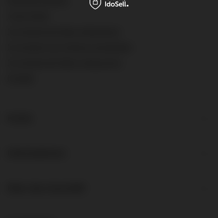
Bestellungsstatus
Track-Paket
Ich möchte die Ware reklamieren
Ich möchte vom Vertrag zurücktreten
Ich möchte die Ware umtauschen
Kontakt
Konto
Informationen
Über das Geschäft