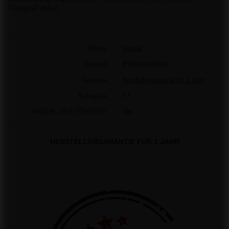
Titangruß endet
Marke
Klasek
Symbol
8595182420019
Garantie
Herstellergarantie für 1 Jahr
Kategoria
F3
ANZAHL DER SCHÜSSE
49s
HERSTELLERGARANTIE FÜR 1 JAHR