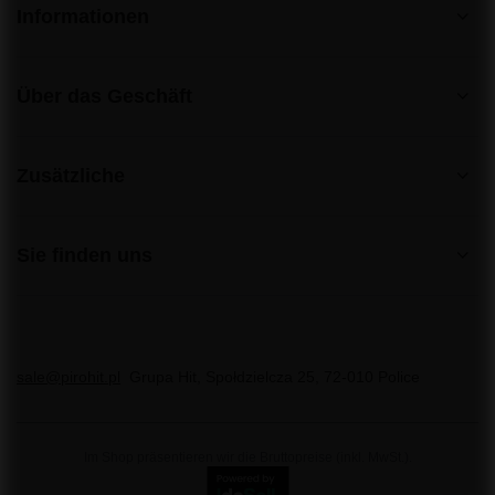
Informationen
Über das Geschäft
Zusätzliche
Sie finden uns
sale@pirohit.pl
Grupa Hit
,
Społdzielcza 25
,
72-010
Police
Im Shop präsentieren wir die Bruttopreise (inkl. MwSt.).