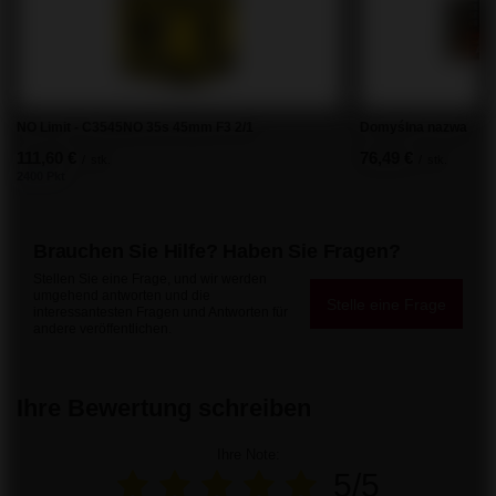
NO Limit - C3545NO 35s 45mm F3 2/1
Domyślna nazwa
111,60 €
76,49 €
/
stk.
/
stk.
2400 Pkt
Brauchen Sie Hilfe? Haben Sie Fragen?
Stellen Sie eine Frage, und wir werden
umgehend antworten und die
Stelle eine Frage
interessantesten Fragen und Antworten für
andere veröffentlichen.
Ihre Bewertung schreiben
Ihre Note:
5/5