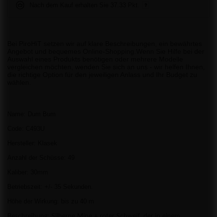
Nach dem Kauf erhalten Sie
37.33 Pkt.
Bei PiroHiT setzen wir auf klare Beschreibungen, ein bewährtes
Angebot und bequemes Online-Shopping.Wenn Sie Hilfe bei der
Auswahl eines Produkts benötigen oder mehrere Modelle
vergleichen möchten, wenden Sie sich an uns - wir helfen Ihnen,
die richtige Option für den jeweiligen Anlass und Ihr Budget zu
wählen.
Name: Dum Bum
Code: C493U
Hersteller: Klasek
Anzahl der Schüsse: 49
Kaliber: 30mm
Betriebszeit: +/- 35 Sekunden.
Höhe der Wirkung: bis zu 40 m
Beschreibung: Silberne Mine + roter Schweif, der in einem