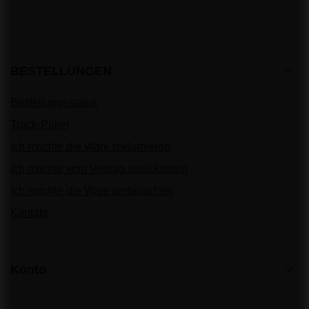
BESTELLUNGEN
Bestellungsstatus
Track-Paket
Ich möchte die Ware reklamieren
Ich möchte vom Vertrag zurücktreten
Ich möchte die Ware umtauschen
Kontakt
Konto