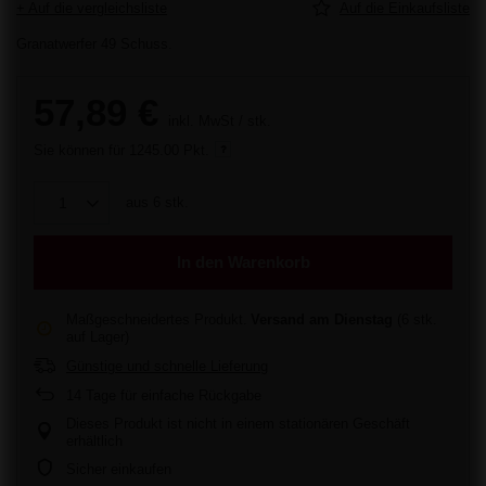
+ Auf die vergleichsliste
Auf die Einkaufsliste
Granatwerfer 49 Schuss.
57,89 €
inkl. MwSt
/
stk.
Sie können für
1245.00 Pkt.
aus
6
stk.
In den Warenkorb
Maßgeschneidertes Produkt
Versand
am Dienstag
(6 stk.
auf Lager)
Günstige und schnelle Lieferung
14
Tage für einfache Rückgabe
Dieses Produkt ist nicht in einem stationären Geschäft
erhältlich
Sicher einkaufen