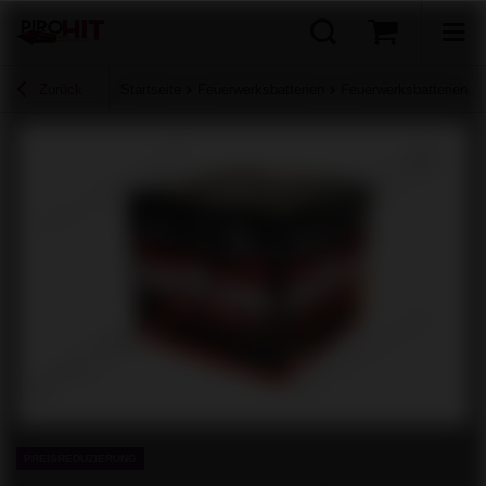
Zurück
Startseite
Feuerwerksbatterien
Feuerwerksbatterien 
PREISREDUZIERUNG