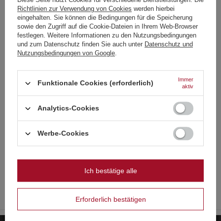
Shop über das Beschwerdeformular, um einen Kurier zu
beauftragen, der das Gerät bei Ihnen abholt.
Richtlinien zur Verwendung von Cookies
werden hierbei
Choose your language
eingehalten. Sie können die Bedingungen für die Speicherung
and country
sowie den Zugriff auf die Cookie-Dateien in Ihrem Web-Browser
festlegen. Weitere Informationen zu den Nutzungsbedingungen
Siehe auch
und zum Datenschutz finden Sie auch unter
Datenschutz und
Deutsch
Nutzungsbedingungen von Google
.
Deutschland
SONDERANGEBOT
Englisch
Smoke 3 Farbig Blau / Weiß / Rot XT1079 T1 12/4
Immer
Funktionale Cookies (erforderlich)
aktiv
14,98 €
/
stk.
Französisch
322 Pkt
Analytics-Cookies
Italienisch
Niedrigster Preis in 30 Tagen vor Rabatt:
21,40 €
-30%
Strona zawiera także produkty przeznaczone
Normaler Preis:
21,40 €
-30%
wyłącznie dla osób pełnoletnich
Niederländisch
Werbe-Cookies
Cold Fires Herzen 40cm TXF268 F1 72/2
4,19 €
Polnisch
/
stk.
Czy masz ukończone 18 lat?
90 Pkt
Ich bestätige alle
OK
SCHNÄPPCHEN
Tak
Nie
Rauchorange TF21 P1 25/4
8,19 €
/
stk.
Erforderlich bestätigen
176 Pkt
Niedrigster Preis in 30 Tagen vor Rabatt:
8,19 €
0%