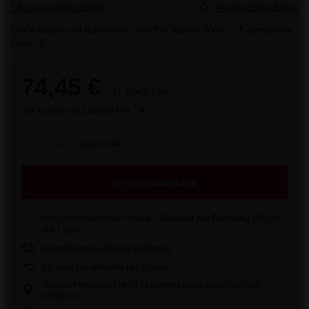
+ Auf die vergleichsliste
Auf die Einkaufsliste
Große Batterie 49 Aufnahmen. Zeit 30s. Kaliber 30mm. CE-zertifizierte
Katze. 3
74,45 €
inkl. MwSt
/
stk.
Sie können für
1600.00 Pkt.
aus
16
stk.
In den Warenkorb
Maßgeschneidertes Produkt
Versand
am Dienstag
(16 stk.
auf Lager)
Günstige und schnelle Lieferung
14
Tage für einfache Rückgabe
Dieses Produkt ist nicht in einem stationären Geschäft
erhältlich