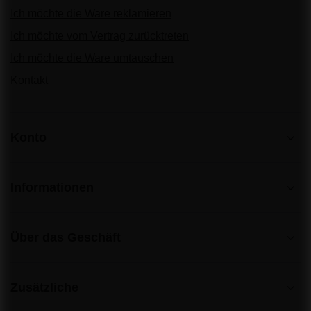
Ich möchte die Ware reklamieren
Ich möchte vom Vertrag zurücktreten
Ich möchte die Ware umtauschen
Kontakt
Konto
Informationen
Über das Geschäft
Zusätzliche