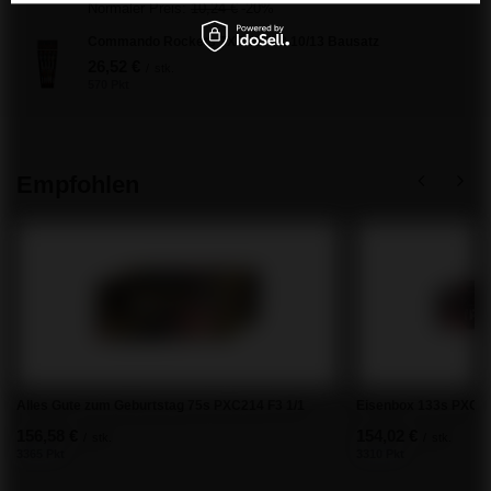
Normaler Preis:
10,24 €
-20%
Commando Rockets TXR087 F2 10/13 Bausatz
26,52 €
/
stk.
570 Pkt
Empfohlen
Alles Gute zum Geburtstag 75s PXC214 F3 1/1
Eisenbox 133s PXC21
156,58 €
154,02 €
/
stk.
/
stk.
3365 Pkt
3310 Pkt