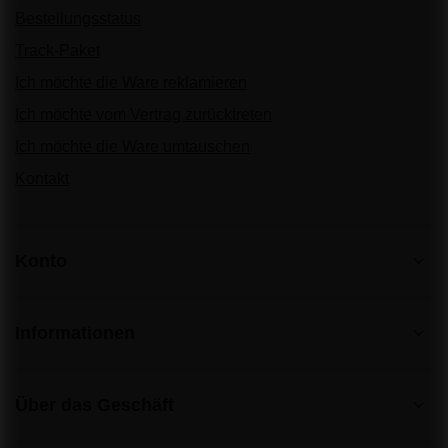
Bestellungsstatus
Track-Paket
Ich möchte die Ware reklamieren
Ich möchte vom Vertrag zurücktreten
Ich möchte die Ware umtauschen
Kontakt
Konto
Informationen
Über das Geschäft