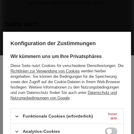
beauftragen, der das Gerät bei Ihnen abholt.
Siehe auch
SONDERANGEBOT
Konfiguration der Zustimmungen
Zom Bum Small Strong ZB108 F3 50/30
2,61 €
/
stk.
Wir kümmern uns um Ihre Privatsphäres
56 Pkt
Niedrigster Preis in 30 Tagen vor Rabatt:
3,72 €
-29%
Diese Seite nutzt Cookies für verschiedene Dienstleistungen. Die
Normaler Preis:
3,72 €
-30%
Richtlinien zur Verwendung von Cookies
werden hierbei
Choose your language
eingehalten. Sie können die Bedingungen für die Speicherung
SONDERANGEBOT
and country
sowie den Zugriff auf die Cookie-Dateien in Ihrem Web-Browser
Zom Bum Käfer ZB500 F3 100/10
festlegen. Weitere Informationen zu den Nutzungsbedingungen
und zum Datenschutz finden Sie auch unter
Datenschutz und
1,14 €
Deutsch
/
stk.
Nutzungsbedingungen von Google
.
24.5 Pkt
Deutschland
Niedrigster Preis in 30 Tagen vor Rabatt:
1,63 €
-30%
Normaler Preis:
1,63 €
-30%
Englisch
Immer
Funktionale Cookies (erforderlich)
aktiv
SONDERANGEBOT
Französisch
FP3 GRÜN !!! Neue Ausgabe Jorge
Analytics-Cookies
Italienisch