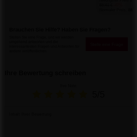
Niedrigster Preis in 
88,41 €
-47%
Normaler Preis:
88,4
Brauchen Sie Hilfe? Haben Sie Fragen?
Stellen Sie eine Frage, und wir werden
umgehend antworten und die
Stelle eine Frage
interessantesten Fragen und Antworten für
andere veröffentlichen.
Ihre Bewertung schreiben
Ihre Note:
5/5
Inhalt Ihrer Bewertung