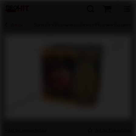
Zurück
Startseite
Feuerwerksbatterien
Feuerwerksbatterien für
+ Auf die vergleichsliste
Auf die Einkaufsliste