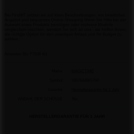
Bei PiroHiT setzen wir auf klare Beschreibungen, ein bewährtes
Angebot und bequemes Online-Shopping.Wenn Sie Hilfe bei der
Auswahl eines Produkts benötigen oder mehrere Modelle
vergleichen möchten, wenden Sie sich an uns - wir helfen Ihnen,
die richtige Option für den jeweiligen Anlass und Ihr Budget zu
wählen.
Armenien 36s P7508 4/1
Marke
MAGICTIME
Symbol
5907604905760
Garantie
Herstellergarantie für 1 Jahr
ANZAHL DER SCHÜSSE
36s
HERSTELLERGARANTIE FÜR 1 JAHR