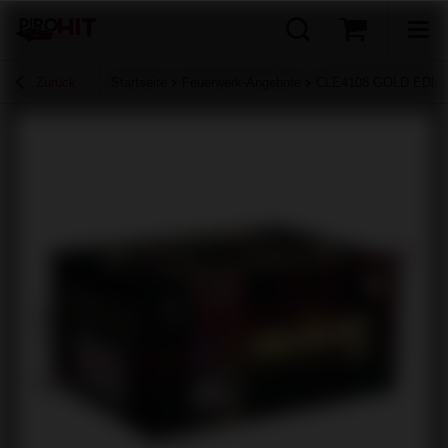
Zurück
Startseite
Feuerwerk-Angebote
CLE4108 GOLD EDITI