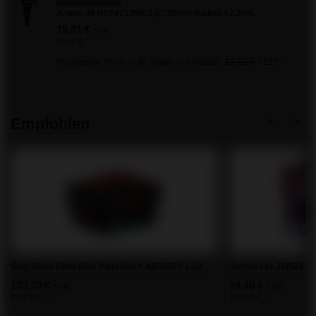
Ariane 38 HF24733RK 1,5" 38mm Riakeo F2 20/6
15,81 €
/
stk.
340 Pkt
Niedrigster Preis in 30 Tagen vor Rabatt:
13,02 €
+21%
Empfohlen
Gold Wave Palm Blue Pistil 49s V XB3040 F3 2/1
Jumbo 31s JW823 F3 
103,70 €
74,40 €
/
stk.
/
stk.
2230 Pkt
1600 Pkt