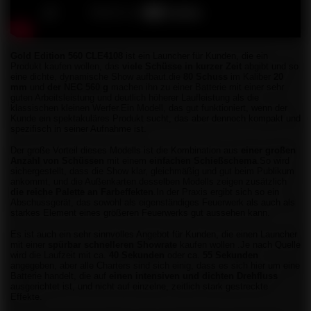
Gold Edition 560 CLE4108
ist ein Launcher für Kunden, die ein
Produkt kaufen wollen, das
viele Schüsse in kurzer Zeit
abgibt
und so
eine dichte, dynamische Show aufbaut.die
80 Schuss
im Kaliber
20
mm
und
der NEC 560 g
machen ihn zu einer Batterie mit einer sehr
guten Arbeitsleistung und deutlich höherer Laufleistung als die
klassischen kleinen Werfer.Ein Modell, das gut funktioniert, wenn der
Kunde ein spektakuläres Produkt sucht, das aber dennoch kompakt und
spezifisch in seiner Aufnahme ist.
Der große Vorteil dieses Modells ist die Kombination aus
einer großen
Anzahl von Schüssen
mit einem
einfachen Schießschema
.So wird
sichergestellt, dass die Show klar, gleichmäßig und gut beim Publikum
ankommt, und die Außenkarten desselben Modells zeigen zusätzlich
die reiche Palette an Farbeffekten
.In der Praxis ergibt sich so ein
Abschussgerät, das sowohl als eigenständiges Feuerwerk als auch als
starkes Element eines größeren Feuerwerks gut aussehen kann.
Es ist auch ein sehr sinnvolles Angebot für Kunden, die einen Launcher
mit einer
spürbar schnelleren Showrate
kaufen wollen
.Je nach Quelle
wird die Laufzeit mit ca.
40 Sekunden
oder ca.
55 Sekunden
angegeben, aber alle Charters sind sich einig, dass es sich hier um eine
Batterie handelt, die auf
einen intensiven und dichten Drehfluss
ausgerichtet ist, und nicht auf einzelne, zeitlich stark gestreckte
Effekte.