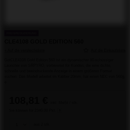
PREISREDUZIERUNG
CLE4108 GOLD EDITION 560
+ Auf die vergleichsliste
Auf die Einkaufsliste
GotCLE4108 Gold Edition 560 ist ein dynamischer 80-schüssiger
Launcher von SRPYRO, vorbereitet für Kunden, die eine dichte,
schnelle und beeindruckende Anzeige in einem größeren Format
suchen. Das Modell arbeitet im Kaliber 20mm, hat einen NEC von 560g,
e
108,81 €
inkl. MwSt
/
stk.
Sie können für
2340.00 Pkt.
aus
2
stk.