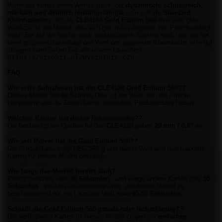
Wenn der Kunde einen Werfer sucht, der
dynamisch, schussreich,
markant und deutlich leistungsfähiger
sein soll
als Standard-
Kleinbatterien
, ist der
CLE4108 Gold Edition 560
eine sehr gute
Wahl.Es ist ein Modell, das sich gut in das Angebot von PiroHit einfügt,
wenn Sie auf der Suche nach spektakulären Werfern sind, und das bei
einer größeren Bestellung den Wert des gesamten Warenkorbs sehr gut
steigern kann.Sehen Sie alle unsere Launchers:
https://pirohit.pl/Wyrzutnie-c20
FAQ
Wie viele Aufnahmen hat der CLE4108 Gold Edition 560??
Dieses Modell hat
80 Schuss
.Dies ist der Wert, den die PiroHit-
Hauptkarte und die Zusatzkarten desselben Produktcodes haben.
Welches Kaliber hat dieser Raketenwerfer??
Die beständigsten Quellen für den
CLE4108
geben
20 mm / 0,8"
an.
Wie viel Pulver hat die Gold Edition 560??
Die Produktkarte zeigt
NEC 560 g
und dieser Wert wird durch andere
Karten für dieses Modell bestätigt.
Wie lange das Modell bereits läuft?
PiroHit berichtet über
40 Sekunden
, und einige andere Karten über
55
Sekunden
, so dass der sicherste Weg, um dieses Modell zu
beschreiben ist als ein Launcher läuft etwa
40-55 Sekunden
.
Schießt die Gold Edition 560 gerade oder fächerförmig??
Die verfügbaren Karten für dieses Modell zeigen ein
einfaches