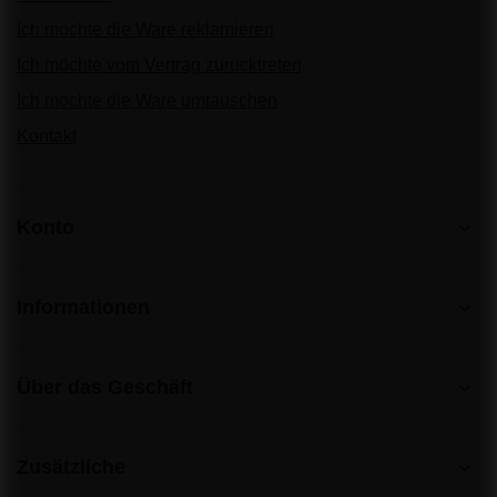
Ich möchte die Ware reklamieren
Ich möchte vom Vertrag zurücktreten
Ich möchte die Ware umtauschen
Kontakt
Konto
Informationen
Über das Geschäft
Zusätzliche