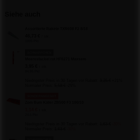
Siehe auch
Assortierte Rakete TXR608 F2 8/18
46,73 €
/
stk.
1005 Pkt
SCHNÄPPCHEN
Meeresfackel rot HF0271 Maxsem
3,95 €
/
stk.
84.95 Pkt
Niedrigster Preis in 30 Tagen vor Rabatt:
3,25 €
+21%
Normaler Preis:
5,58 €
-29%
SONDERANGEBOT
Zom Bum Käfer ZB500 F3 100/10
1,14 €
/
stk.
24.5 Pkt
Niedrigster Preis in 30 Tagen vor Rabatt:
1,63 €
-30%
Normaler Preis:
1,63 €
-30%
SCHNÄPPCHEN