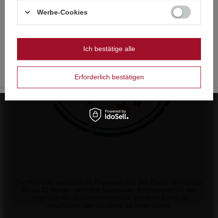
wyłącznie dla osób pełnoletnich
Niederländisch
Werbe-Cookies
Polnisch
Czy masz ukończone 18 lat?
Ich bestätige alle
OK
Tak
Nie
Erforderlich bestätigen
Der Hersteller garantiert die Reparatur oder den Ersatz des Geräts
bis zu 12 Monate nach dem Kaufdatum. Kontaktieren Sie den
Shop über das Beschwerdeformular, um einen Kurier zu
beauftragen, der das Gerät bei Ihnen abholt.