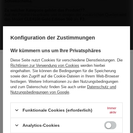
Schießschema
.
Zu welcher Kategorie gehört das Produkt??
Auf der PiroHit-Hauptkarte und in einigen der zusätzlichen Quellen wird
das Modell
CLE4108 Gold Edition 560
als
F3
.
Konfiguration der Zustimmungen
Marke
SRPyro
Wir kümmern uns um Ihre Privatsphäres
Symbol
6942037740525
Diese Seite nutzt Cookies für verschiedene Dienstleistungen. Die
Garantie
Herstellergarantie für 1 Jahr
Richtlinien zur Verwendung von Cookies
werden hierbei
Kategoria
F3
Choose your language
eingehalten. Sie können die Bedingungen für die Speicherung
and country
sowie den Zugriff auf die Cookie-Dateien in Ihrem Web-Browser
KALIBER
50mm
festlegen. Weitere Informationen zu den Nutzungsbedingungen
und zum Datenschutz finden Sie auch unter
Datenschutz und
ANZAHL DER SCHÜSSE
25s
Deutsch
Nutzungsbedingungen von Google
.
Deutschland
HERSTELLERGARANTIE FÜR 1 JAHR
Englisch
Immer
Funktionale Cookies (erforderlich)
aktiv
Französisch
Analytics-Cookies
Italienisch
Strona zawiera także produkty przeznaczone