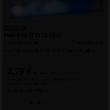
SCHNÄPPCHEN
Flare Blue JF48 F2 10/10
+ Auf die vergleichsliste
Auf die Einkaufsliste
Blaue Fackel mit Rauch. Zeit 45s. Preis pro Stück. CE-zertifizierte
Katze. F2
2,79 €
inkl. MwSt
/
stk.
Niedrigster Preis in 30 Tagen vor Rabatt:
2,79 €
0%
Normaler Preis:
3,49 €
-20%
Sie können für
60.00 Pkt.
aus
412
stk.