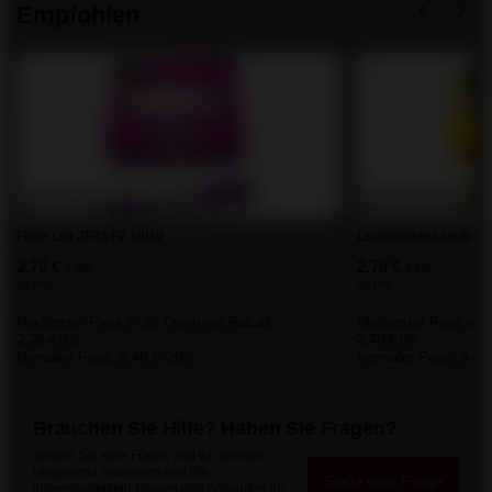
Empfohlen
SCHNÄPPCHEN
SCHNÄPPCHEN
Flare Lila JF48 F2 10/10
Leuchtendes Gelb JF
2,79 €
2,79 €
/
stk.
/
stk.
60 Pkt
60 Pkt
Niedrigster Preis in 30 Tagen vor Rabatt:
Niedrigster Preis in 
2,79 €
0%
2,79 €
0%
Normaler Preis:
3,49 €
-20%
Normaler Preis:
3,49
Brauchen Sie Hilfe? Haben Sie Fragen?
Stellen Sie eine Frage, und wir werden
umgehend antworten und die
Stelle eine Frage
interessantesten Fragen und Antworten für