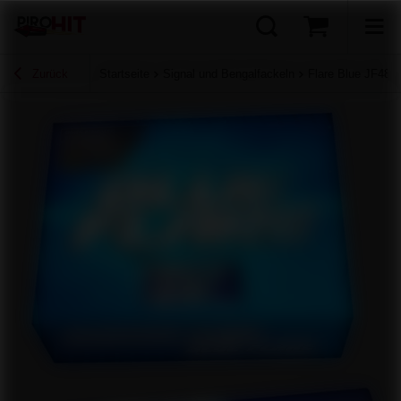
Zurück
Startseite
Signal und Bengalfackeln
Flare Blue JF48 