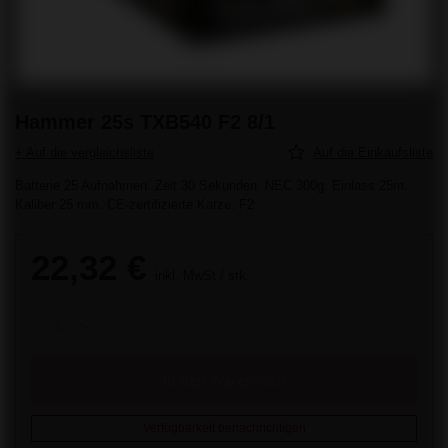
Hammer 25s TXB540 F2 8/1
+ Auf die vergleichsliste
Auf die Einkaufsliste
Batterie 25 Aufnahmen. Zeit 30 Sekunden. NEC 300g. Einlass 25m.
Kaliber 25 mm. CE-zertifizierte Katze. F2
22,32 €
inkl. MwSt
/
stk.
In den Warenkorb
Verfügbarkeit benachrichtigen