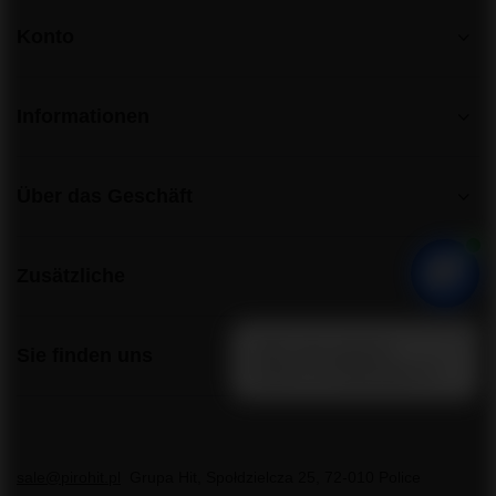
Konto
Informationen
Über das Geschäft
Zusätzliche
Sie finden uns
sale@pirohit.pl
Grupa Hit
,
Społdzielcza 25
,
72-010
Police