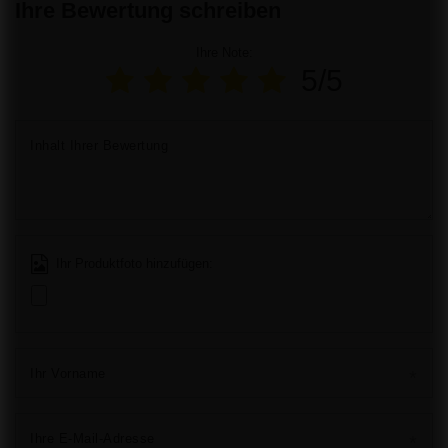
Ihre Bewertung schreiben
Ihre Note:
5/5
Inhalt Ihrer Bewertung
Ihr Produktfoto hinzufügen:
Ihr Vorname
Ihre E-Mail-Adresse