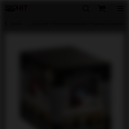
Zurück
Startseite
Feuerwerksbatterien
Feuerwerksbatterien b