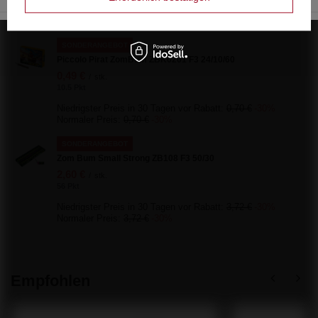
Niedrigster Preis in 30 Tagen vor Rabatt:
88,35 €
-47%
Normaler Preis:
88,35 €
-47%
SONDERANGEBOT
Piccolo Pirat ZomBum ZBK0201 F3 24/10/60
0,49 €
/
stk.
10.5 Pkt
Niedrigster Preis in 30 Tagen vor Rabatt:
0,70 €
-30%
Normaler Preis:
0,70 €
-30%
SONDERANGEBOT
Zom Bum Small Strong ZB108 F3 50/30
2,60 €
/
stk.
56 Pkt
Niedrigster Preis in 30 Tagen vor Rabatt:
3,72 €
-30%
Normaler Preis:
3,72 €
-30%
Empfohlen