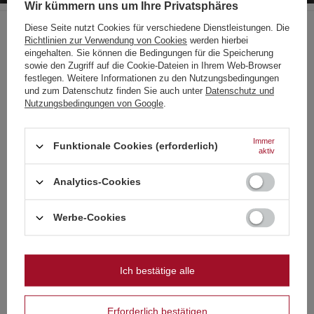
Wir kümmern uns um Ihre Privatsphäres
Diese Seite nutzt Cookies für verschiedene Dienstleistungen. Die
Der Hersteller garantiert die Reparatur oder den Ersatz des Geräts
Richtlinien zur Verwendung von Cookies
werden hierbei
bis zu 12 Monate nach dem Kaufdatum. Kontaktieren Sie den
Choose your language
eingehalten. Sie können die Bedingungen für die Speicherung
Shop über das Beschwerdeformular, um einen Kurier zu
and country
sowie den Zugriff auf die Cookie-Dateien in Ihrem Web-Browser
beauftragen, der das Gerät bei Ihnen abholt.
festlegen. Weitere Informationen zu den Nutzungsbedingungen
und zum Datenschutz finden Sie auch unter
Datenschutz und
Deutsch
Nutzungsbedingungen von Google
.
Deutschland
Siehe auch
Englisch
Immer
Funktionale Cookies (erforderlich)
aktiv
SONDERANGEBOT
Französisch
FEUERWERKSKÖRPER EXPLOSIV III EX3 - 20 STÜCK
Analytics-Cookies
0,56 €
/
stk.
Italienisch
Strona zawiera także produkty przeznaczone
12 Pkt
wyłącznie dla osób pełnoletnich
Niederländisch
Niedrigster Preis in 30 Tagen vor Rabatt:
1,05 €
-46%
Werbe-Cookies
Normaler Preis:
0,70 €
-20%
Polnisch
Czy masz ukończone 18 lat?
SONDERANGEBOT
Super Rakete 3" Riakeo HF24850R Kugelraketen Klammer
Ich bestätige alle
OK
auf Stange 6 Stück F3 5/6
Tak
Nie
46,50 €
/
stk.
999.95 Pkt
Erforderlich bestätigen