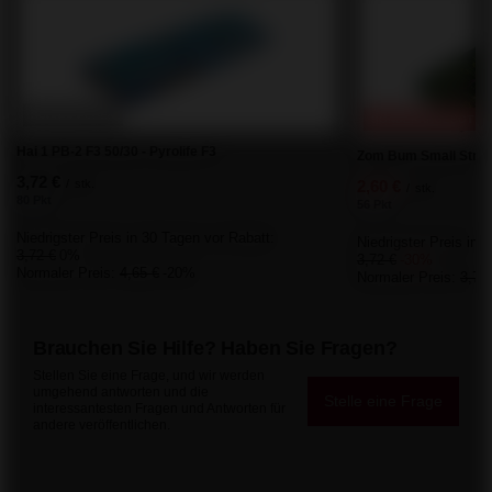
SCHNÄPPCHEN
SONDERANGEBOT
Hai 1 PB-2 F3 50/30 - Pyrolife F3
Zom Bum Small Stron
3,72 €
/
stk.
2,60 €
/
stk.
80 Pkt
56 Pkt
Niedrigster Preis in 30 Tagen vor Rabatt:
Niedrigster Preis in 
3,72 €
0%
3,72 €
-30%
Normaler Preis:
4,65 €
-20%
Normaler Preis:
3,72
Brauchen Sie Hilfe? Haben Sie Fragen?
Stellen Sie eine Frage, und wir werden
umgehend antworten und die
Stelle eine Frage
interessantesten Fragen und Antworten für
andere veröffentlichen.