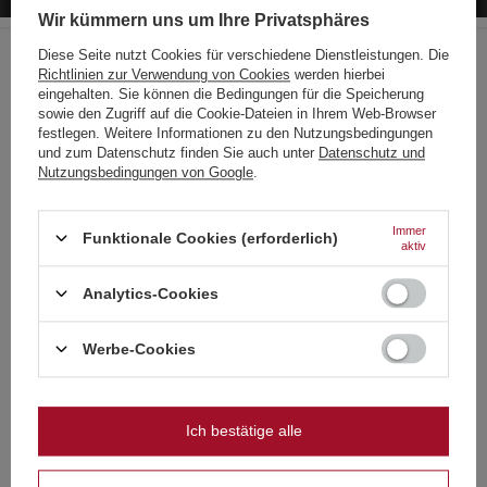
Wir kümmern uns um Ihre Privatsphäres
Diese Seite nutzt Cookies für verschiedene Dienstleistungen. Die
Richtlinien zur Verwendung von Cookies
werden hierbei
Der Hersteller garantiert die Reparatur oder den Ersatz des Geräts
Choose your language
eingehalten. Sie können die Bedingungen für die Speicherung
bis zu 12 Monate nach dem Kaufdatum. Kontaktieren Sie den
and country
Shop über das Beschwerdeformular, um einen Kurier zu
sowie den Zugriff auf die Cookie-Dateien in Ihrem Web-Browser
beauftragen, der das Gerät bei Ihnen abholt.
festlegen. Weitere Informationen zu den Nutzungsbedingungen
und zum Datenschutz finden Sie auch unter
Datenschutz und
Deutsch
Nutzungsbedingungen von Google
.
Deutschland
Siehe auch
Englisch
Immer
Funktionale Cookies (erforderlich)
aktiv
SONDERANGEBOT
Französisch
Sativa 9s ZBC409 F2 48/1
Analytics-Cookies
Italienisch
2,77 €
/
stk.
Strona zawiera także produkty przeznaczone
59.5 Pkt
wyłącznie dla osób pełnoletnich
Niederländisch
Werbe-Cookies
Niedrigster Preis in 30 Tagen vor Rabatt:
3,95 €
-29%
Normaler Preis:
3,95 €
-30%
Polnisch
Czy masz ukończone 18 lat?
SCHNÄPPCHEN
Ich bestätige alle
OK
Dum Bum 2G+ YT-PF2917 P5DU13(1) P1 50/20
Tak
Nie
3,72 €
/
stk.
80 Pkt