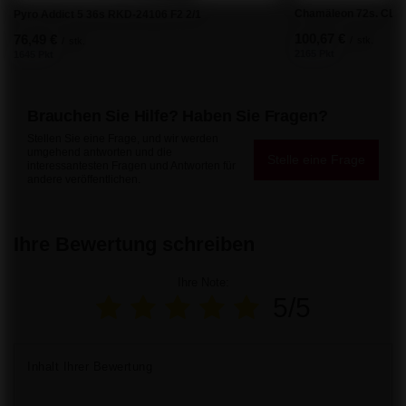
Chamäleon 72s. CLE4
Pyro Addict 5 36s RKD-24106 F2 2/1
100,67 €
76,49 €
/
stk.
/
stk.
2165 Pkt
1645 Pkt
Brauchen Sie Hilfe? Haben Sie Fragen?
Stellen Sie eine Frage, und wir werden
umgehend antworten und die
Stelle eine Frage
interessantesten Fragen und Antworten für
andere veröffentlichen.
Ihre Bewertung schreiben
Ihre Note:
5/5
Inhalt Ihrer Bewertung