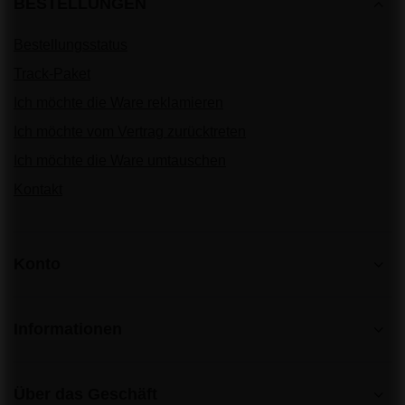
BESTELLUNGEN
Bestellungsstatus
Track-Paket
Ich möchte die Ware reklamieren
Ich möchte vom Vertrag zurücktreten
Ich möchte die Ware umtauschen
Kontakt
Konto
Informationen
Über das Geschäft