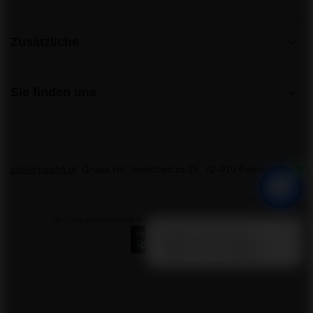
Zusätzliche
Sie finden uns
sale@pirohit.pl
Grupa Hit
,
Społdzielcza 25
,
72-010
Police
Im Shop präsentieren wir die Bruttopreise (inkl. MwSt.).