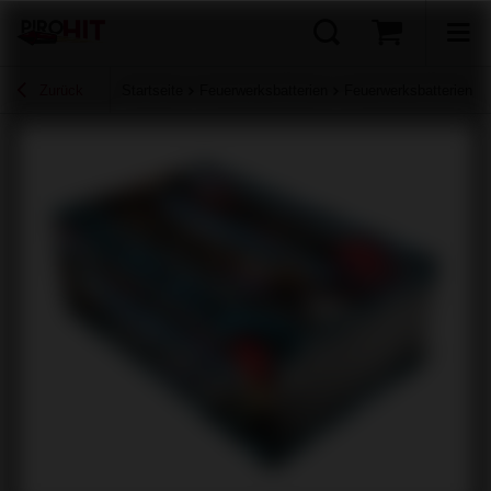
Zurück
Startseite
Feuerwerksbatterien
Feuerwerksbatterien 