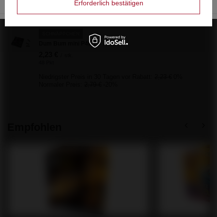
Erforderlich bestätigen
Niedrigster Preis in 30 Tagen vor Rabatt:
3,72 €
0%
Normaler Preis:
4,65 €
-20%
SCHNÄPPCHEN
Dum Bum mini P4B F3 70/24
2,23 €
/
stk.
48 Pkt
Niedrigster Preis in 30 Tagen vor Rabatt:
2,23 €
0%
Normaler Preis:
2,79 €
-20%
Empfohlen