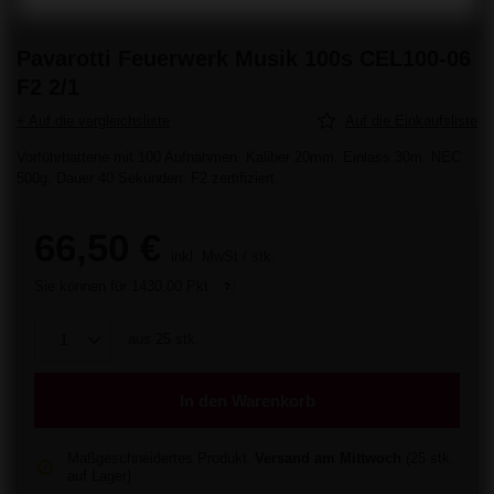
Pavarotti Feuerwerk Musik 100s CEL100-06
F2 2/1
+ Auf die vergleichsliste
Auf die Einkaufsliste
Vorführbatterie mit 100 Aufnahmen. Kaliber 20mm. Einlass 30m. NEC
500g. Dauer 40 Sekunden. F2 zertifiziert.
66,50 €
inkl. MwSt
/
stk.
Sie können für
1430.00 Pkt.
aus
25
stk.
In den Warenkorb
Maßgeschneidertes Produkt
Versand
am Mittwoch
(25 stk.
auf Lager)