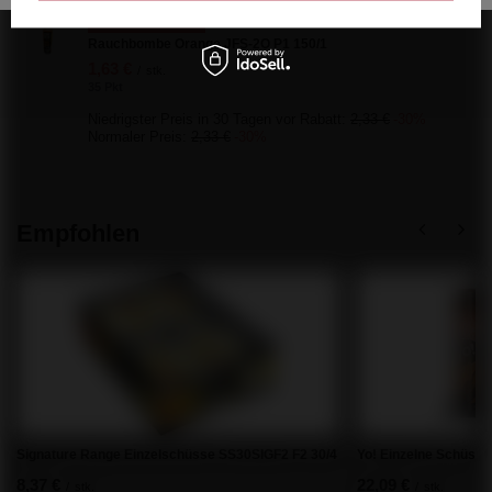
SONDERANGEBOT
Rauchbombe Orange JFS-2O P1 150/1
1,63 €
/
stk.
35 Pkt
Niedrigster Preis in 30 Tagen vor Rabatt:
2,33 €
-30%
Normaler Preis:
2,33 €
-30%
Empfohlen
Signature Range Einzelschüsse SS30SIGF2 F2 30/4
Yo! Einzelne Schüsse
8,37 €
22,09 €
/
stk.
/
stk.