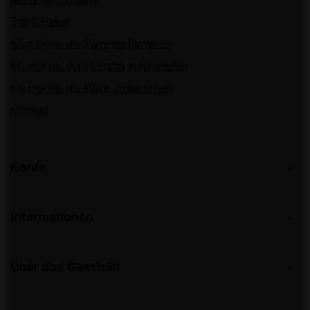
Track-Paket
Ich möchte die Ware reklamieren
Ich möchte vom Vertrag zurücktreten
Ich möchte die Ware umtauschen
Kontakt
Konto
Informationen
Über das Geschäft