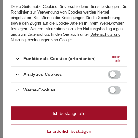
Der Hersteller garantiert die Reparatur oder den Ersatz des Geräts
Diese Seite nutzt Cookies für verschiedene Dienstleistungen. Die
bis zu 12 Monate nach dem Kaufdatum. Kontaktieren Sie den
Richtlinien zur Verwendung von Cookies
werden hierbei
Shop über das Beschwerdeformular, um einen Kurier zu
Choose your language
eingehalten. Sie können die Bedingungen für die Speicherung
beauftragen, der das Gerät bei Ihnen abholt.
and country
sowie den Zugriff auf die Cookie-Dateien in Ihrem Web-Browser
festlegen. Weitere Informationen zu den Nutzungsbedingungen
und zum Datenschutz finden Sie auch unter
Datenschutz und
Deutsch
Siehe auch
Nutzungsbedingungen von Google
.
Deutschland
Englisch
Signature Range Einzelschüsse SS30SIGF2 F2 30/4
Immer
Funktionale Cookies (erforderlich)
aktiv
8,37 €
/
stk.
Französisch
180 Pkt
Analytics-Cookies
Italienisch
Einzelschuss Super thunder King TM1C F2 24/6
Strona zawiera także produkty przeznaczone
6,51 €
/
stk.
wyłącznie dla osób pełnoletnich
Niederländisch
Werbe-Cookies
140 Pkt
Polnisch
Czy masz ukończone 18 lat?
SCHNÄPPCHEN
Bazooka 1,2" JRC31/3 F3 16/1
Ich bestätige alle
OK
6,51 €
/
stk.
Tak
Nie
140 Pkt
Niedrigster Preis in 30 Tagen vor Rabatt:
6,51 €
0%
Erforderlich bestätigen
Normaler Preis:
8,14 €
-20%