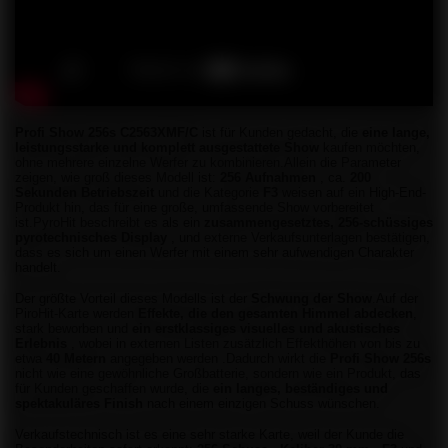
Profi Show 256s C2563XMF/C
ist für Kunden gedacht, die
eine lange,
leistungsstarke und komplett ausgestattete Show
kaufen möchten,
ohne mehrere einzelne Werfer zu kombinieren.Allein die Parameter
zeigen, wie groß dieses Modell ist:
256 Aufnahmen
, ca.
200
Sekunden Betriebszeit
und die Kategorie
F3
weisen auf ein High-End-
Produkt hin, das für eine große, umfassende Show vorbereitet
ist.PyroHit beschreibt es als ein
zusammengesetztes, 256-schüssiges
pyrotechnisches Display
, und externe Verkaufsunterlagen bestätigen,
dass es sich um einen Werfer mit einem sehr aufwendigen Charakter
handelt.
Der größte Vorteil dieses Modells ist der
Schwung der Show
.Auf der
PiroHit-Karte werden
Effekte, die den gesamten Himmel abdecken
,
stark beworben
und
ein erstklassiges visuelles und akustisches
Erlebnis
, wobei in externen Listen zusätzlich Effekthöhen von bis zu
etwa
40 Metern
angegeben werden
.Dadurch wirkt die
Profi Show 256s
nicht wie eine gewöhnliche Großbatterie, sondern wie ein Produkt, das
für Kunden geschaffen wurde, die
ein langes, beständiges und
spektakuläres
Finish
nach einem einzigen Schuss wünschen.
Verkaufstechnisch ist es eine sehr starke Karte, weil der Kunde die