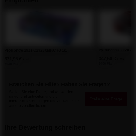
Empfohlen
Pyrotechnik 2020 21
Profi Show 192s C1923XMF/C F3 1/1
347,50 €
321,95 €
/
stk.
/
stk.
7480 Pkt
6930 Pkt
Brauchen Sie Hilfe? Haben Sie Fragen?
Stellen Sie eine Frage, und wir werden
umgehend antworten und die
Stelle eine Frage
interessantesten Fragen und Antworten für
andere veröffentlichen.
Ihre Bewertung schreiben