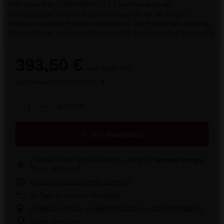
Profi Show 256s C2563XMF/C F3 1/1 von Klasek ist ein
leistungsstarker Verbund-/Kombinationswerfer, der als fertiges
Feuerwerk in einem Produkt vorbereitet ist. Die PiroHit-Karte bestätigt
256 Aufnahmen, eine Betriebszeit von 200 Sekunden, CE-Kategorie F3
393,50 €
inkl. MwSt
/
stk.
Sie können für
8470.00 Pkt.
aus
5
stk.
In den Warenkorb
Produkt in sehr großen Mengen verfügbar
Versand
morgen
(5 stk. auf Lager)
Kostenlose und schnelle Lieferung
14
Tage für einfache Rückgabe
Finden Sie heraus, in welchem Shop es sofort verfügbar ist
Sicher einkaufen