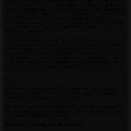
Besonderheiten sofort erkennt:
256 Schuss
,
Kaliber 30 mm
,
F3
und
eine sehr lange Laufzeit.Es ist ein Produkt, das sich gut für
größere
Feiern, Veranstaltungen, Hochzeiten oder eine starke Silvestershow
eignet, wenn Größe, Länge und ein "Wow"-Effekt zählen.Auf PiroHit ist
das Modell der Kategorie
Compoud - Combined Launchers
zugeordnet, so dass es natürlich in die Gruppe der Produkte passt, die
genau gekauft werden, um eine fertige Show aus einem einzigen
Abschuss zu machen.
Er ist eine gute Wahl für Kunden, die nicht selbst eine Show mit
mehreren kleineren Werfern auf die Beine stellen wollen, sondern lieber
auf
einen großen zusammengesetzten Klasek
mit einer sehr langen
Laufzeit und einer hohen Schusszahl setzen.In der Beschreibung ist
natürlich darauf hinzuweisen, dass der Kunde bei PiroHit auch weitere
Modelle aus der Kategorie
Compound - Kombinierte Werfer
findet, so
dass er die verschiedenen vorgefertigten Showkits leicht vergleichen
kann.
FAQ
Dies ist eine große Anlage mit 256 Aufnahmen.
Die Anzahl der
Schüsse wird sowohl von der PiroHit-Karte als auch von externen
Verkaufskarten des gleichen Modells bestätigt.
Das Produkt gehört zur Kategorie F3.
Die
CE-Kennzeichnung F3
erscheint direkt auf der PiroHit-Karte und wird in anderen Auflistungen
des Modells
C2563XMF/C
wiederholt.
Die Betriebszeit beträgt etwa 200 Sekunden.