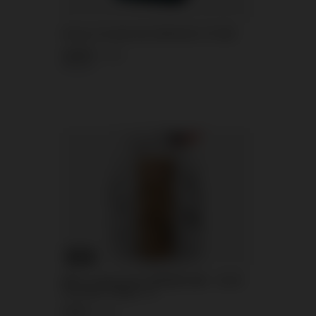
Citroen Crosette 16s AC20-16-CL F2 18/1
14,65 €
/
stuks.
315 punt
KANS
Witte rookgenerator MA0509-ZAW – 40–50
seconden, trekpin, T1
2,32 €
/
stuks.