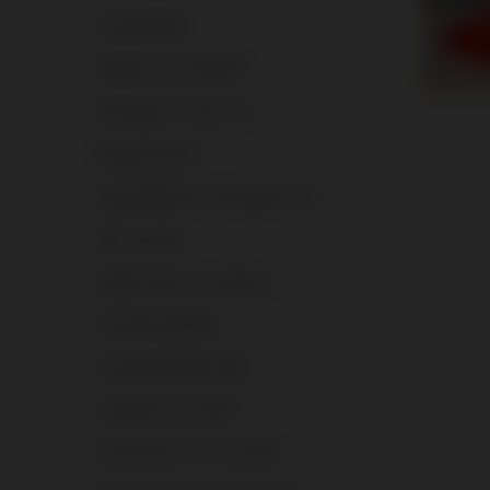
Vuurwerksets
Vulkanen en fonteinen
Sterretjes en koud vuur
Rookproducten
Signaalfakkels en Bengaals vuur
Stil vuurwerk.
Single shots en mortieren
Vuurwerk gadgets
Vuurwerk Mystery Box
Compound vuurwerk
Accessoires voor vuurwerk