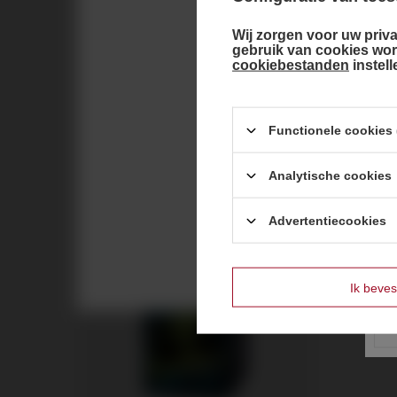
Airsoft trainingsgranaten – ASG
Wij zorgen voor uw priva
handgranaten en verspreidingsgranaten
Choose you
gebruik van cookies wo
cookiebestanden
instel
Vuurwerk aanbiedingen
Archief
Functionele cookies (
2025
Analytische cookies
RSS-feed
Advertentiecookies
Ik beves