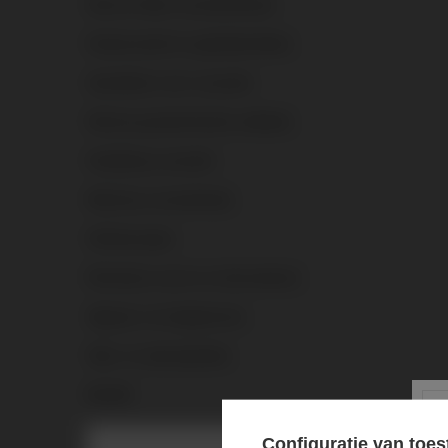
Kant-en-klare vuurwerkshows
Knalvuurwerk en geluidsemitters
Aanstekers voor vuurwerk
Diverse pyrotechnische artikelen
Goedkoop vuurwerk
Machony vuurwerksets
Stroboscopen
Romeinse vuren en schoorstenen
Signaal- en knalpatronen
Start- en alarmpistolen
Bruiloft
PiroHit cadeaubonnen
Configuratie van to