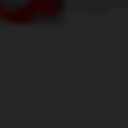
innemen in de
apparatuur
. Ze z
dieren. En als je ze in de auto 
waarschuwingslicht
.