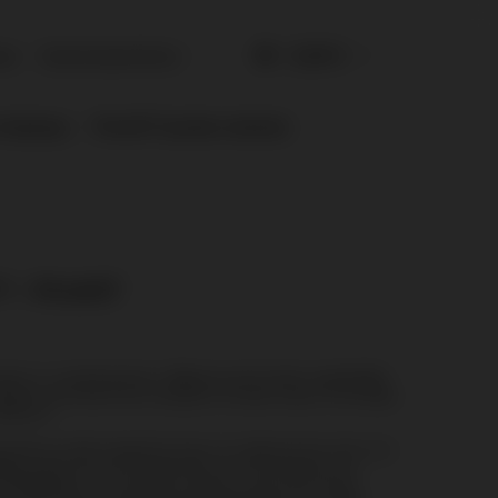
0,00 €
gen
Boodschappenlijstjes
displays
PiroHiT fysieke winkels
? - PiroHiT
ieker in voetbalstadions.
Raca
brandt helder
rood licht
erplicht aan boord van schepen en boten waar ze het
een
ffshore.
usting op elke bergtocht waar ze nuttig kunnen zijn voor
ing
, maar kan ook handig zijn om een kampvuur te
an
fakkels
is hun grootte, omdat ze niet veel ruimte