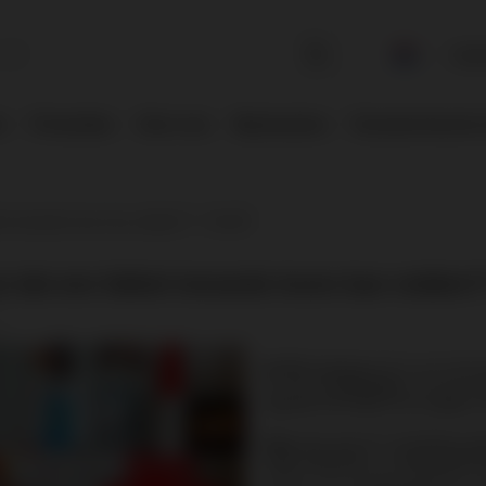
Inlog
rs
Promoties
Over ons
Mysterybox
Pyrotechnische 
kel iemands leven kan redden?? - PiroHiT
je dat een fakkel iemands leven kan redden?
1
ELIOS zeebaars
dit is een klass
en stoot
rookwolken
. Ze zijn v
signaal om hulp in te roepen
o
Race
zijn ook een onmisbare uitr
hulp oproepen
, of
wegverlicht
maken. Een van de voordelen v