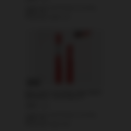
Laagste prijs vanaf 30 dagen voor korting:
2,09 €
+11%
Normale prijs:
8,60 €
-73%
KANS
Rode metalen uitschuifbare fakkel HF0270-
RED Maxsem – 60 seconden, P1
3,95 €
/
stuks.
Laagste prijs vanaf 30 dagen voor korting:
3,49 €
+13%
Normale prijs:
6,51 €
-39%