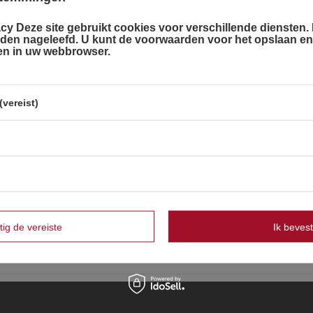
cy Deze site gebruikt cookies voor verschillende diensten. D
r language
rden nageleefd. U kunt de voorwaarden voor het opslaan e
Duits
len in uw webbrowser.
and country
Frans
Nederlands
vereist)
Nederland
Strona zawiera także produkty przeznaczone
wyłącznie dla osób pełnoletnich
OK
Czy masz ukończone 18 lat?
tig de vereiste
Ik bevest
Tak
Nie