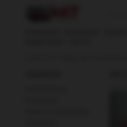
Atoomvuurwerk
Nieuw vuurwerk
Bestselle
Ranglijst vuurwerk
Machony
U bevindt zich hier:
Homepage
Blog
Wist je dat een fak
Assortiment
Wist 
2022-03-2
Pirotechnika dla kibiców
Vuurwerkbatterijen.
Bengaals vuur en gekleurde fakkels
Vuurwerkraketten