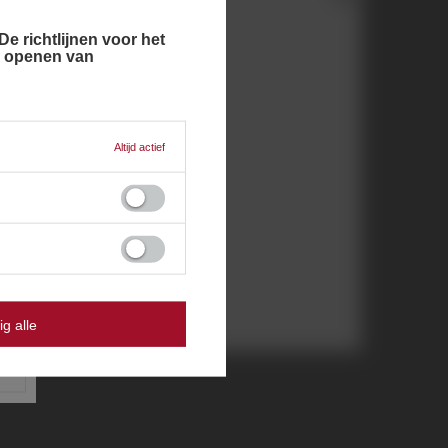
e richtlijnen voor het
n openen van
Engels
Italiaans
Pools
Altijd actief
ig alle