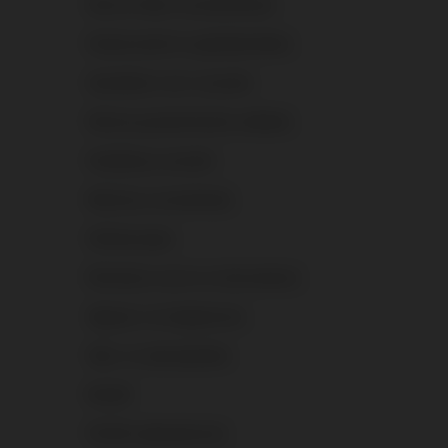
Kant-en-klare vuurwerkshows
Knalvuurwerk en geluidsemitters
Aanstekers voor vuurwerk
Diverse pyrotechnische artikelen
Goedkoop vuurwerk
Machony vuurwerksets
Stroboscopen
Romeinse vuren en schoorstenen
Signaal- en knalpatronen
Start- en alarmpistolen
Bruiloft
PiroHit cadeaubonnen