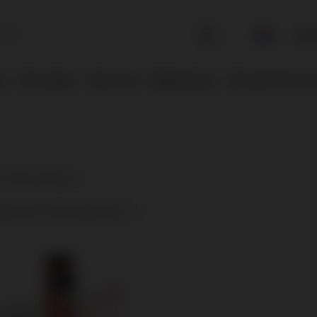
Inlog
rs
Promoties
Over ons
Mysterybox
Pyrotechnische 
( aantal producten:
1
)
 op datum in aflopende volgorde