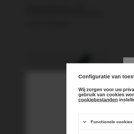
Airsoft trainingsgranaten – ASG
handgranaten en verspreidingsgranaten
Vuurwerk aanbiedingen
Configuratie van to
Wij zorgen voor uw priva
Choose you
gebruik van cookies wo
cookiebestanden
instel
KANS
GaTeLing Blauw 175s ARC10-175-9 F2 24/1
Functionele cookies (
10,60 €
/
stuks.
228 punt