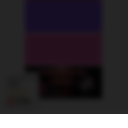
Real customers
reviews
4.9
/ 5.0
3679 reviews
Zie ook