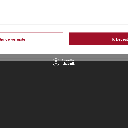
Strona zawiera także produkty przeznaczone
wyłącznie dla osób pełnoletnich
OK
Czy masz ukończone 18 lat?
tig de vereiste
Ik bevest
Tak
Nie