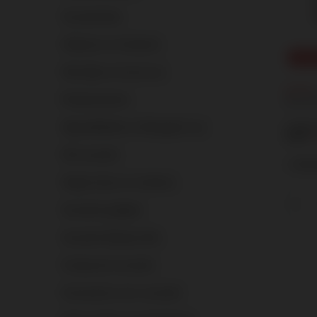
Vuurwerksets
Vulkanen en fonteinen
PROM
Sterretjes en koud vuur
3,74 €
Rookproducten
80.50
PU
Signaalfakkels en Bengaals vuur
Laagste
5,35 €
Stil vuurwerk.
+ Toevo
Single shots en mortieren
Vuurwerk gadgets
Vuurwerk Mystery Box
Compound vuurwerk
Accessoires voor vuurwerk