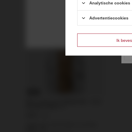
Analytische cookies
Laagste prijs vanaf 30 dagen voor korting:
10,60 €
0%
Normale prijs:
13,25 €
-20%
Advertentiecookies
Ik beves
KANS
Witte rookgenerator MA0509-ZAW – 40–50
seconden, trekpin, T1
2,32 €
/
stuks.
Laagste prijs vanaf 30 dagen voor korting:
2,09 €
+11%