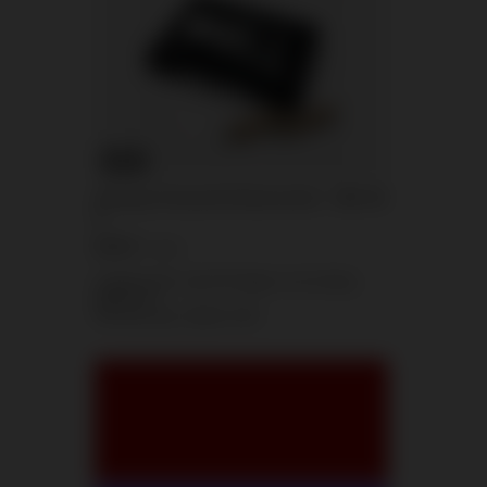
KANS
Achtung Tomaszek Knalvuurwerk – NEC 80
g
6,51 €
/
stuks.
Laagste prijs vanaf 30 dagen voor korting:
6,51 €
0%
Normale prijs:
8,14 €
-20%