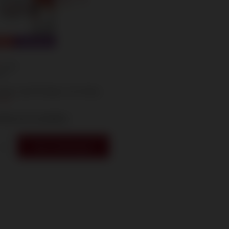
OTIE
OVERPRICED
/
stuks.
NT
 prijs vanaf 30 dagen voor korting:
-30%
egen om te vergelijken
Naar winkelwagen