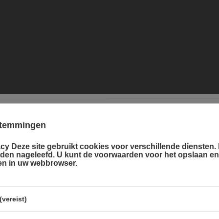
estemmingen
cy Deze site gebruikt cookies voor verschillende diensten. D
r language
rden nageleefd. U kunt de voorwaarden voor het opslaan e
Duits
len in uw webbrowser.
and country
Frans
Nederlands
vereist)
Nederland