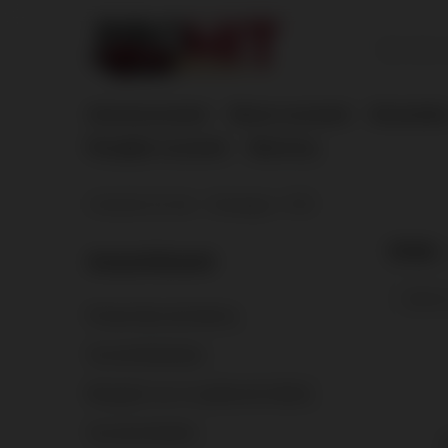
Atoomvuurwerk
Nieuw vuurwerk
Bestselle
Ranglijst vuurwerk
Machony
U bevindt zich hier:
Homepage
VIVA
VIVA
Assortiment
Sorteren
Pirotechnika dla kibiców
Vuurwerkbatterijen.
Bengaals vuur en gekleurde fakkels
Vuurwerkraketten