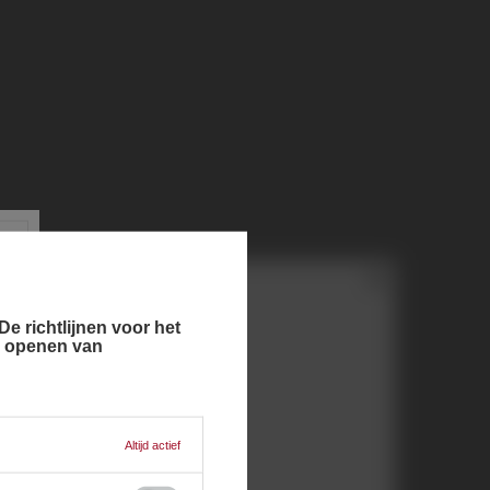
e richtlijnen voor het
n openen van
Engels
Italiaans
Pools
Altijd actief