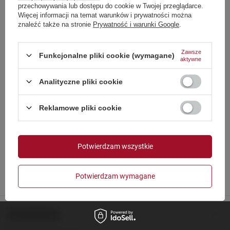
and country
przechowywania lub dostępu do cookie w Twojej przeglądarce.
Więcej informacji na temat warunków i prywatności można
znaleźć także na stronie
Prywatność i warunki Google
.
niemiecki
angielski
Zawsze
Funkcjonalne pliki cookie (wymagane)
aktywne
francuski
włoski
Analityczne pliki cookie
niderlandzki
Strona zawiera także produkty przeznaczone
Reklamowe pliki cookie
wyłącznie dla osób pełnoletnich
polski
Polska
Czy masz ukończone 18 lat?
Potwierdzam wszystkie
OK
Tak
Nie
Potwierdzam wymagane
Zamówienia