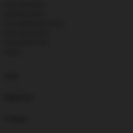
Status zamówienia
Śledzenie przesyłki
Chcę zareklamować produkt
Chcę zwrócić produkt
Chcę wymienić towar
Kontakt
Konto
Regulaminy
O sklepie