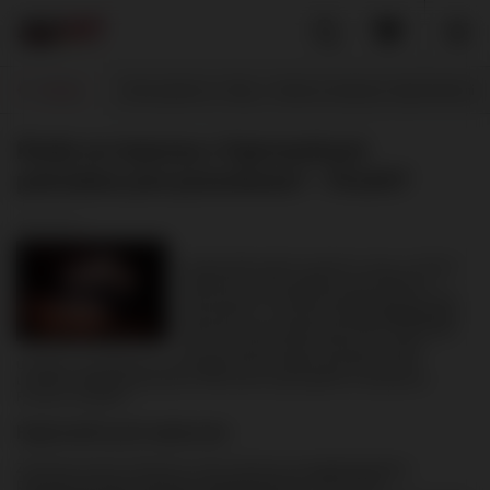
Wstecz
Strona główna
Blog
Kiedy na imprezę z fajerwerkami po
Kiedy na imprezę z fajerwerkami
potrzebne jest pozwolenie? - PiroHiT
2023-04-21
Istnieje tylko jeden moment w roku, w którym
fajerwerki można odpalać samodzielnie, z
zachowaniem środków bezpieczeństwa i bez
pozwolenia - to oczywiście
noc sylwestrowa
,
podczas której witamy Nowy Rok. Natomiast
inne uroczyste okazje, takie jak wesela,
urodziny czy jubileusze, wymagają stosownego pozwolenia, które
umożliwi organizację pokazu sztucznych ogni zgodnie z przepisami.
Poznaj szczegóły!
Fajerwerki pod nadzorem
Zainteresowanie ofertą firm, które zajmują się
organizowaniem i
przygotowywaniem pokazów pirotechnicznych
, stale rośnie.