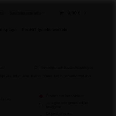
0,00 €
gen
Boodschappenlijstjes
displays
PiroHiT fysieke winkels
ken
Toevoegen aan boodschappenlijstje
Tijd 24s. Inlaat 40m. Kaliber 30mm. Het is gecertificeerd door
Product niet beschikbaar
/
stuks.
14
dagen voor gemakkelijke
teruggave
Dit product is niet