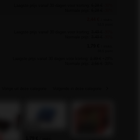
Laagste prijs vanaf 30 dagen voor korting:
6,28 €
-30%
Normale prijs:
6,28 €
-30%
2,44 €
/
stuks.
52.5 punt
Laagste prijs vanaf 30 dagen voor korting:
3,49 €
-30%
Normale prijs:
3,49 €
-30%
1,79 €
/
stuks.
38.5 punt
Laagste prijs vanaf 30 dagen voor korting:
1,39 €
+28%
Normale prijs:
2,56 €
-30%
Vorige uit deze categorie
Volgende in deze categorie
KANS
Beloning 7
1,79 €
E
/
stuks.