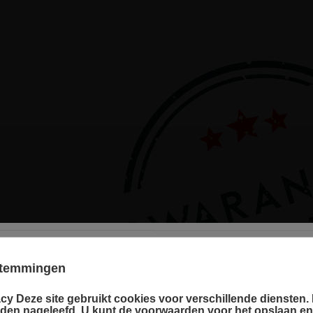
estemmingen
cy Deze site gebruikt cookies voor verschillende diensten. D
r language
rden nageleefd. U kunt de voorwaarden voor het opslaan e