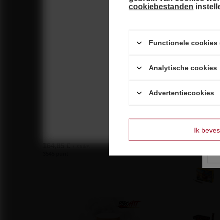
cookiebestanden
instel
Vuurwerk aanbiedingen
Functionele cookies (
Analytische cookies
Advertentiecookies
Ik beves
Shtos 144s ZomBum Kleur ZBC404 F3 1/1
Zie o
164,85 €
/
stuks.
3545 punt