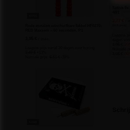
Sativa 9s
48/1
KANS
2,77 €
/
s
59.5 punt
Rode metalen uitschuifbare fakkel HF0270-
RED Maxsem – 60 seconden, P1
Laagste pr
3,95 €
/
stuks.
dagen voor
3,95 €
-2
Laagste prijs vanaf 30 dagen voor korting:
Normale pr
3,49 €
+13%
3,95 €
-3
Normale prijs:
6,51 €
-39%
Schri
KANS