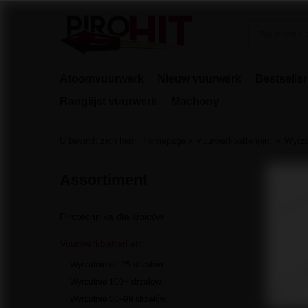
Atoomvuurwerk
Nieuw vuurwerk
Bestselle
Ranglijst vuurwerk
Machony
U bevindt zich hier:
Homepage
Vuurwerkbatterijen.
Wyrzu
Assortiment
Pirotechnika dla kibiców
Vuurwerkbatterijen.
Wyrzutnie do 25 strzałów
Wyrzutnie 100+ strzałów,
Wyrzutnie 50–99 strzałów