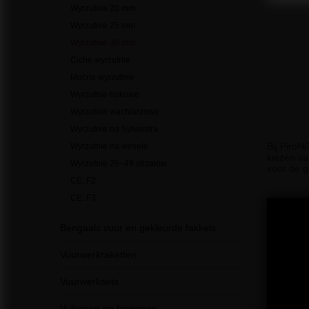
Wyrzutnie 20 mm
Wyrzutnie 25 mm
Wyrzutnie 30 mm
Ciche wyrzutnie
Mocne wyrzutnie
Wyrzutnie hukowe
Wyrzutnie wachlarzowe
Wyrzutnie na Sylwestra
Bij PiroH
Wyrzutnie na wesele
kiezen va
Wyrzutnie 26–49 strzałów
voor de g
CE: F2
CE: F3
Bengaals vuur en gekleurde fakkels
Vuurwerkraketten
Vuurwerksets
Vulkanen en fonteinen