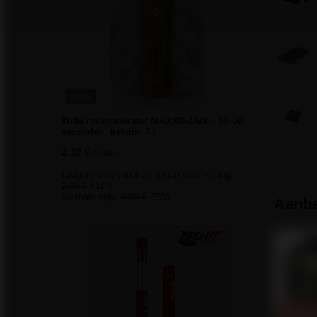
KANS
Witte rookgenerator MA0509-ZAW – 40–50
seconden, trekpin, T1
2,32 €
/
stuks.
Laagste prijs vanaf 30 dagen voor korting:
2,09 €
+11%
Normale prijs:
8,60 €
-73%
Aanbe
PROMOTI