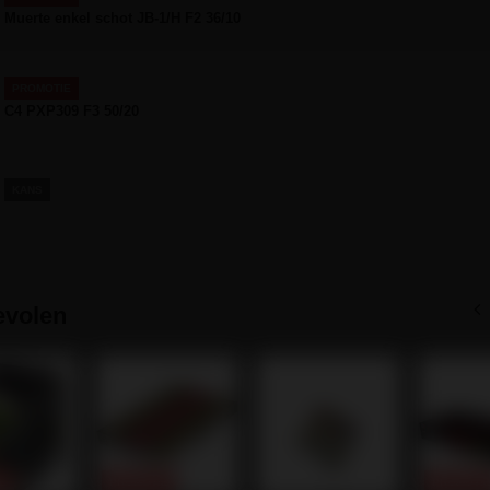
Muerte enkel schot JB-1/H F2 36/10
PROMOTIE
C4 PXP309 F3 50/20
KANS
volen
E
PROMOTIE
PROMOTI