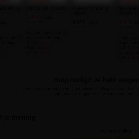
 ZBC409 F2
C4 PXP309 F3 50/20
Kraken PXP214 F2
Muerte enk
24/24/6
JB-1/H F2 
2,44 €
/
stuks.
0,47 €
4,39 €
52.5 punt
tuks.
/
stuks.
/
st
10 punt
94.5 punt
Laagste prijs vanaf 30
ijs vanaf 30
dagen voor korting:
Laagste pri
 korting:
3,49 €
-30%
dagen voor 
9%
Normale prijs:
6,28 €
-30
ijs:
3,49 €
-30%
Normale pri
0%
6,28 €
-30
Hulp nodig? Je hebt vrage
Stel je vraag en wij geven direct antwoord. Wij publiceren de me
interessante vragen en antwoorden voor ander
jf je mening
Uw beoordeling: