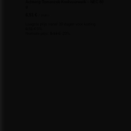
Achtung Tomaszek Knalvuurwerk – NEC 80
g
6,51 €
/
stuks.
Laagste prijs vanaf 30 dagen voor korting:
6,51 €
0%
Normale prijs:
8,14 €
-20%