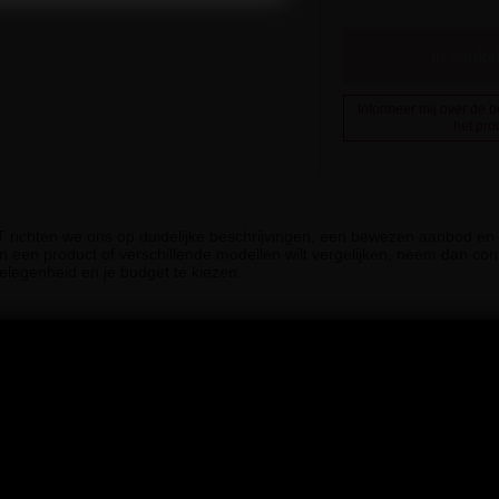
In wink
Informeer mij over de 
het pro
iT richten we ons op duidelijke beschrijvingen, een bewezen aanbod en g
n een product of verschillende modellen wilt vergelijken, neem dan cont
elegenheid en je budget te kiezen.