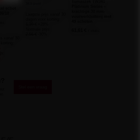
Tomaszek TW341
20/25/30m
38.5 punt
Platinum Series –
C77MXR14 
el schot
krachtige 30 mm-
36/10
Laagste prijs vanaf 30
61,38 €
vuurwerkbatterij met
/
st
dagen voor korting:
49 schoten
1320 punt
uks.
1,39 €
+28%
Normale prijs:
61,61 €
/
stuks.
2,56 €
-30%
js vanaf 30
korting:
%
js:
%
n?
Stel een vraag
est
en.