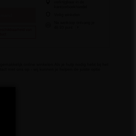
verkrijgbaar in de
kantoorboekhandel
Veilig winkelen
elmand
Na aankoop ontvang je
46.93 punt.
beschikbaarheid van
duct
emakkelijk online winkelen.Als je hulp nodig hebt bij het
act met ons op - wij kunnen je helpen de juiste optie