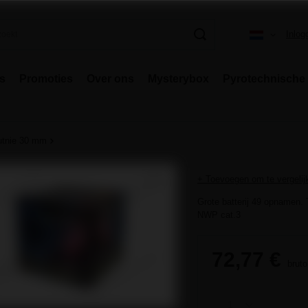
Inlog
rs
Promoties
Over ons
Mysterybox
Pyrotechnische 
tnie 30 mm
+ Toevoegen om te vergelij
Grote batterij 49 opnamen. 
NWP cat.3
72,77 €
bruto