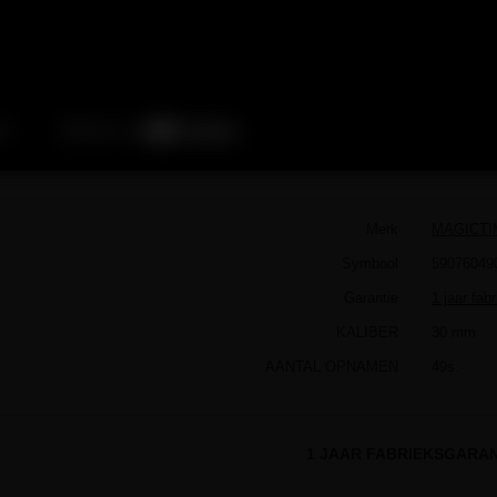
Merk
MAGICTI
Symbool
59076049
Garantie
1 jaar fab
KALIBER
30 mm
AANTAL OPNAMEN
49s.
1 JAAR FABRIEKSGARAN