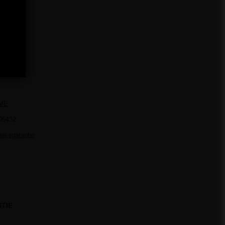
ME
05432
rieksgarantie
TIE