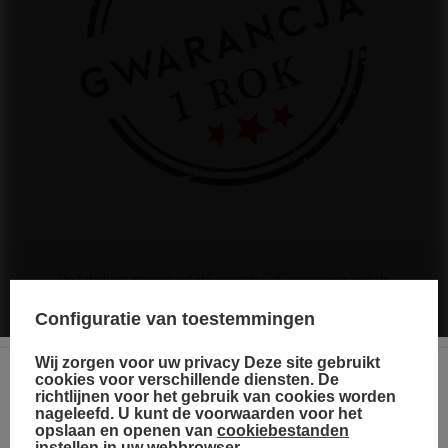
De fabrikant garandeert de reparatie of vervanging van de
apparatuur tot 12 maanden na de datum van aankoop. Neem
contact op met de winkel via het klachtenformulier om te regelen
Configuratie van toestemmingen
dat een koerier de apparatuur bij u thuis komt ophalen.
Wij zorgen voor uw privacy Deze site gebruikt
cookies voor verschillende diensten. De
Zie ook
richtlijnen voor het gebruik van cookies worden
Choose your language
nageleefd. U kunt de voorwaarden voor het
and country
opslaan en openen van
cookiebestanden
instellen in uw webbrowser.