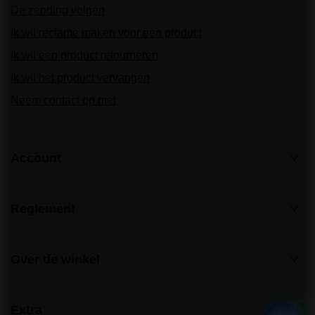
De zending volgen
Ik wil reclame maken voor een product
Ik wil een product retourneren
Ik wil het product vervangen
Neem contact op met
Account
Reglement
Over de winkel
Extra