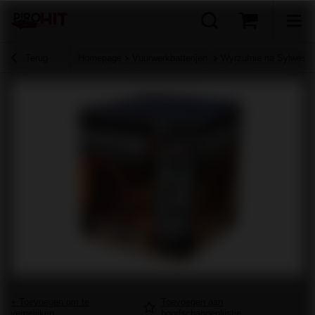
Terug
Homepage
Vuurwerkbatterijen.
Wyrzutnie na Sylwestr
+ Toevoegen om te
Toevoegen aan
vergelijken
boodschappenlijstje