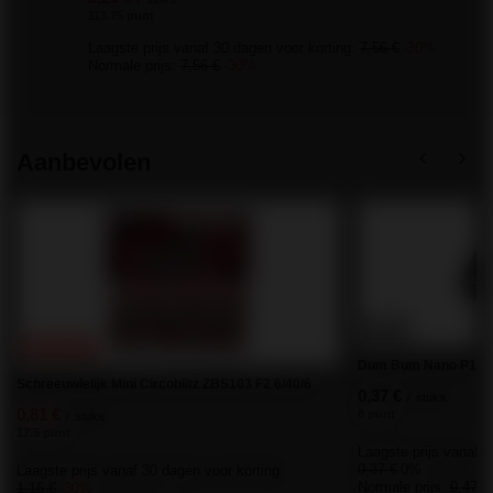
113.75 punt
Laagste prijs vanaf 30 dagen voor korting:
7,56 €
-30%
Normale prijs:
7,56 €
-30%
Aanbevolen
KANS
PROMOTIE
Dum Bum Nano P1DB 
Schreeuwlelijk Mini Circoblitz ZBS103 F2 6/40/6
0,37 €
/
stuks.
0,81 €
8 punt
/
stuks.
17.5 punt
Laagste prijs vanaf 3
0,37 €
0%
Laagste prijs vanaf 30 dagen voor korting:
Normale prijs:
0,47 €
1,16 €
-30%