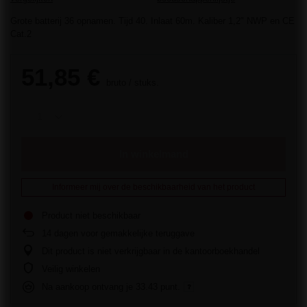
Grote batterij 36 opnamen. Tijd 40. Inlaat 60m. Kaliber 1,2" NWP en CE
Cat.2
51,85 €
bruto
/
stuks.
In winkelmand
Informeer mij over de beschikbaarheid van het product
Product niet beschikbaar
14
dagen voor gemakkelijke teruggave
Dit product is niet verkrijgbaar in de kantoorboekhandel
Veilig winkelen
Na aankoop ontvang je
33.43 punt.