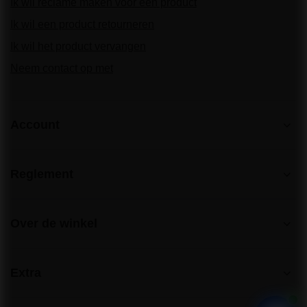
Ik wil reclame maken voor een product
Ik wil een product retourneren
Ik wil het product vervangen
Neem contact op met
Account
Reglement
Over de winkel
Extra