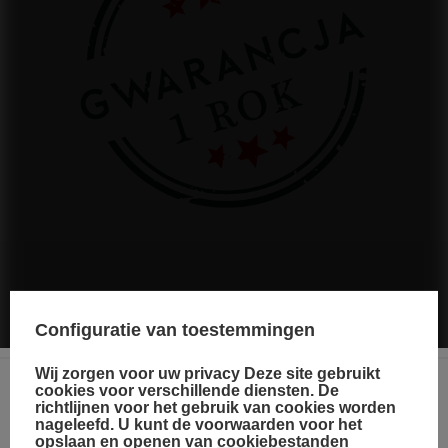
De fabrikant garandeert de reparatie of vervanging van de
apparatuur tot 12 maanden na de datum van aankoop. Neem
Configuratie van toestemmingen
contact op met de winkel via het klachtenformulier om te regelen
dat een koerier de apparatuur bij u thuis komt ophalen.
Wij zorgen voor uw privacy Deze site gebruikt
cookies voor verschillende diensten. De
richtlijnen voor het gebruik van cookies worden
Choose your language
Zie ook
nageleefd. U kunt de voorwaarden voor het
and country
opslaan en openen van
cookiebestanden