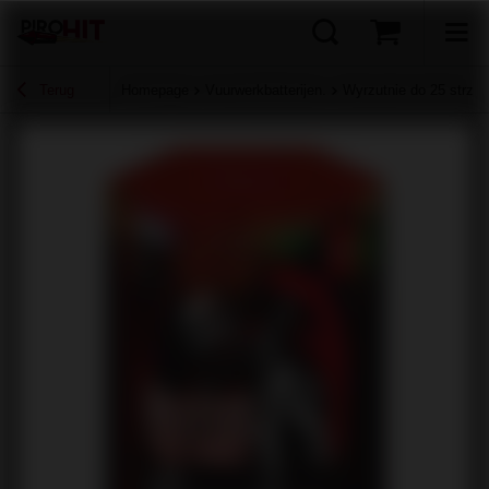
Terug
Homepage
Vuurwerkbatterijen.
Wyrzutnie do 25 strzał