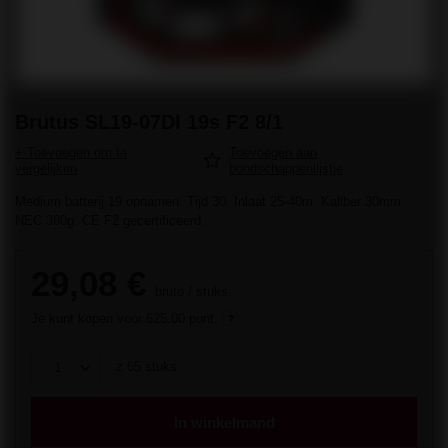
Brutus SL19-07DI 19s F2 8/1
+ Toevoegen om te
Toevoegen aan
vergelijken
boodschappenlijstje
Medium batterij 19 opnamen. Tijd 30. Inlaat 25-40m. Kaliber 30mm.
NEC 380g. CE F2 gecertificeerd.
29,08 €
bruto
/
stuks.
Je kunt kopen voor
625.00 punt.
z
65
stuks.
In winkelmand