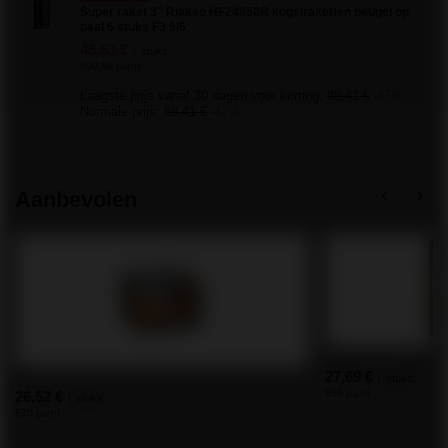
Super raket 3" Riakeo HF24850R kogelraketten beugel op
paal 6 stuks F3 5/6
46,53 €
/
stuks.
999.95 punt
Laagste prijs vanaf 30 dagen voor korting:
88,41 €
-47%
Normale prijs:
88,41 €
-47%
Aanbevolen
27,69 €
/
stuks.
595 punt
26,52 €
/
stuks.
570 punt