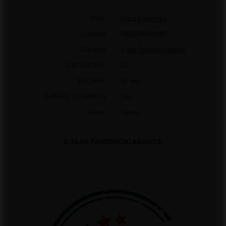
Merk
Gaoo Fireworks
Symbool
5902596992682
Garantie
1 jaar fabrieksgarantie
CATEGORIE
F2
KALIBER
30 mm
AANTAL OPNAMEN
19s.
Status
Nieuw
1 JAAR FABRIEKSGARANTIE