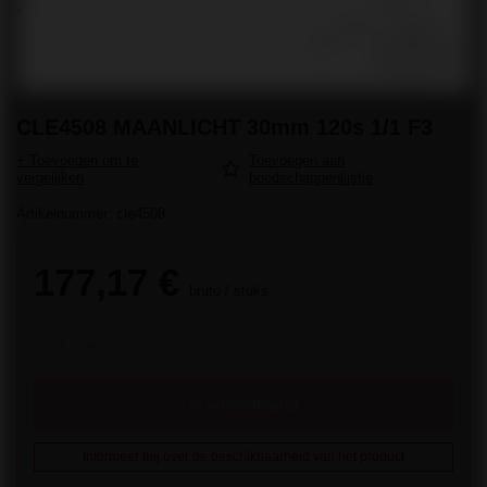
CLE4508 MAANLICHT 30mm 120s 1/1 F3
+ Toevoegen om te
Toevoegen aan
vergelijken
boodschappenlijstje
Artikelnummer: cle4508
177,17 €
bruto
/
stuks.
In winkelmand
Informeer mij over de beschikbaarheid van het product