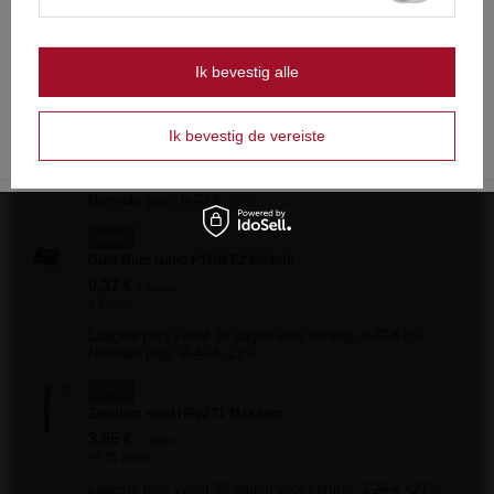
Nederland
Zie ook
Pools
Czy masz ukończone 18 lat?
Ik bevestig alle
PROMOTIE
OK
ROTJES EXPLOSIEF III EX3 - 20 STUKS
Tak
Nie
0,56 €
Ik bevestig de vereiste
/
stuks.
12 punt
Laagste prijs vanaf 30 dagen voor korting:
1,05 €
-46%
Normale prijs:
0,70 €
-20%
KANS
Dum Bum Nano P1DB F2 6/54/40
0,37 €
/
stuks.
8 punt
Laagste prijs vanaf 30 dagen voor korting:
0,37 €
0%
Normale prijs:
0,47 €
-21%
KANS
Zeevlam rood HF0271 Maxsem
3,95 €
/
stuks.
84.95 punt
Laagste prijs vanaf 30 dagen voor korting:
3,25 €
+21%