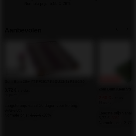
Normale prijs:
5,58 €
-29%
Aanbevolen
KANS
PROMOTIE
Dum Bum 2G+ YT-PF2917 P5DU13(1) P1 50/20
Zom Bum Klein Sterk
3,72 €
/
stuks.
80 punt
2,60 €
/
stuks.
56 punt
Laagste prijs vanaf 30 dagen voor korting:
3,72 €
0%
Laagste prijs vanaf 3
Normale prijs:
4,65 €
-20%
3,72 €
-30%
Normale prijs:
3,72 €