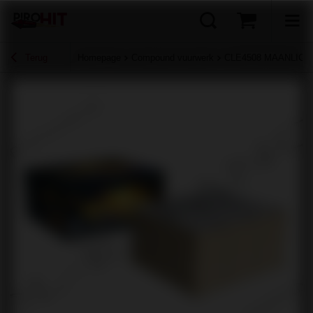
Terug
Homepage
Compound vuurwerk
CLE4508 MAANLICHT