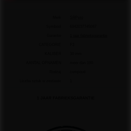
Merk
SRPyro
Symbool
6942037745087
Garantie
1 jaar fabrieksgarantie
CATEGORIE
F3
KALIBER
30 mm
AANTAL OPNAMEN
meer dan 100.
Rodzaj
compoud
Liczba sztuk w zestawie
1
1 JAAR FABRIEKSGARANTIE