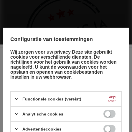
Configuratie van toestemmingen
Wij zorgen voor uw privacy Deze site gebruikt
cookies voor verschillende diensten. De
richtlijnen voor het gebruik van cookies worden
Choose your language
nageleefd. U kunt de voorwaarden voor het
and country
opslaan en openen van
cookiebestanden
instellen in uw webbrowser.
Duits
Engels
Altijd
Functionele cookies (vereist)
actief
Frans
De fabrikant garandeert de reparatie of vervanging van de
apparatuur tot 12 maanden na de datum van aankoop. Neem
Italiaans
Analytische cookies
contact op met de winkel via het klachtenformulier om te regelen
dat een koerier de apparatuur bij u thuis komt ophalen.
Nederlands
Strona zawiera także produkty przeznaczone
Advertentiecookies
wyłącznie dla osób pełnoletnich