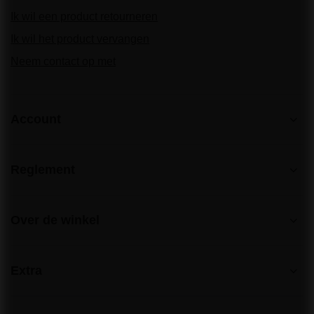
Ik wil een product retourneren
Ik wil het product vervangen
Neem contact op met
Account
Reglement
Over de winkel
Extra