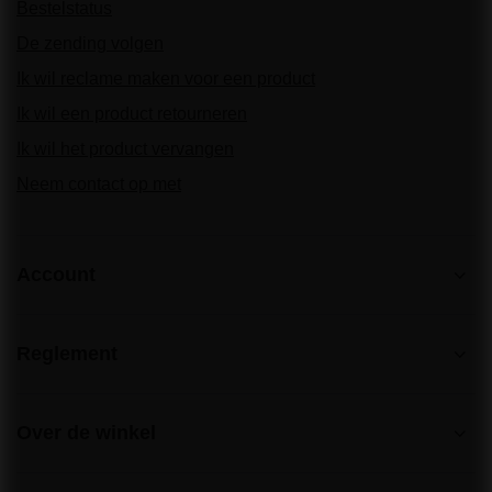
Bestelstatus
De zending volgen
Ik wil reclame maken voor een product
Ik wil een product retourneren
Ik wil het product vervangen
Neem contact op met
Account
Reglement
Over de winkel