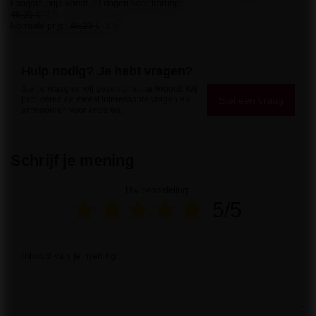
Laagste prijs vanaf 30 dagen voor korting:
46,23 €
-1%
Normale prijs:
46,23 €
-1%
Hulp nodig? Je hebt vragen?
Stel je vraag en wij geven direct antwoord. Wij
Stel een vraag
publiceren de meest interessante vragen en
antwoorden voor anderen.
Schrijf je mening
Uw beoordeling:
5/5
Inhoud van je mening