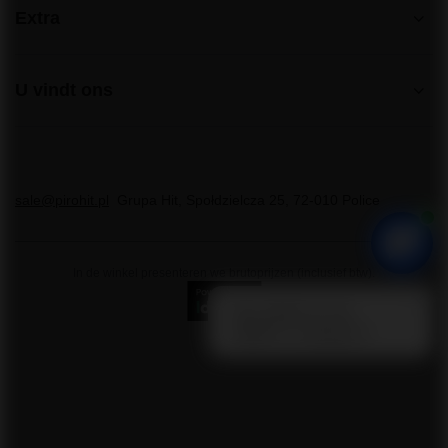
Extra
U vindt ons
sale@pirohit.pl
Grupa Hit
,
Społdzielcza 25
,
72-010
Police
In de winkel presenteren we brutoprijzen (inclusief btw).