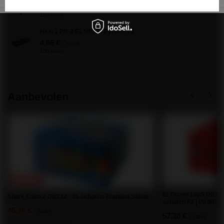
5,57 €
/
stuks.
120 punt
Haai 1 PB-2 F3 50/30 - Pyrolife F3
4,65 €
/
stuks.
100 punt
Aanbevolen
PROMOTIE
El Titanio 100S DB33 
Shark Cake 2 DB212 - 81 schoten Titanium Salute
schoten F2 | PiroHiT
45,76 €
/
stuks.
57,38 €
/
stuks.