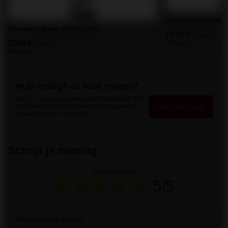
Volcano 1kg FC1301 
Zilverwilg + Blauw JF16 F2 20/1
13,02 €
/
stuks.
11,86 €
280 punt
/
stuks.
255 punt
Hulp nodig? Je hebt vragen?
Stel je vraag en wij geven direct antwoord. Wij
Stel een vraag
publiceren de meest interessante vragen en
antwoorden voor anderen.
Schrijf je mening
Uw beoordeling:
5/5
Inhoud van je mening