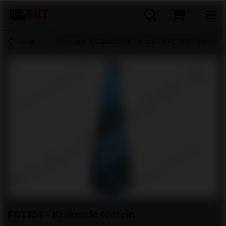
Terug
Homepage
Vulkanen en fonteinen
FC1304 - Krakende 
FC1304 - Krakende fontein