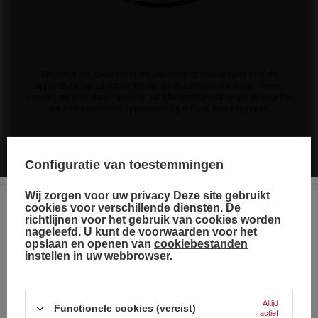
De fabrikant garandeert de reparatie of vervanging van de
apparatuur tot 12 maanden na de datum van aankoop. Neem
contact op met de winkel via het klachtenformulier om te regelen
dat een koerier de apparatuur bij u thuis komt ophalen.
Zie ook
Configuratie van toestemmingen
Serpentijn Vloerkleden Baby Shower Blauw TXK162-2 50/4
Wij zorgen voor uw privacy Deze site gebruikt
cookies voor verschillende diensten. De
3,95 €
/
stuks.
richtlijnen voor het gebruik van cookies worden
85 punt
Choose your language
nageleefd. U kunt de voorwaarden voor het
and country
opslaan en openen van
cookiebestanden
KANS
instellen in uw webbrowser.
Duivel 1 JRC36/1 F3 25/1
Duits
4,84 €
/
stuks.
104 punt
Engels
Altijd
Functionele cookies (vereist)
Laagste prijs vanaf 30 dagen voor korting:
4,84 €
0%
actief