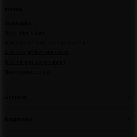
Inkoop
Bestelstatus
De zending volgen
Ik wil reclame maken voor een product
Ik wil een product retourneren
Ik wil het product vervangen
Neem contact op met
Account
Reglement