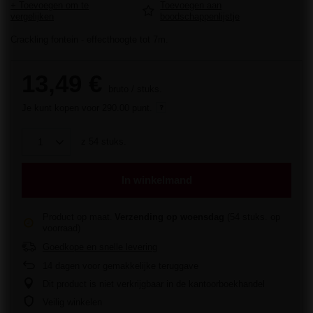
+ Toevoegen om te
Toevoegen aan
vergelijken
boodschappenlijstje
Crackling fontein - effecthoogte tot 7m.
13,49 €
bruto
/
stuks.
Je kunt kopen voor
290.00 punt.
z
54
stuks.
In winkelmand
Product op maat
Verzending
op woensdag
(54 stuks. op
voorraad)
Goedkope en snelle levering
14
dagen voor gemakkelijke teruggave
Dit product is niet verkrijgbaar in de kantoorboekhandel
Veilig winkelen