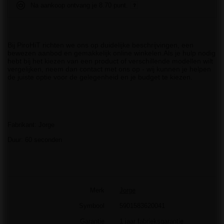
Na aankoop ontvang je
8.70 punt.
Bij PiroHiT richten we ons op duidelijke beschrijvingen, een
bewezen aanbod en gemakkelijk online winkelen.Als je hulp nodig
hebt bij het kiezen van een product of verschillende modellen wilt
vergelijken, neem dan contact met ons op - wij kunnen je helpen
de juiste optie voor de gelegenheid en je budget te kiezen.
Fabrikant: Jorge
Duur: 60 seconden
Merk
Jorge
Symbool
5901583620041
Garantie
1 jaar fabrieksgarantie