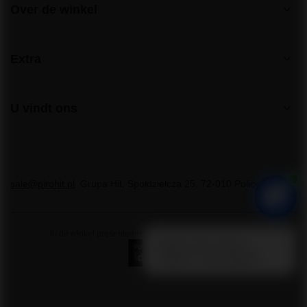
Over de winkel
Extra
U vindt ons
sale@pirohit.pl
Grupa Hit
,
Społdzielcza 25
,
72-010
Police
In de winkel presenteren we brutoprijzen (inclusief btw).