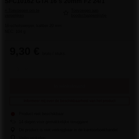
SFC10162 GTA 16 s 20mm F2 24/1
+ Toevoegen om te
Toevoegen aan
vergelijken
boodschappenlijstje
16-schotswerper, kaliber 20 mm
NEC: 104 g
9,30 €
bruto
/
stuks.
In winkelmand
Informeer mij over de beschikbaarheid van het product
Product niet beschikbaar
14
dagen voor gemakkelijke teruggave
Dit product is niet verkrijgbaar in de kantoorboekhandel
Veilig winkelen