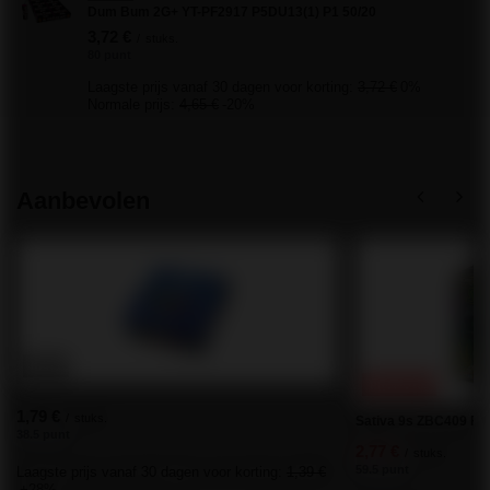
Dum Bum 2G+ YT-PF2917 P5DU13(1) P1 50/20
3,72 €
/
stuks.
80 punt
Laagste prijs vanaf 30 dagen voor korting:
3,72 €
0%
Normale prijs:
4,65 €
-20%
Aanbevolen
KANS
PROMOTIE
1,79 €
/
stuks.
Sativa 9s ZBC409 F2 
38.5 punt
2,77 €
/
stuks.
59.5 punt
Laagste prijs vanaf 30 dagen voor korting:
1,39 €
+28%