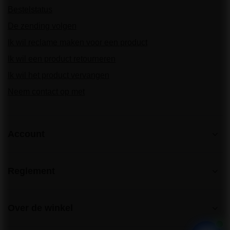
Bestelstatus
De zending volgen
Ik wil reclame maken voor een product
Ik wil een product retourneren
Ik wil het product vervangen
Neem contact op met
Account
Reglement
Over de winkel