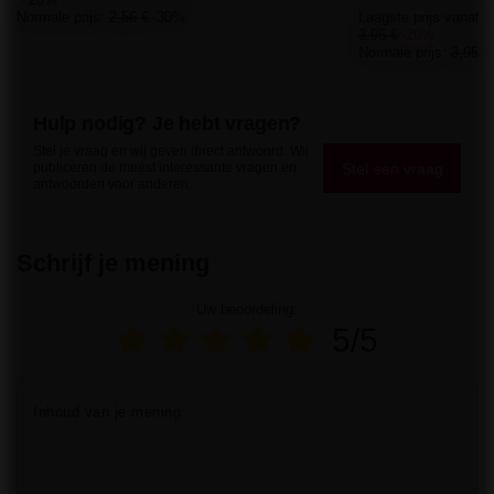
Normale prijs:
2,56 €
-30%
Laagste prijs vanaf 3
3,95 €
-29%
Normale prijs:
3,95 €
Hulp nodig? Je hebt vragen?
Stel je vraag en wij geven direct antwoord. Wij
Stel een vraag
publiceren de meest interessante vragen en
antwoorden voor anderen.
Schrijf je mening
Uw beoordeling:
5/5
Inhoud van je mening