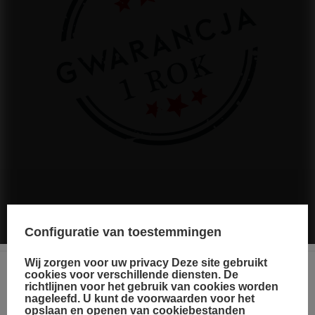
De fabrikant garandeert de reparatie of vervanging van de
apparatuur tot 12 maanden na de datum van aankoop. Neem
Configuratie van toestemmingen
contact op met de winkel via het klachtenformulier om te regelen
dat een koerier de apparatuur bij u thuis komt ophalen.
Wij zorgen voor uw privacy Deze site gebruikt
cookies voor verschillende diensten. De
richtlijnen voor het gebruik van cookies worden
Choose your language
Zie ook
nageleefd. U kunt de voorwaarden voor het
and country
opslaan en openen van
cookiebestanden