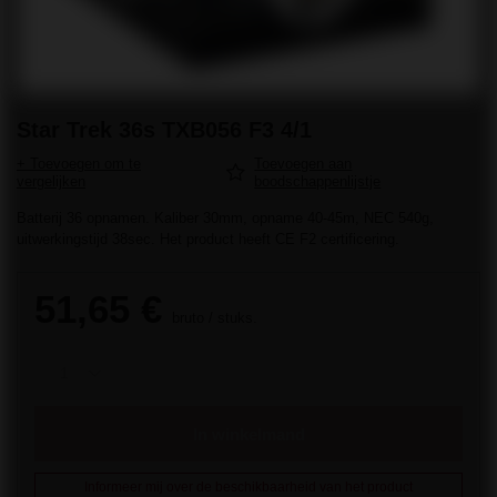
Star Trek 36s TXB056 F3 4/1
+ Toevoegen om te
Toevoegen aan
vergelijken
boodschappenlijstje
Batterij 36 opnamen. Kaliber 30mm, opname 40-45m, NEC 540g,
uitwerkingstijd 38sec. Het product heeft CE F2 certificering.
51,65 €
bruto
/
stuks.
In winkelmand
Informeer mij over de beschikbaarheid van het product