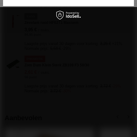
Laagste prijs vanaf 30 dagen voor korting:
3,72 €
0%
Normale prijs:
4,65 €
-20%
KANS
Zeevlam rood HF0271 Maxsem
3,95 €
/
stuks.
84.95 punt
Laagste prijs vanaf 30 dagen voor korting:
3,25 €
+21%
Normale prijs:
5,58 €
-29%
PROMOTIE
Zom Bum Klein Sterk ZB108 F3 50/30
2,61 €
/
stuks.
56 punt
Laagste prijs vanaf 30 dagen voor korting:
3,72 €
-29%
Normale prijs:
3,72 €
-30%
Aanbevolen