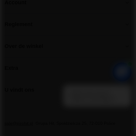
Account
Reglement
Over de winkel
Extra
U vindt ons
sale@pirohit.pl
Grupa Hit
,
Społdzielcza 25
,
72-010
Police