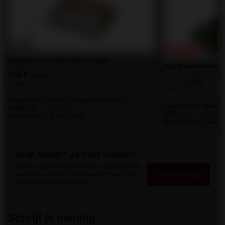
KANS
PROMOTIE
Explosief I Ex1 CRACKER 40 stuks
Zom Bum Klein Sterk
0,56 €
/
stuks.
2,61 €
/
stuks.
12 punt
56 punt
Laagste prijs vanaf 30 dagen voor korting:
Laagste prijs vanaf 3
0,56 €
0%
3,72 €
-29%
Normale prijs:
0,70 €
-20%
Normale prijs:
3,72 €
Hulp nodig? Je hebt vragen?
Stel je vraag en wij geven direct antwoord. Wij
Stel een vraag
publiceren de meest interessante vragen en
antwoorden voor anderen.
Schrijf je mening