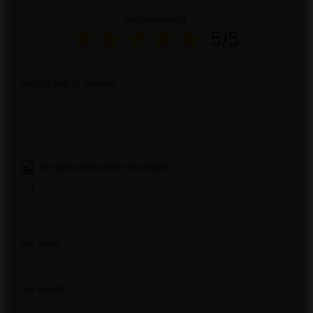
Uw beoordeling:
5/5
Inhoud van je mening
Je eigen productfoto toevoegen:
Uw naam
Uw e-mail