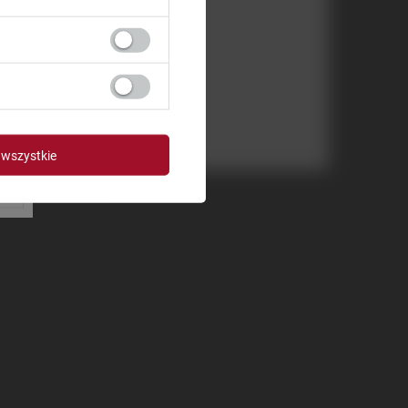
Polska
wszystkie