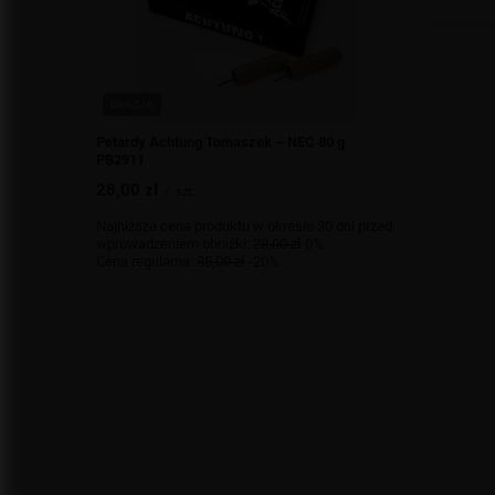
OKAZJA
Petardy Achtung Tomaszek – NEC 80 g
PB2911
28,00 zł
/
szt.
Najniższa cena produktu w okresie 30 dni przed
wprowadzeniem obniżki:
28,00 zł
0%
Cena regularna:
35,00 zł
-20%