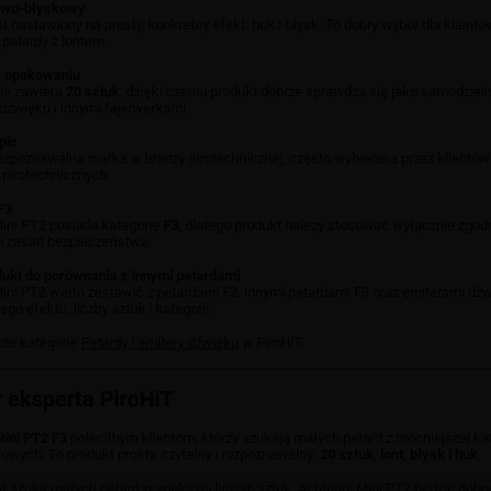
owo-błyskowy
st nastawiony na prosty, konkretny efekt: huk i błysk. To dobry wybór dla klientó
 petardy z lontem.
w opakowaniu
e zawiera
20 sztuk
, dzięki czemu produkt dobrze sprawdza się jako samodziel
dźwięku i innymi fajerwerkami.
pic
rozpoznawalna marka w branży pirotechnicznej, często wybierana przez klientów 
pirotechnicznych.
F3
ini PT2 posiada kategorię
F3
, dlatego produkt należy stosować wyłącznie zgod
h zasad bezpieczeństwa.
ukt do porównania z innymi petardami
ini PT2 warto zestawić z petardami F2, innymi petardami F3 oraz emiterami dźw
o efektu, liczby sztuk i kategorii.
kże kategorię
Petardy i emitery dźwięku
w PiroHiT.
 eksperta PiroHiT
ini PT2 F3
poleciłbym klientom, którzy szukają małych petard z mocniejszej kat
owych. To produkt prosty, czytelny i rozpoznawalny:
20 sztuk, lont, błysk i huk
.
ent szuka małych petard w większej liczbie sztuk, Achtung! Mini PT2 będzie do