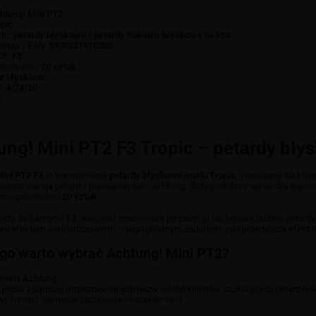
htung! Mini PT2
pic
ktu:
petardy błyskowe / petardy hukowo-błyskowe na lont
centa / EAN:
5908221910380
CE:
F3
pakowaniu:
20 sztuk
z błyskiem
e:
4/24/20
y
ung! Mini PT2 F3 Tropic – petardy bły
ini PT2 F3
to kompaktowe
petardy błyskowe marki Tropic
, stworzone dla klie
niejsza wersja petard z popularnej serii Achtung, dlatego dobrze sprawdza się
ym opakowaniu
20 sztuk
.
leży do kategorii
F3
, więc jest mocniejszą propozycją niż typowe drobne petardy
ani efektem wielostrzałowym — jego głównym zadaniem jest pojedynczy efekt 
go warto wybrać Achtung! Mini PT2?
 seria Achtung
 jedna z bardziej rozpoznawalnych nazw wśród klientów szukających petard huk
 format, ale nadal zachowuje charakter serii.