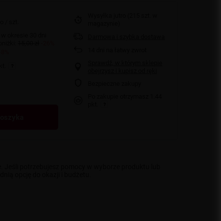
Wysyłka
jutro
(215 szt. w
to
/
szt.
magazynie)
 w okresie 30 dni
Darmowa i szybka dostawa
niżki:
15,00 zł
-26%
14
dni na łatwy zwrot
-8%
Sprawdź, w którym sklepie
kt.
obejrzysz i kupisz od ręki
Bezpieczne zakupy
Po zakupie otrzymasz
1.44
pkt.
koszyka
e. Jeśli potrzebujesz pomocy w wyborze produktu lub
ią opcję do okazji i budżetu.