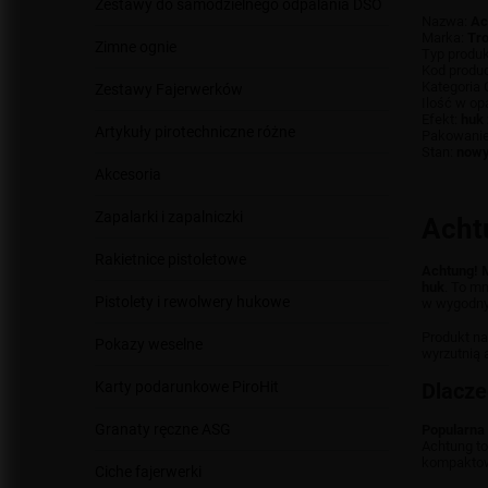
Zestawy do samodzielnego odpalania DSO
Nazwa:
Ac
Marka:
Tro
Zimne ognie
Typ produ
Kod produ
Kategoria 
Zestawy Fajerwerków
Ilość w o
Efekt:
huk 
Artykuły pirotechniczne różne
Pakowani
Stan:
now
Akcesoria
Zapalarki i zapalniczki
Acht
Rakietnice pistoletowe
Achtung! M
huk
. To m
Pistolety i rewolwery hukowe
w wygodn
Produkt na
Pokazy weselne
wyrzutnią 
Karty podarunkowe PiroHit
Dlacze
Granaty ręczne ASG
Popularna
Achtung to
kompaktowy
Ciche fajerwerki