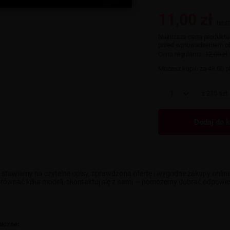
11,00 zł
brut
Najniższa cena produktu
przed wprowadzeniem ob
Cena regularna:
12,00 zł
Możesz kupić za
48.00 p
z
215
szt.
Dodaj do 
 stawiamy na czytelne opisy, sprawdzoną ofertę i wygodne zakupy onlin
równać kilka modeli, skontaktuj się z nami — pomożemy dobrać odpowiedn
niczne: