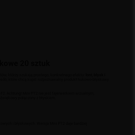
skowe 20 sztuk
ntów, którzy szukają prostego, konkretnego efektu:
lont, błysk i
 u osób, które chcą kupić rozpoznawalny produkt hukowo-błyskowy
 F2. Achtung! Mini PT2 nie jest fajerwerkiem wizualnym,
dźwiękowy połączony z błyskiem.
owych i błyskowych. Wersja Mini PT2 daje bardziej