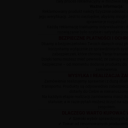
cały proces reklamacyjny w możliwie na
Ważna informacja:
Reklamowany produkt należy fizycznie odesłać 
jego weryfikacji. Jest to niezbędne, abyśmy mogli r
sprawnie je rozpatrzyć.
Każdą reklamację traktujemy indywidualnie i
rozwiązanie było szybkie i satysfakcjonu
BEZPIECZNE PŁATNOŚCI I OCH
Dbamy o bezpieczeństwo Twoich danych oraz płat
korzystamy wyłącznie ze sprawdzonych sys
zabezpieczeń, które chronią Twoje transak
Dzięki temu możesz mieć pewność, że zakupy w n
bezpieczne – od momentu dodania produktu do k
zamówienia.
WYSYŁKA I REALIZACJA Z
Zamówienia realizujemy sprawnie i z dużą dba
transportu. Produkty są odpowiednio zabezpiecz
dotarły do Ciebie w nienaruszony
Na każdym etapie realizacji zamówienia masz dos
statusie, a w razie pytań możesz liczyć na s
zespołem.
DLACZEGO WARTO KUPOWAĆ W
✔ Szeroki wybór sprawdzonych 
✔ Towar od renomowanych producentó