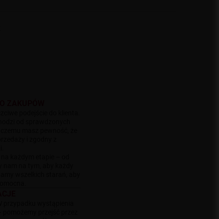
K
WO ZAKUPÓW
zciwe podejście do klienta.
chodzi od sprawdzonych
i czemu masz pewność, że
przedaży i zgodny z
i.
 na każdym etapie – od
y nam na tym, aby każdy
adamy wszelkich starań, aby
 pomocna.
ACJE
W przypadku wystąpienia
– pomożemy przejść przez