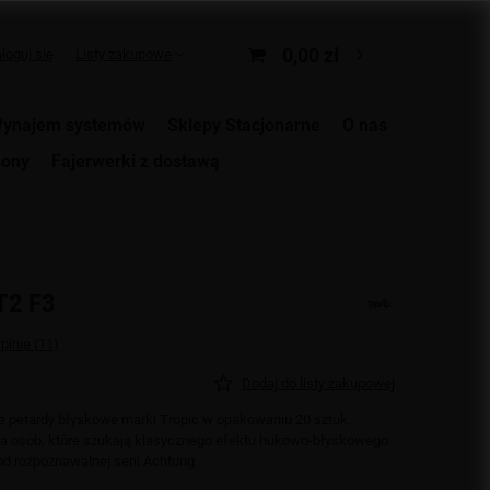
0,00 zł
loguj się
Listy zakupowe
ynajem systemów
Sklepy Stacjonarne
O nas
ony
Fajerwerki z dostawą
T2 F3
pinie (11)
Dodaj do listy zakupowej
e petardy błyskowe marki Tropic w opakowaniu 20 sztuk.
dla osób, które szukają klasycznego efektu hukowo-błyskowego
 rozpoznawalnej serii Achtung.