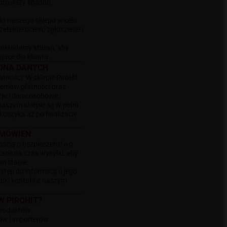
jprostszy sposób.
do naszego sklepu w celu
zetelnie ocenić zgłoszenie i
 dokładamy starań, aby
jące dla klienta.
RONA DANYCH
ności. W sklepie PiroHit
temów płatności oraz
cje i dane osobowe.
aszym sklepie są w pełni
oszyka aż po finalizację
AMÓWIEŃ
łością o bezpieczeństwo
ane na czas wysyłki, aby
m stanie.
tęp do informacji o jego
zybki kontakt z naszym
 PIROHIT?
produktów
w i importerów