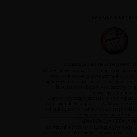
GWARANCJA NA 1 RO
GWARANCJA I BEZPIECZEŃST
W PiroHit stawiamy na jakość, bezpieczeństwo i uc
Każdy produkt dostępny w naszym sklepie po
importerów i renomowanych producentów, dzięk
kupujesz towar legalny, dopuszczony do s
obowiązującymi normam
Zapewniamy bezpieczne zakupy oraz wsparcie
wyboru produktu aż po jego użytkowanie. Zależ
klient czuł się pewnie i komfortowo, dlatego dokł
obsługa była szybka, rzetelna i
GWARANCJA I REKLAM
Na wszystkie produkty przysługuje gwarancja. 
problemu prosimy o kontakt z naszym zespołem 