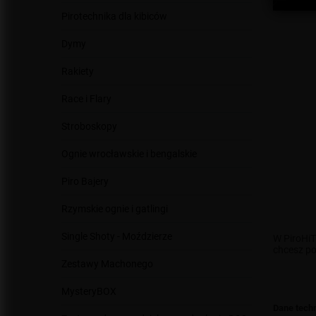
Pirotechnika dla kibiców
Dymy
Rakiety
Race i Flary
Stroboskopy
Ognie wrocławskie i bengalskie
Piro Bajery
Rzymskie ognie i gatlingi
Single Shoty - Moździerze
W PiroHiT
chcesz po
Zestawy Machonego
MysteryBOX
Dane tech