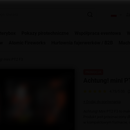
Za
terybox
Pokazy pirotechniczne
Współpraca eventowa
W
ów
Atomic Fireworks
Hurtownia fajerwerków / B2B
Mach
g! mini PT2 F3
PROMOCJA
Achtung! mini P
4.73/5.00
O
+ Dodaj do porównania
Achtung! Mini PT2 F3 to mał
Produkt jest przeznaczony 
w kompaktowym formacie, od