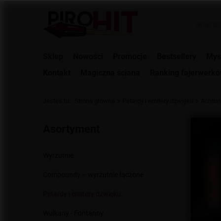
Sklep
Nowości
Promocje
Bestsellery
Mys
Kontakt
Magiczna ściana
Ranking fajerwerk
Jesteś tu:
Strona główna
Petardy i emitery dźwięku
Achtun
Asortyment
Wyrzutnie
Compoundy – wyrzutnie łączone
Petardy i emitery dźwięku
Wulkany - Fontanny