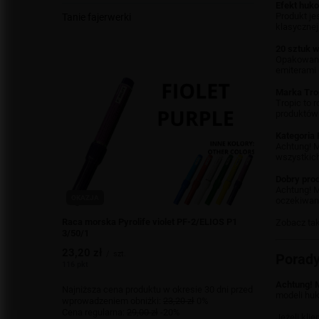
Efekt huk
Produkt je
Tanie fajerwerki
klasycznej
20 sztuk 
Opakowani
emiterami 
Marka Tro
Tropic to 
produktów 
Kategoria 
Achtung! M
wszystkic
Dobry prod
Achtung! M
OKAZJA
oczekiwaneg
Raca morska Pyrolife violet PF-2/ELIOS P1
Zobacz ta
3/50/1
23,20 zł
/
szt.
Porady
116 pkt
Achtung! M
Najniższa cena produktu w okresie 30 dni przed
modeli huk
wprowadzeniem obniżki:
23,20 zł
0%
Cena regularna:
29,00 zł
-20%
Jeżeli kli