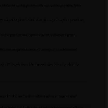
w, którzy nie szukają kolorowych rozbłysków na niebie, tylko
ny zakup albo jako dodatek do większego koszyka z petardami,
szukających petard, wyrzutni, rakiet, wulkanów i innych
nie z instrukcją producenta, na zewnątrz i z zachowaniem
ięku P1. Dzięki temu klient może łatwo dobrać produkt do
egorii niż F2, ale nie chcą od razu wybierać największych
brym wyborem. Jeśli zależy mu na jeszcze mocniejszym efekcie,