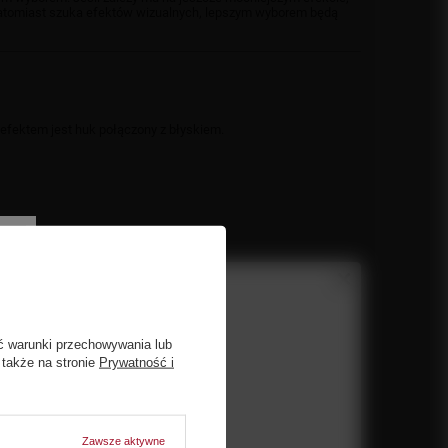
 natomiast szuka efektów wizualnych, lepszym wyborem będą
efektem jest huk połączony z błyskiem.
łączony z hukiem
.
ć warunki przechowywania lub
angielski
łowy.
 także na stronie
Prywatność i
włoski
petard F2.
polski
Zawsze aktywne