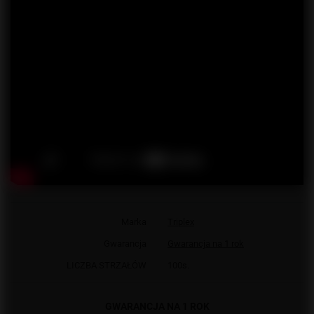
Marka
Triplex
Gwarancja
Gwarancja na 1 rok
LICZBA STRZAŁÓW
100s.
GWARANCJA NA 1 ROK