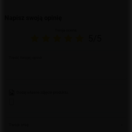
Napisz swoją opinię
Twoja ocena:
5/5
Treść twojej opinii
Dodaj własne zdjęcie produktu:
Twoje imię