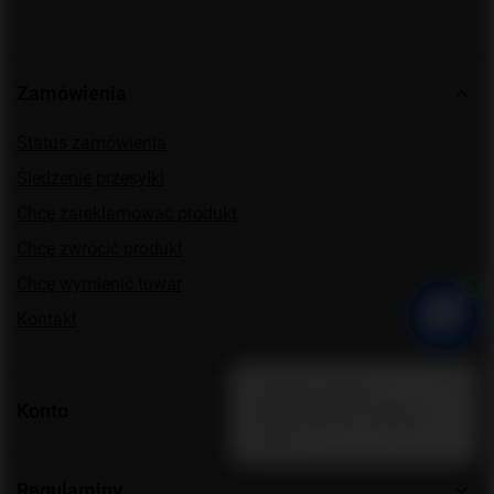
Zamówienia
Status zamówienia
Śledzenie przesyłki
Chcę zareklamować produkt
Chcę zwrócić produkt
Chcę wymienić towar
Kontakt
Konto
Regulaminy