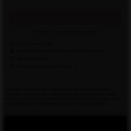
Dodaj do koszyka
Powiadom mnie o dostępności produktu
14
dni na łatwy zwrot
Ten produkt nie jest dostępny w sklepie stacjonarnym
Bezpieczne zakupy
Po zakupie otrzymasz
118.14 pkt.
W PiroHiT stawiamy na czytelne opisy, sprawdzoną ofertę i
wygodne zakupy online. Jeśli potrzebujesz pomocy w wyborze
produktu lub chcesz porównać kilka modeli, skontaktuj się z nami —
pomożemy dobrać odpowiednią opcję do okazji i budżetu.