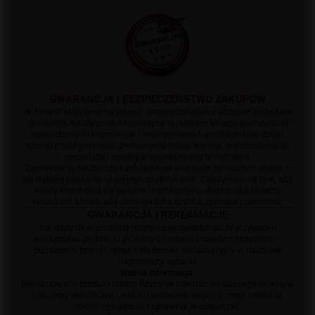
GWARANCJA I BEZPIECZEŃSTWO ZAKUPÓW
W PiroHit stawiamy na jakość, bezpieczeństwo i uczciwe podejście
do klienta. Każdy produkt dostępny w naszym sklepie pochodzi od
sprawdzonych importerów i renomowanych producentów, dzięki
czemu masz pewność, że kupujesz towar legalny, dopuszczony do
sprzedaży i zgodny z obowiązującymi normami.
Zapewniamy bezpieczne zakupy oraz wsparcie na każdym etapie –
od wyboru produktu aż po jego użytkowanie. Zależy nam na tym, aby
każdy klient czuł się pewnie i komfortowo, dlatego dokładamy
wszelkich starań, aby obsługa była szybka, rzetelna i pomocna.
GWARANCJA I REKLAMACJE
Na wszystkie produkty przysługuje gwarancja. W przypadku
wystąpienia problemu prosimy o kontakt z naszym zespołem –
pomożemy przejść przez cały proces reklamacyjny w możliwie
najprostszy sposób.
Ważna informacja:
Reklamowany produkt należy fizycznie odesłać do naszego sklepu w
celu jego weryfikacji. Jest to niezbędne, abyśmy mogli rzetelnie
ocenić zgłoszenie i sprawnie je rozpatrzyć.