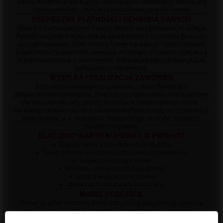
Każdą reklamację traktujemy indywidualnie i dokładamy starań, aby
rozwiązanie było szybkie i satysfakcjonujące dla klienta.
BEZPIECZNE PŁATNOŚCI I OCHRONA DANYCH
Dbamy o bezpieczeństwo Twoich danych oraz płatności. W sklepie
PiroHit korzystamy wyłącznie ze sprawdzonych systemów płatności
oraz zabezpieczeń, które chronią Twoje transakcje i dane osobowe.
Dzięki temu możesz mieć pewność, że zakupy w naszym sklepie są
w pełni bezpieczne – od momentu dodania produktu do koszyka aż
po finalizację zamówienia.
WYSYŁKA I REALIZACJA ZAMÓWIEŃ
Zamówienia realizujemy sprawnie i z dużą dbałością o
bezpieczeństwo transportu. Produkty są odpowiednio zabezpieczane
na czas wysyłki, aby dotarły do Ciebie w nienaruszonym stanie.
Na każdym etapie realizacji zamówienia masz dostęp do informacji o
jego statusie, a w razie pytań możesz liczyć na szybki kontakt z
naszym zespołem.
DLACZEGO WARTO KUPOWAĆ W PIROHIT?
✔ Szeroki wybór sprawdzonych produktów
✔ Towar od renomowanych producentów i importerów
✔ Bezpieczne zakupy online
✔ Rzetelna i pomocna obsługa klienta
✔ Szybka realizacja zamówień
✔ Jasne i uczciwe zasady reklamacji
NASZE PODEJŚCIE
PiroHit to sklep tworzony przez ludzi, którzy znają branżę i wiedzą,
czego oczekują klienci. Stawiamy na przejrzystość, uczciwość i
realne wsparcie, a nie tylko sprzedaż.