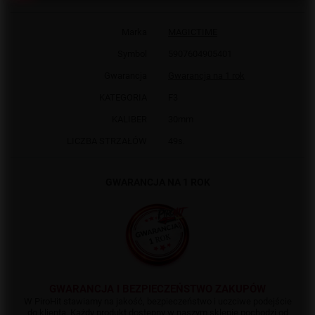
Marka
MAGICTIME
Symbol
5907604905401
Gwarancja
Gwarancja na 1 rok
KATEGORIA
F3
KALIBER
30mm
LICZBA STRZAŁÓW
49s.
GWARANCJA NA 1 ROK
GWARANCJA I BEZPIECZEŃSTWO ZAKUPÓW
W PiroHit stawiamy na jakość, bezpieczeństwo i uczciwe podejście
do klienta. Każdy produkt dostępny w naszym sklepie pochodzi od