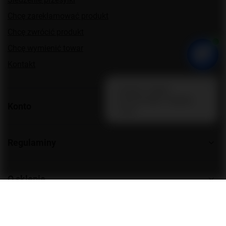
Chcę zareklamować produkt
Chcę zwrócić produkt
Chcę wymienić towar
Kontakt
Konto
Regulaminy
O sklepie
Znajdziesz nas