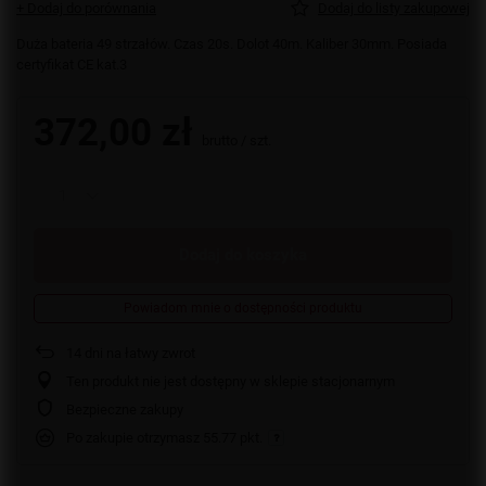
+ Dodaj do porównania
Dodaj do listy zakupowej
Duża bateria 49 strzałów. Czas 20s. Dolot 40m. Kaliber 30mm. Posiada
certyfikat CE kat.3
372,00 zł
brutto
/
szt.
Dodaj do koszyka
Powiadom mnie o dostępności produktu
14
dni na łatwy zwrot
Ten produkt nie jest dostępny w sklepie stacjonarnym
Bezpieczne zakupy
Po zakupie otrzymasz
55.77 pkt.