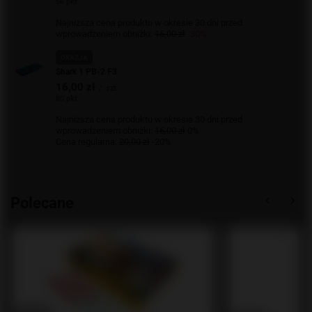
56 pkt
Najniższa cena produktu w okresie 30 dni przed
wprowadzeniem obniżki:
16,00 zł
-30%
OKAZJA
Shark 1 PB-2 F3
16,00 zł
/
szt.
80 pkt
Najniższa cena produktu w okresie 30 dni przed
wprowadzeniem obniżki:
16,00 zł
0%
Cena regularna:
20,00 zł
-20%
Polecane