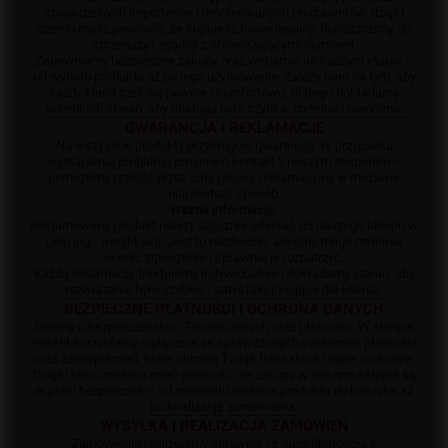
sprawdzonych importerów i renomowanych producentów, dzięki
czemu masz pewność, że kupujesz towar legalny, dopuszczony do
sprzedaży i zgodny z obowiązującymi normami.
Zapewniamy bezpieczne zakupy oraz wsparcie na każdym etapie –
od wyboru produktu aż po jego użytkowanie. Zależy nam na tym, aby
każdy klient czuł się pewnie i komfortowo, dlatego dokładamy
wszelkich starań, aby obsługa była szybka, rzetelna i pomocna.
GWARANCJA I REKLAMACJE
Na wszystkie produkty przysługuje gwarancja. W przypadku
wystąpienia problemu prosimy o kontakt z naszym zespołem –
pomożemy przejść przez cały proces reklamacyjny w możliwie
najprostszy sposób.
Ważna informacja:
Reklamowany produkt należy fizycznie odesłać do naszego sklepu w
celu jego weryfikacji. Jest to niezbędne, abyśmy mogli rzetelnie
ocenić zgłoszenie i sprawnie je rozpatrzyć.
Każdą reklamację traktujemy indywidualnie i dokładamy starań, aby
rozwiązanie było szybkie i satysfakcjonujące dla klienta.
BEZPIECZNE PŁATNOŚCI I OCHRONA DANYCH
Dbamy o bezpieczeństwo Twoich danych oraz płatności. W sklepie
PiroHit korzystamy wyłącznie ze sprawdzonych systemów płatności
oraz zabezpieczeń, które chronią Twoje transakcje i dane osobowe.
Dzięki temu możesz mieć pewność, że zakupy w naszym sklepie są
w pełni bezpieczne – od momentu dodania produktu do koszyka aż
po finalizację zamówienia.
WYSYŁKA I REALIZACJA ZAMÓWIEŃ
Zamówienia realizujemy sprawnie i z dużą dbałością o