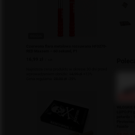
OKAZJA
Czerwona flara metalowa rozsuwana HF0270-
RED Maxsem – 60 sekund, P1
16,99 zł
Polec
/
szt.
Najniższa cena produktu w okresie 30 dni przed
wprowadzeniem obniżki:
14,99 zł
+13%
Cena regularna:
28,00 zł
-39%
PROMOC
WŁOSKIE 
LUPO P1 g
petarda - 
Pirotecnia
Fausto
18,00 zł