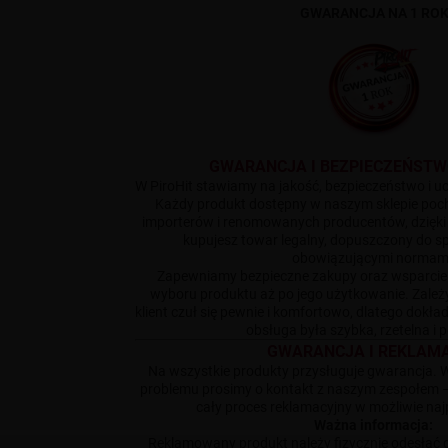
GWARANCJA NA 1 RO
GWARANCJA I BEZPIECZEŃST
W PiroHit stawiamy na jakość, bezpieczeństwo i uc
Każdy produkt dostępny w naszym sklepie po
importerów i renomowanych producentów, dzięk
kupujesz towar legalny, dopuszczony do s
obowiązującymi normam
Zapewniamy bezpieczne zakupy oraz wsparcie
wyboru produktu aż po jego użytkowanie. Zależ
klient czuł się pewnie i komfortowo, dlatego dokł
obsługa była szybka, rzetelna i
GWARANCJA I REKLAM
Na wszystkie produkty przysługuje gwarancja. 
problemu prosimy o kontakt z naszym zespołem 
cały proces reklamacyjny w możliwie na
Ważna informacja:
Reklamowany produkt należy fizycznie odesłać 