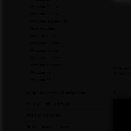
Wyrzutnie 25 mm
Wyrzutnie 30 mm
Wyrzutnie łączone duże
Ciche wyrzutnie
Mocne wyrzutnie
Wyrzutnie hukowe
Wyrzutnie kątowe
Wyrzutnie na Sylwestra
Wyrzutnie na wesele
W PiroHiT
Wyrzutnie F2
chcesz po
Wyrzutnie F3
Compoundy – wyrzutnie łączone
Serie złot
Petardy i emitery dźwięku
Wulkany - Fontanny
Pirotechnika dla kibiców