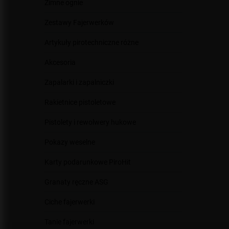
Zimne ognie
Zestawy Fajerwerków
Artykuły pirotechniczne różne
Akcesoria
Zapalarki i zapalniczki
Rakietnice pistoletowe
Pistolety i rewolwery hukowe
Pokazy weselne
Karty podarunkowe PiroHit
Granaty ręczne ASG
Ciche fajerwerki
Tanie fajerwerki