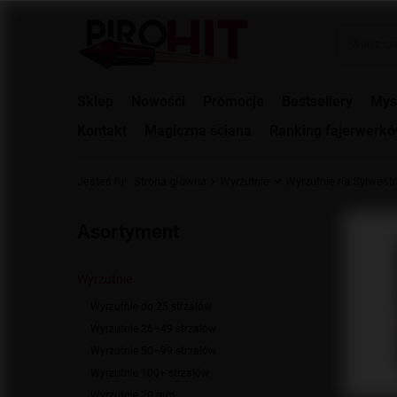
Sklep
Nowości
Promocje
Bestsellery
Mys
Kontakt
Magiczna ściana
Ranking fajerwerk
Jesteś tu:
Strona główna
Wyrzutnie
Wyrzutnie na Sylwestr
Asortyment
Wyrzutnie
Wyrzutnie do 25 strzałów
Wyrzutnie 26–49 strzałów
Wyrzutnie 50–99 strzałów
Wyrzutnie 100+ strzałów
Wyrzutnie 20 mm