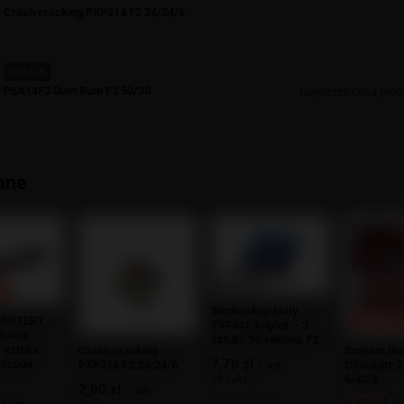
Crash cracking PXP214 F2 24/24/6
OKAZJA
P6A14F3 Dum Bum F3 50/30
Najniższa cena prod
ane
OKAZJA
JA
Stroboskop biały
EMITERY
PROMOCJ
TXF441 Triplex – 3
łośna
sztuki, 90 sekund, F2
1 sztuka
Crash cracking
Scream Bu
7,70 zł
 Scudo
PXP214 F2 24/24/6
Circoblitz 
/
szt.
6/40/6
38.5 pkt
2,00 zł
/
szt.
3,50 zł