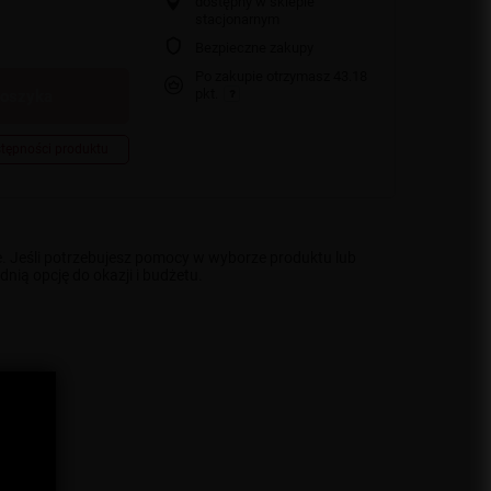
dostępny w sklepie
stacjonarnym
Bezpieczne zakupy
Po zakupie otrzymasz
43.18
pkt.
koszyka
tępności produktu
e. Jeśli potrzebujesz pomocy w wyborze produktu lub
ią opcję do okazji i budżetu.