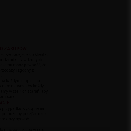
K
WO ZAKUPÓW
zciwe podejście do klienta.
chodzi od sprawdzonych
i czemu masz pewność, że
przedaży i zgodny z
i.
 na każdym etapie – od
y nam na tym, aby każdy
adamy wszelkich starań, aby
 pomocna.
ACJE
W przypadku wystąpienia
– pomożemy przejść przez
jprostszy sposób.
do naszego sklepu w celu