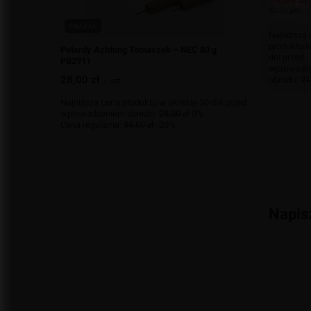
87.95 pkt
OKAZJA
Najniższa
produktu w
Petardy Achtung Tomaszek – NEC 80 g
dni przed
PB2911
wprowadz
28,00 zł
obniżki:
21
/
szt.
Najniższa cena produktu w okresie 30 dni przed
wprowadzeniem obniżki:
28,00 zł
0%
Cena regularna:
35,00 zł
-20%
Napis