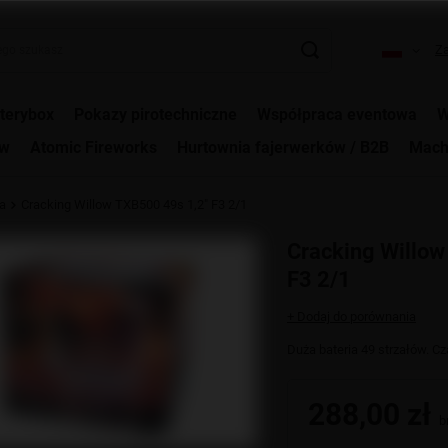
Za
terybox
Pokazy pirotechniczne
Współpraca eventowa
W
ów
Atomic Fireworks
Hurtownia fajerwerków / B2B
Mach
a
Cracking Willow TXB500 49s 1,2" F3 2/1
Cracking Willow
F3 2/1
+ Dodaj do porównania
Duża bateria 49 strzałów. Cz
288,00 zł
br