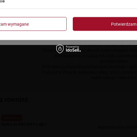
kie
✔ Jasne i uczciwe zasady rek
Czy masz ukończone 18 lat?
NASZE PODEJŚCIE
PiroHit to sklep tworzony przez ludzi, którzy zna
oczekują klienci. Stawiamy na przejrzystość, uczc
Tak
Nie
dzam wymagane
Potwierdzam 
nie tylko sprzedaż.
Zależy nam, żebyś wracał do nas nie tylko po pro
że kupujesz w miejscu, które traktuje k
SATYSFAKCJA KLIENTA TO P
Twoje zadowolenie jest dla nas najważniejsze. K
indywidualnie, a każdą sytuację staramy si
profesjonalnie.
Jeśli masz pytania lub potrzebujesz pomocy – jest
Kupując w PiroHit, wybierasz sklep, który stawia 
dobre relacje z klientami
z również
PROMOCJA
Sativa 9s ZBC409 F2 48/1
Najniższa cena produk