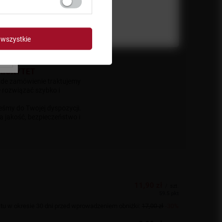
lamacji
ją branżę i wiedzą, czego
iwość i realne wsparcie, a
wszystkie
dukty, ale też po pewność,
lientów poważnie.
RIORYTET
ażde zamówienie traktujemy
ę rozwiązać szybko i
eśmy do Twojej dyspozycji.
na jakość, bezpieczeństwo i
.
11,90 zł
/
szt.
59.5 pkt
tu w okresie 30 dni przed wprowadzeniem obniżki:
17,00 zł
-30%