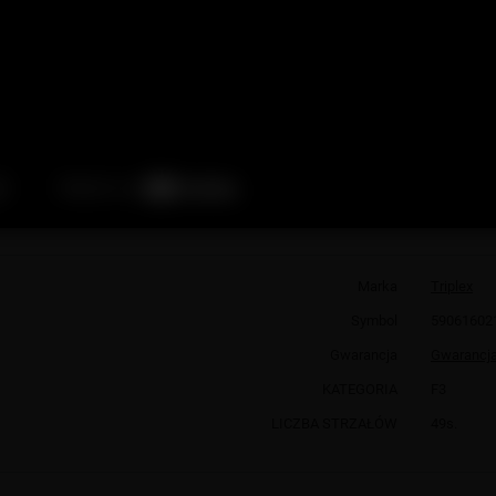
Marka
Triplex
Symbol
59061602
Gwarancja
Gwarancja
KATEGORIA
F3
LICZBA STRZAŁÓW
49s.