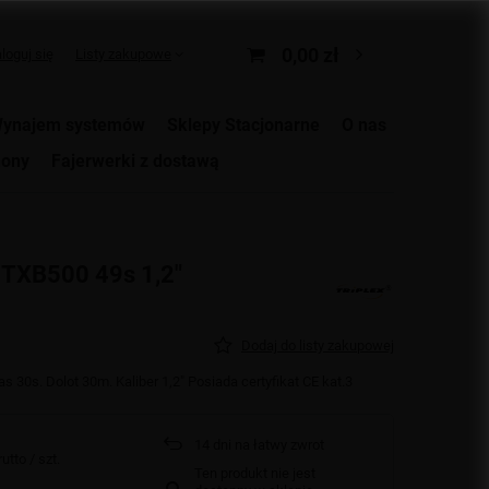
0,00 zł
loguj się
Listy zakupowe
ynajem systemów
Sklepy Stacjonarne
O nas
ony
Fajerwerki z dostawą
 TXB500 49s 1,2"
Dodaj do listy zakupowej
as 30s. Dolot 30m. Kaliber 1,2" Posiada certyfikat CE kat.3
14
dni na łatwy zwrot
utto
/
szt.
Ten produkt nie jest