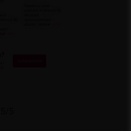
szt.
Najniższa cena
produktu w okresie 30
cena
dni przed
okresie 30
wprowadzeniem
obniżki:
15,00 zł
-30%
niem
0 zł
-30%
a?
Zadaj pytanie
a i
ch.
5/5