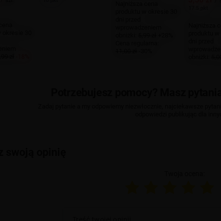
10 pkt
/
szt.
/
Najniższa cena
17.5 pkt
produktu w okresie 30
dni przed
 cena
Najniższa 
wprowadzeniem
 okresie 30
produktu w 
obniżki:
5,99 zł
+28%
dni przed
Cena regularna:
eniem
wprowadze
11,00 zł
-30%
,99 zł
-18%
obniżki:
5,0
Potrzebujesz pomocy? Masz pytani
Zadaj pytanie a my odpowiemy niezwłocznie, najciekawsze pytani
odpowiedzi publikując dla inny
z swoją opinię
Twoja ocena:
Treść twojej opinii