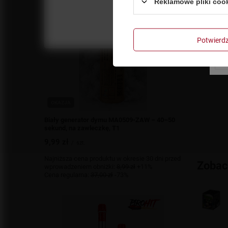
Reklamowe pliki coo
Potwier
OKAZJA
Biały generator dymu MA0509-ZAW – 40–50
sekund, na zawleczkę, T1
9,99 zł
/
szt.
Najniższa cena produktu w okresie 30 dni przed
Zobac
wprowadzeniem obniżki:
8,99 zł
+11%
Cena regularna:
37,00 zł
-73%