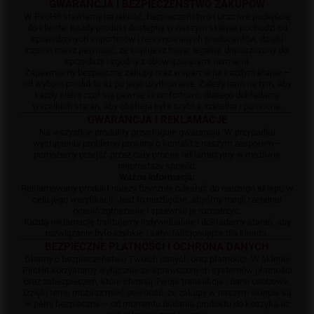
GWARANCJA I BEZPIECZEŃSTWO ZAKUPÓW
W PiroHit stawiamy na jakość, bezpieczeństwo i uczciwe podejście
do klienta. Każdy produkt dostępny w naszym sklepie pochodzi od
sprawdzonych importerów i renomowanych producentów, dzięki
czemu masz pewność, że kupujesz towar legalny, dopuszczony do
sprzedaży i zgodny z obowiązującymi normami.
Zapewniamy bezpieczne zakupy oraz wsparcie na każdym etapie –
od wyboru produktu aż po jego użytkowanie. Zależy nam na tym, aby
każdy klient czuł się pewnie i komfortowo, dlatego dokładamy
wszelkich starań, aby obsługa była szybka, rzetelna i pomocna.
GWARANCJA I REKLAMACJE
Na wszystkie produkty przysługuje gwarancja. W przypadku
wystąpienia problemu prosimy o kontakt z naszym zespołem –
pomożemy przejść przez cały proces reklamacyjny w możliwie
najprostszy sposób.
Ważna informacja:
Reklamowany produkt należy fizycznie odesłać do naszego sklepu w
celu jego weryfikacji. Jest to niezbędne, abyśmy mogli rzetelnie
ocenić zgłoszenie i sprawnie je rozpatrzyć.
Każdą reklamację traktujemy indywidualnie i dokładamy starań, aby
rozwiązanie było szybkie i satysfakcjonujące dla klienta.
BEZPIECZNE PŁATNOŚCI I OCHRONA DANYCH
Dbamy o bezpieczeństwo Twoich danych oraz płatności. W sklepie
PiroHit korzystamy wyłącznie ze sprawdzonych systemów płatności
oraz zabezpieczeń, które chronią Twoje transakcje i dane osobowe.
Dzięki temu możesz mieć pewność, że zakupy w naszym sklepie są
w pełni bezpieczne – od momentu dodania produktu do koszyka aż