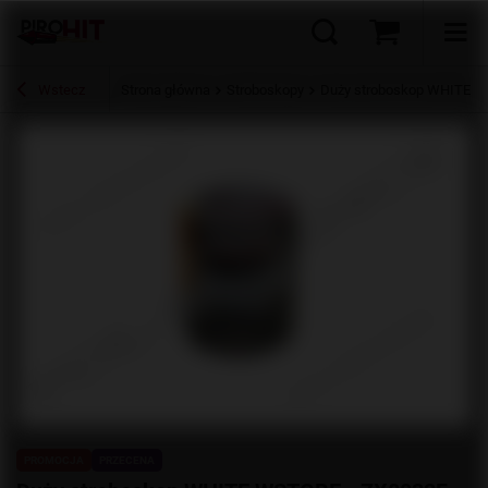
Wstecz
Strona główna
Stroboskopy
Duży stroboskop WHITE W
PROMOCJA
PRZECENA