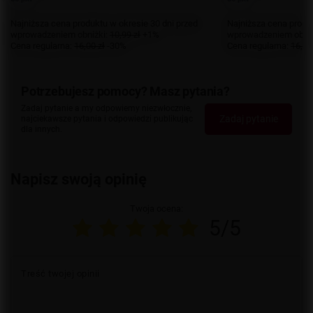
Najniższa cena produktu w okresie 30 dni przed
Najniższa cena produk
wprowadzeniem obniżki:
10,99 zł
+1%
wprowadzeniem obniż
Cena regularna:
16,00 zł
-30%
Cena regularna:
16,00
Potrzebujesz pomocy? Masz pytania?
Zadaj pytanie a my odpowiemy niezwłocznie,
Zadaj pytanie
najciekawsze pytania i odpowiedzi publikując
dla innych.
Napisz swoją opinię
Twoja ocena:
5/5
Treść twojej opinii