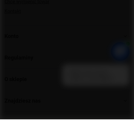
Chcę wymienić towar
Kontakt
Konto
Regulaminy
O sklepie
Znajdziesz nas
576106742
sklep@pirohit.pl