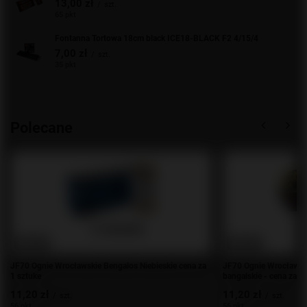
13,00 zł
/
szt.
65 pkt
Fontanna Tortowa 18cm black ICE18-BLACK F2 4/15/4
7,00 zł
/
szt.
35 pkt
Polecane
OKAZJA
OKAZJA
JF70 Ognie Wrocławskie Bengalos Niebieskie cena za
JF70 Ognie Wrocławski
1 sztuke
bangalskie - cena za 1
11,20 zł
11,20 zł
/
szt.
/
szt.
56 pkt
56 pkt