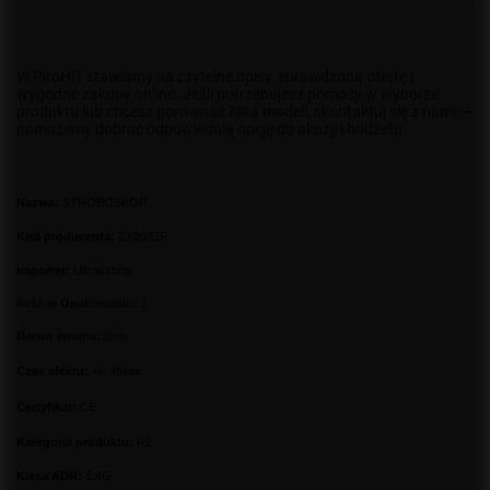
W PiroHiT stawiamy na czytelne opisy, sprawdzoną ofertę i
wygodne zakupy online. Jeśli potrzebujesz pomocy w wyborze
produktu lub chcesz porównać kilka modeli, skontaktuj się z nami —
pomożemy dobrać odpowiednią opcję do okazji i budżetu.
Nazwa:
STROBOSKOP
Kod producenta:
ZX8032F
Importer:
Ultrasshop
Ilość w Opakowaniu:
1
Barwa światła:
Biały
Czas efektu:
+/- 45sek.
Certyfikat:
CE
Kategoria produktu:
F2
Klasa ADR:
1.4G