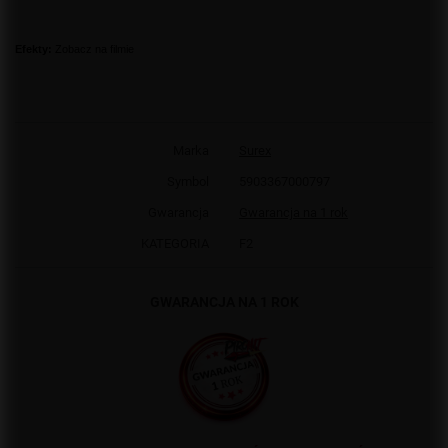
Efekty:
Zobacz na filmie
Marka
Surex
Symbol
5903367000797
Gwarancja
Gwarancja na 1 rok
KATEGORIA
F2
GWARANCJA NA 1 ROK