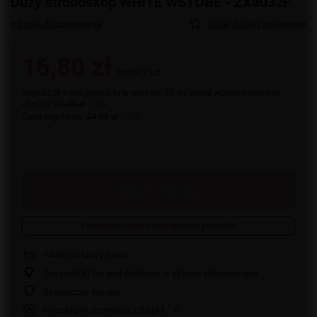
Duży stroboskop WHITE WSTOBE - ZX8032F
+ Dodaj do porównania
Dodaj do listy zakupowej
16,80 zł
brutto
/
szt.
Najniższa cena produktu w okresie 30 dni przed wprowadzeniem
obniżki:
21,00 zł
-19%
Cena regularna:
24,00 zł
-30%
Dodaj do koszyka
Powiadom mnie o dostępności produktu
14
dni na łatwy zwrot
Ten produkt nie jest dostępny w sklepie stacjonarnym
Bezpieczne zakupy
Po zakupie otrzymasz
2.52 pkt.