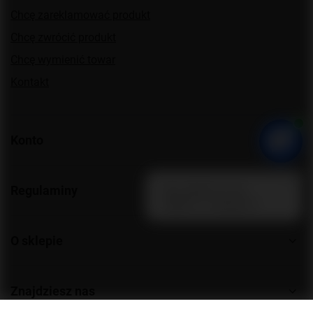
Chcę zareklamować produkt
Chcę zwrócić produkt
Chcę wymienić towar
Kontakt
Konto
Regulaminy
O sklepie
Znajdziesz nas