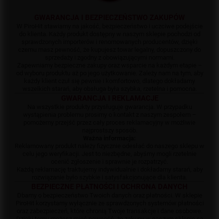
GWARANCJA I BEZPIECZEŃSTWO ZAKUPÓW
W PiroHit stawiamy na jakość, bezpieczeństwo i uczciwe podejście
do klienta. Każdy produkt dostępny w naszym sklepie pochodzi od
sprawdzonych importerów i renomowanych producentów, dzięki
czemu masz pewność, że kupujesz towar legalny, dopuszczony do
sprzedaży i zgodny z obowiązującymi normami.
Zapewniamy bezpieczne zakupy oraz wsparcie na każdym etapie –
od wyboru produktu aż po jego użytkowanie. Zależy nam na tym, aby
każdy klient czuł się pewnie i komfortowo, dlatego dokładamy
wszelkich starań, aby obsługa była szybka, rzetelna i pomocna.
GWARANCJA I REKLAMACJE
Na wszystkie produkty przysługuje gwarancja. W przypadku
wystąpienia problemu prosimy o kontakt z naszym zespołem –
pomożemy przejść przez cały proces reklamacyjny w możliwie
najprostszy sposób.
Ważna informacja:
Reklamowany produkt należy fizycznie odesłać do naszego sklepu w
celu jego weryfikacji. Jest to niezbędne, abyśmy mogli rzetelnie
ocenić zgłoszenie i sprawnie je rozpatrzyć.
Każdą reklamację traktujemy indywidualnie i dokładamy starań, aby
rozwiązanie było szybkie i satysfakcjonujące dla klienta.
BEZPIECZNE PŁATNOŚCI I OCHRONA DANYCH
Dbamy o bezpieczeństwo Twoich danych oraz płatności. W sklepie
PiroHit korzystamy wyłącznie ze sprawdzonych systemów płatności
oraz zabezpieczeń, które chronią Twoje transakcje i dane osobowe.
Dzięki temu możesz mieć pewność, że zakupy w naszym sklepie są