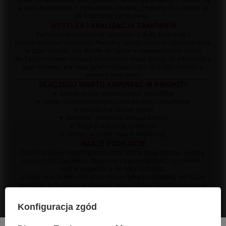
w pełni bezpieczne – od momentu dodania produktu do koszyka aż
po finalizację zamówienia.
WYSYŁKA I REALIZACJA ZAMÓWIEŃ
Zamówienia realizujemy sprawnie i z dużą dbałością o
bezpieczeństwo transportu. Produkty są odpowiednio zabezpieczane
na czas wysyłki, aby dotarły do Ciebie w nienaruszonym stanie.
Na każdym etapie realizacji zamówienia masz dostęp do informacji o
jego statusie, a w razie pytań możesz liczyć na szybki kontakt z
naszym zespołem.
DLACZEGO WARTO KUPOWAĆ W PIROHIT?
✔ Szeroki wybór sprawdzonych produktów
✔ Towar od renomowanych producentów i importerów
✔ Bezpieczne zakupy online
✔ Rzetelna i pomocna obsługa klienta
✔ Szybka realizacja zamówień
✔ Jasne i uczciwe zasady reklamacji
NASZE PODEJŚCIE
PiroHit to sklep tworzony przez ludzi, którzy znają branżę i wiedzą,
czego oczekują klienci. Stawiamy na przejrzystość, uczciwość i
realne wsparcie, a nie tylko sprzedaż.
Zależy nam, żebyś wracał do nas nie tylko po produkty, ale też po
pewność, że kupujesz w miejscu, które traktuje klientów poważnie.
SATYSFAKCJA KLIENTA TO PRIORYTET
Twoje zadowolenie jest dla nas najważniejsze. Każde zamówienie
Konfiguracja zgód
traktujemy indywidualnie, a każdą sytuację staramy się rozwiązać
szybko i profesjonalnie.