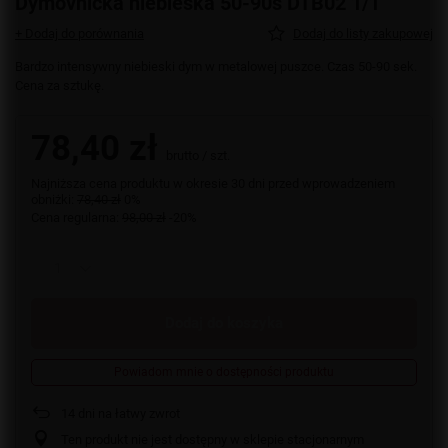
Dymovnicka niebieska 50-90s DTB02 1/1
+ Dodaj do porównania
Dodaj do listy zakupowej
Bardzo intensywny niebieski dym w metalowej puszce. Czas 50-90 sek.
Cena za sztukę.
78,40 zł
brutto
/
szt.
Najniższa cena produktu w okresie 30 dni przed wprowadzeniem
obniżki:
78,40 zł
0%
Cena regularna:
98,00 zł
-20%
Dodaj do koszyka
Powiadom mnie o dostępności produktu
14
dni na łatwy zwrot
Ten produkt nie jest dostępny w sklepie stacjonarnym