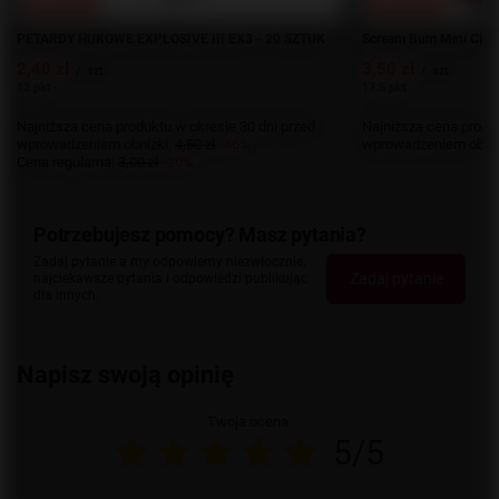
PROMOCJA
PROMOCJA
PETARDY HUKOWE EXPLOSIVE III EX3 - 20 SZTUK
Scream Bum Mini Circo
2,40 zł
3,50 zł
/
szt.
/
szt.
12 pkt
17.5 pkt
Najniższa cena produktu w okresie 30 dni przed
Najniższa cena produk
wprowadzeniem obniżki:
4,50 zł
-46%
wprowadzeniem obniż
Cena regularna:
3,00 zł
-20%
Potrzebujesz pomocy? Masz pytania?
Zadaj pytanie a my odpowiemy niezwłocznie,
Zadaj pytanie
najciekawsze pytania i odpowiedzi publikując
dla innych.
Napisz swoją opinię
Twoja ocena:
5/5