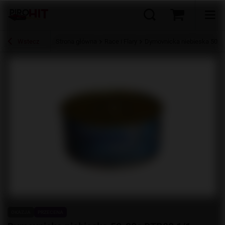
Wstecz
Strona główna
Race i Flary
Dymovnicka niebieska 50-9
OKAZJA
PRZECENA