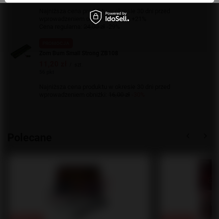
Najniższa cena produktu w okresie 30 dni przed
wprowadzeniem obniżki:
13,99 zł
+21%
Cena regularna:
24,00 zł
-29%
PROMOCJA
Zom Bum Small Strong ZB108
11,20 zł
/
szt.
56 pkt
Najniższa cena produktu w okresie 30 dni przed
wprowadzeniem obniżki:
16,00 zł
-30%
Polecane