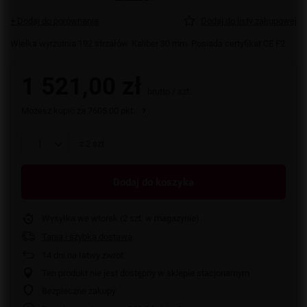
+ Dodaj do porównania
Dodaj do listy zakupowej
Wielka wyrzutnia 192 strzałów. Kaliber 30 mm. Posiada certyfikat CE F2.
1 521,00 zł
brutto
/
szt.
Możesz kupić za
7605.00 pkt.
z
2
szt.
Dodaj do koszyka
Wysyłka
we wtorek
(2 szt. w magazynie)
Tania i szybka dostawa
14
dni na łatwy zwrot
Ten produkt nie jest dostępny w sklepie stacjonarnym
Bezpieczne zakupy