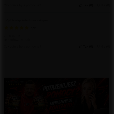
Czy opinia była pomocna?
Tak
0
Nie
0
Opinia niepotwierdzona zakupem
5/5
2026-02-06
Radosław, Deutsh
Czy opinia była pomocna?
Tak
0
Nie
0