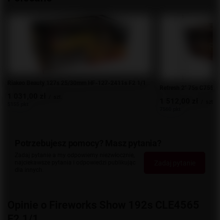
Riakeo Beauty 127s 25/30mm HF-127-2411s F2 1/1
Refresh 2" 75s C755RC
1 031,00 zł
/
szt.
1 512,00 zł
/
szt.
5155 pkt
7560 pkt
Potrzebujesz pomocy? Masz pytania?
Zadaj pytanie a my odpowiemy niezwłocznie,
Zadaj pytanie
najciekawsze pytania i odpowiedzi publikując
dla innych.
Opinie o Fireworks Show 192s CLE4565
F2 1/1