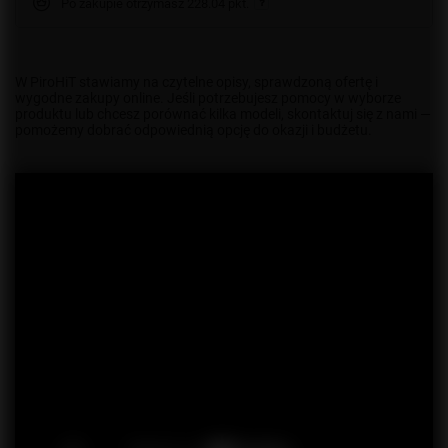
Po zakupie otrzymasz
228.04 pkt.
W PiroHiT stawiamy na czytelne opisy, sprawdzoną ofertę i
wygodne zakupy online. Jeśli potrzebujesz pomocy w wyborze
produktu lub chcesz porównać kilka modeli, skontaktuj się z nami —
pomożemy dobrać odpowiednią opcję do okazji i budżetu.