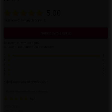
5.00
Liczba wystawionych opinii: 2
Napisz swoją opinię
Za opinię otrzymasz
1 pkt.
w naszym programie lojalnościowym.
5
2
4
0
3
0
2
0
1
0
Kliknij ocenę aby filtrować opinie
Opinia niepotwierdzona zakupem
5/5
2026-02-06
Jan, Wrocław