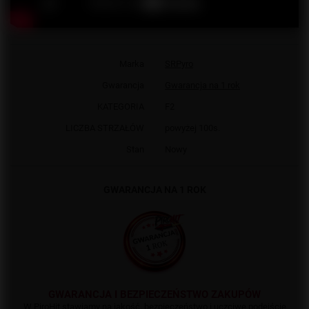
Marka
SRPyro
Gwarancja
Gwarancja na 1 rok
KATEGORIA
F2
LICZBA STRZAŁÓW
powyżej 100s.
Stan
Nowy
GWARANCJA NA 1 ROK
GWARANCJA I BEZPIECZEŃSTWO ZAKUPÓW
W PiroHit stawiamy na jakość, bezpieczeństwo i uczciwe podejście