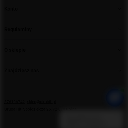
Konto
Regulaminy
O sklepie
Znajdziesz nas
576106742
sklep@pirohit.pl
Grupa Hit
,
Społdzielcza 25
,
72-010
Police