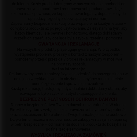
do klienta. Każdy produkt dostępny w naszym sklepie pochodzi od
sprawdzonych importerów i renomowanych producentów, dzięki
czemu masz pewność, że kupujesz towar legalny, dopuszczony do
sprzedaży i zgodny z obowiązującymi normami.
Zapewniamy bezpieczne zakupy oraz wsparcie na każdym etapie –
od wyboru produktu aż po jego użytkowanie. Zależy nam na tym, aby
każdy klient czuł się pewnie i komfortowo, dlatego dokładamy
wszelkich starań, aby obsługa była szybka, rzetelna i pomocna.
GWARANCJA I REKLAMACJE
Na wszystkie produkty przysługuje gwarancja. W przypadku
wystąpienia problemu prosimy o kontakt z naszym zespołem –
pomożemy przejść przez cały proces reklamacyjny w możliwie
najprostszy sposób.
Ważna informacja:
Reklamowany produkt należy fizycznie odesłać do naszego sklepu w
celu jego weryfikacji. Jest to niezbędne, abyśmy mogli rzetelnie
ocenić zgłoszenie i sprawnie je rozpatrzyć.
Każdą reklamację traktujemy indywidualnie i dokładamy starań, aby
rozwiązanie było szybkie i satysfakcjonujące dla klienta.
BEZPIECZNE PŁATNOŚCI I OCHRONA DANYCH
Dbamy o bezpieczeństwo Twoich danych oraz płatności. W sklepie
PiroHit korzystamy wyłącznie ze sprawdzonych systemów płatności
oraz zabezpieczeń, które chronią Twoje transakcje i dane osobowe.
Dzięki temu możesz mieć pewność, że zakupy w naszym sklepie są
w pełni bezpieczne – od momentu dodania produktu do koszyka aż
po finalizację zamówienia.
WYSYŁKA I REALIZACJA ZAMÓWIEŃ