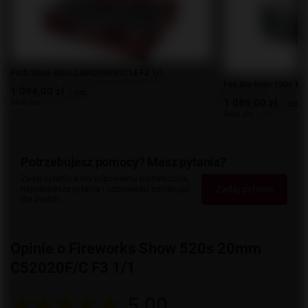
Profi Show 400s C40020XPR/C14 F2 1/1
Fire Are Born 190s TXB
1 094,00 zł
/
szt.
1 086,00 zł
5470 pkt
/
szt.
5430 pkt
Potrzebujesz pomocy? Masz pytania?
Zadaj pytanie a my odpowiemy niezwłocznie,
Zadaj pytanie
najciekawsze pytania i odpowiedzi publikując
dla innych.
Opinie o Fireworks Show 520s 20mm
C52020F/C F3 1/1
5.00