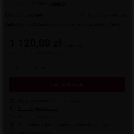
5.00/5.00
Opinie (7)
+ Dodaj do porównania
Dodaj do listy zakupowej
Wielka bateria 520 strzałów. Kaliber 20mm. Posiada certyfikat CE F3.
1 120,00 zł
brutto
/
szt.
Możesz kupić za
5600.00 pkt.
z
3
szt.
Dodaj do koszyka
Wysyłka
we wtorek
(3 szt. w magazynie)
Tania i szybka dostawa
14
dni na łatwy zwrot
Ten produkt nie jest dostępny w sklepie stacjonarnym
Bezpieczne zakupy