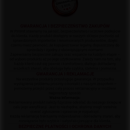
GWARANCJA I BEZPIECZEŃSTWO ZAKUPÓW
W PiroHit stawiamy na jakość, bezpieczeństwo i uczciwe podejście
do klienta. Każdy produkt dostępny w naszym sklepie pochodzi od
sprawdzonych importerów i renomowanych producentów, dzięki
czemu masz pewność, że kupujesz towar legalny, dopuszczony do
sprzedaży i zgodny z obowiązującymi normami.
Zapewniamy bezpieczne zakupy oraz wsparcie na każdym etapie –
od wyboru produktu aż po jego użytkowanie. Zależy nam na tym, aby
każdy klient czuł się pewnie i komfortowo, dlatego dokładamy
wszelkich starań, aby obsługa była szybka, rzetelna i pomocna.
GWARANCJA I REKLAMACJE
Na wszystkie produkty przysługuje gwarancja. W przypadku
wystąpienia problemu prosimy o kontakt z naszym zespołem –
pomożemy przejść przez cały proces reklamacyjny w możliwie
najprostszy sposób.
Ważna informacja:
Reklamowany produkt należy fizycznie odesłać do naszego sklepu w
celu jego weryfikacji. Jest to niezbędne, abyśmy mogli rzetelnie
ocenić zgłoszenie i sprawnie je rozpatrzyć.
Każdą reklamację traktujemy indywidualnie i dokładamy starań, aby
rozwiązanie było szybkie i satysfakcjonujące dla klienta.
BEZPIECZNE PŁATNOŚCI I OCHRONA DANYCH