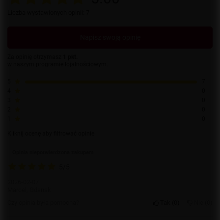
Liczba wystawionych opinii: 7
Napisz swoją opinię
Za opinię otrzymasz
1 pkt.
w naszym programie lojalnościowym.
5
7
4
0
3
0
2
0
1
0
Kliknij ocenę aby filtrować opinie
Opinia niepotwierdzona zakupem
5/5
2026-02-07
Marcel, Gdansk
Czy opinia była pomocna?
Tak
0
Nie
0