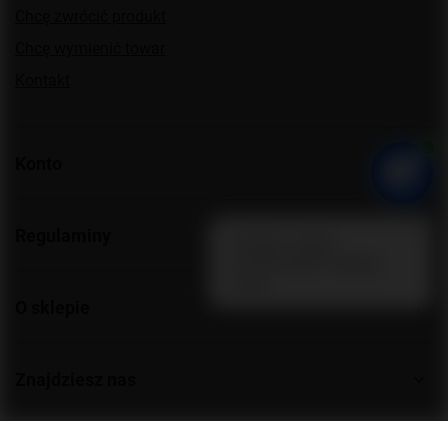
Chcę zwrócić produkt
Chcę wymienić towar
Kontakt
Konto
Regulaminy
O sklepie
Znajdziesz nas