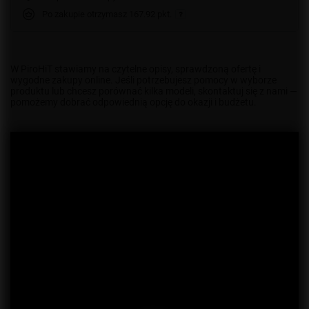
Po zakupie otrzymasz
167.92 pkt.
W PiroHiT stawiamy na czytelne opisy, sprawdzoną ofertę i
wygodne zakupy online. Jeśli potrzebujesz pomocy w wyborze
produktu lub chcesz porównać kilka modeli, skontaktuj się z nami —
pomożemy dobrać odpowiednią opcję do okazji i budżetu.