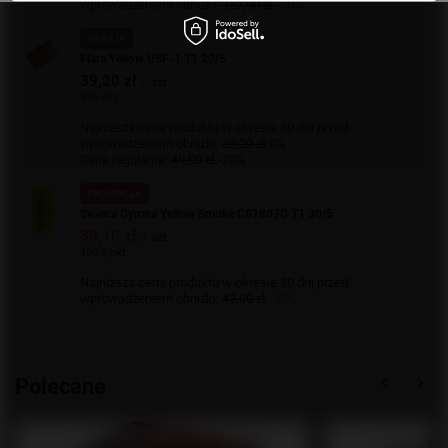
wprowadzeniem obniżki:
127,00 zł
-30%
OKAZJA
Flara Yellow USF-1 T1 20/5
39,20 zł
/
szt.
196 pkt
Najniższa cena produktu w okresie 30 dni przed
wprowadzeniem obniżki:
39,20 zł
0%
Cena regularna:
49,00 zł
-20%
PROMOCJA
Świeca Dymna Yellow Smoke CS1807D T1 30/5
30,10 zł
/
szt.
150.5 pkt
Najniższa cena produktu w okresie 30 dni przed
wprowadzeniem obniżki:
43,00 zł
-30%
Polecane