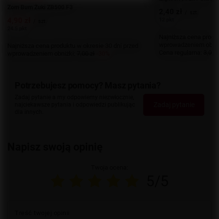
Zom Bum Żuki ZB500 F3
2,40 zł
/
szt.
4,90 zł
12 pkt
/
szt.
24.5 pkt
Najniższa cena produk
wprowadzeniem obniż
Najniższa cena produktu w okresie 30 dni przed
Cena regularna:
3,00 z
wprowadzeniem obniżki:
7,00 zł
-30%
Potrzebujesz pomocy? Masz pytania?
Zadaj pytanie a my odpowiemy niezwłocznie,
Zadaj pytanie
najciekawsze pytania i odpowiedzi publikując
dla innych.
Napisz swoją opinię
Twoja ocena:
5/5
Treść twojej opinii