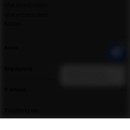
Chcę zwrócić produkt
Chcę wymienić towar
Kontakt
Konto
Regulaminy
O sklepie
Znajdziesz nas