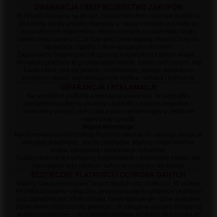
GWARANCJA I BEZPIECZEŃSTWO ZAKUPÓW
W PiroHit stawiamy na jakość, bezpieczeństwo i uczciwe podejście
do klienta. Każdy produkt dostępny w naszym sklepie pochodzi od
sprawdzonych importerów i renomowanych producentów, dzięki
czemu masz pewność, że kupujesz towar legalny, dopuszczony do
sprzedaży i zgodny z obowiązującymi normami.
Zapewniamy bezpieczne zakupy oraz wsparcie na każdym etapie –
od wyboru produktu aż po jego użytkowanie. Zależy nam na tym, aby
każdy klient czuł się pewnie i komfortowo, dlatego dokładamy
wszelkich starań, aby obsługa była szybka, rzetelna i pomocna.
GWARANCJA I REKLAMACJE
Na wszystkie produkty przysługuje gwarancja. W przypadku
wystąpienia problemu prosimy o kontakt z naszym zespołem –
pomożemy przejść przez cały proces reklamacyjny w możliwie
najprostszy sposób.
Ważna informacja:
Reklamowany produkt należy fizycznie odesłać do naszego sklepu w
celu jego weryfikacji. Jest to niezbędne, abyśmy mogli rzetelnie
ocenić zgłoszenie i sprawnie je rozpatrzyć.
Każdą reklamację traktujemy indywidualnie i dokładamy starań, aby
rozwiązanie było szybkie i satysfakcjonujące dla klienta.
BEZPIECZNE PŁATNOŚCI I OCHRONA DANYCH
Dbamy o bezpieczeństwo Twoich danych oraz płatności. W sklepie
PiroHit korzystamy wyłącznie ze sprawdzonych systemów płatności
oraz zabezpieczeń, które chronią Twoje transakcje i dane osobowe.
Dzięki temu możesz mieć pewność, że zakupy w naszym sklepie są
w pełni bezpieczne – od momentu dodania produktu do koszyka aż