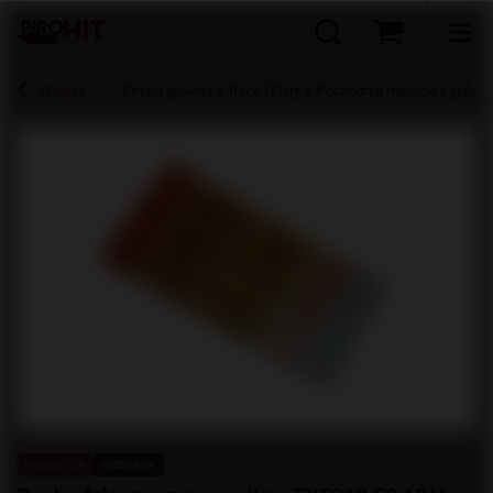
Wstecz
Strona główna
Race i Flary
Pochodnia meczowa yellow
PROMOCJA
PRZECENA