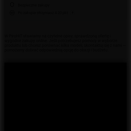
Bezpieczne zakupy
Po zakupie otrzymasz
4.20 pkt.
W PiroHiT stawiamy na czytelne opisy, sprawdzoną ofertę i
wygodne zakupy online. Jeśli potrzebujesz pomocy w wyborze
produktu lub chcesz porównać kilka modeli, skontaktuj się z nami —
pomożemy dobrać odpowiednią opcję do okazji i budżetu.