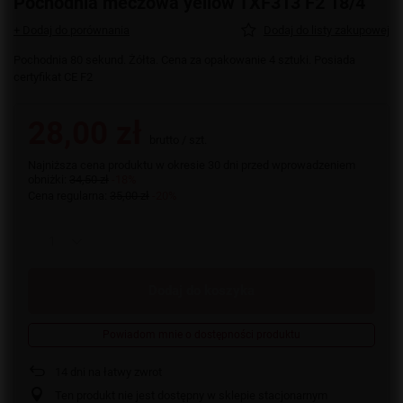
Pochodnia meczowa yellow TXF313 F2 18/4
+ Dodaj do porównania
Dodaj do listy zakupowej
Pochodnia 80 sekund. Żółta. Cena za opakowanie 4 sztuki. Posiada
certyfikat CE F2
28,00 zł
brutto
/
szt.
Najniższa cena produktu w okresie 30 dni przed wprowadzeniem
obniżki:
34,50 zł
-18%
Cena regularna:
35,00 zł
-20%
Dodaj do koszyka
Powiadom mnie o dostępności produktu
14
dni na łatwy zwrot
Ten produkt nie jest dostępny w sklepie stacjonarnym