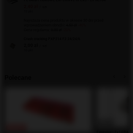
2,40 zł
/
szt.
12 pkt
Najniższa cena produktu w okresie 30 dni przed
wprowadzeniem obniżki:
4,50 zł
-46%
Cena regularna:
3,00 zł
-20%
Crash cracking PXP214 F2 24/24/6
2,00 zł
/
szt.
10 pkt
Polecane
OKAZJA
PROMOCJA
Explosive I Ex1 CRACK