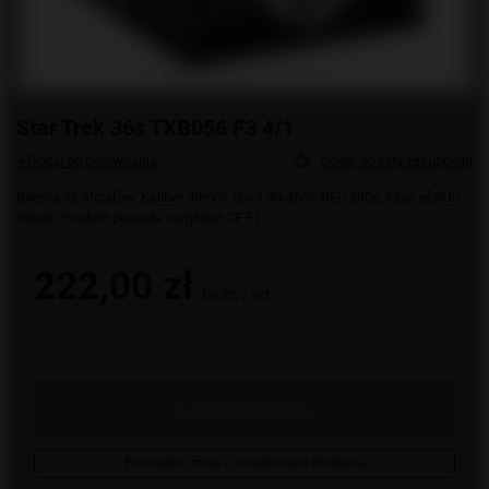
Star Trek 36s TXB056 F3 4/1
+ Dodaj do porównania
Dodaj do listy zakupowej
Bateria 36 strzałów. Kaliber 30mm, dolot 40-45m, NEC 540g, czas efektu
38sek. Produkt posiada certyfikat CE F2.
222,00 zł
brutto
/
szt.
Dodaj do koszyka
Powiadom mnie o dostępności produktu