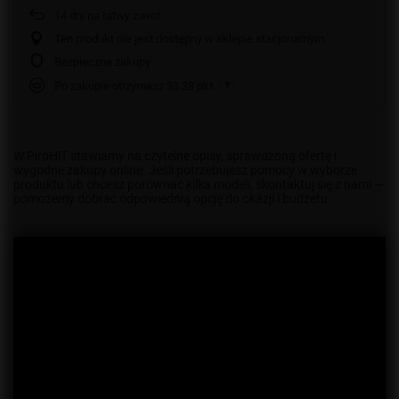
14
dni na łatwy zwrot
Ten produkt nie jest dostępny w sklepie stacjonarnym
Bezpieczne zakupy
Po zakupie otrzymasz
33.28 pkt.
W PiroHiT stawiamy na czytelne opisy, sprawdzoną ofertę i
wygodne zakupy online. Jeśli potrzebujesz pomocy w wyborze
produktu lub chcesz porównać kilka modeli, skontaktuj się z nami —
pomożemy dobrać odpowiednią opcję do okazji i budżetu.