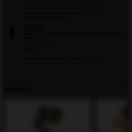
Najniższa cena produktu w okresie 30 dni przed
wprowadzeniem obniżki:
4,50 zł
-46%
Cena regularna:
3,00 zł
-20%
PROMOCJA
Super rocket 3" Riakeo HF24850R rakiety kuliste szelka na kiju 6
sztuk F3 5/6
199,99 zł
/
szt.
999.95 pkt
Najniższa cena produktu w okresie 30 dni przed
wprowadzeniem obniżki:
380,00 zł
-47%
Polecane