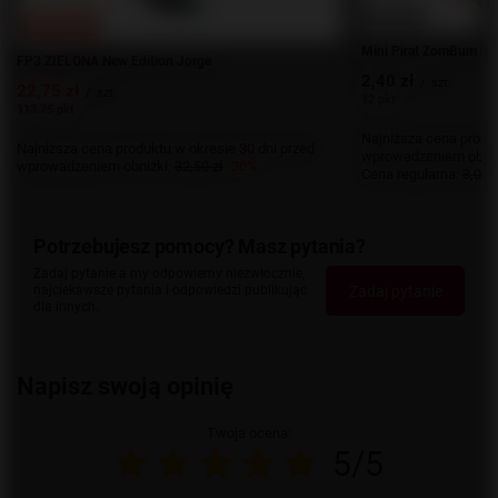
OKAZJA
PROMOCJA
Mini Pirat ZomBum Ex
FP3 ZIELONA New Edition Jorge
2,40 zł
/
szt.
22,75 zł
/
szt.
12 pkt
113.75 pkt
Najniższa cena produk
Najniższa cena produktu w okresie 30 dni przed
wprowadzeniem obniż
wprowadzeniem obniżki:
32,50 zł
-30%
Cena regularna:
3,00 z
Potrzebujesz pomocy? Masz pytania?
Zadaj pytanie a my odpowiemy niezwłocznie,
Zadaj pytanie
najciekawsze pytania i odpowiedzi publikując
dla innych.
Napisz swoją opinię
Twoja ocena:
5/5