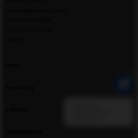
Śledzenie przesyłki
Chcę zareklamować produkt
Chcę zwrócić produkt
Chcę wymienić towar
Kontakt
Konto
Regulaminy
O sklepie
Znajdziesz nas