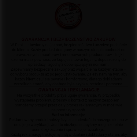
GWARANCJA I BEZPIECZEŃSTWO ZAKUPÓW
W PiroHit stawiamy na jakość, bezpieczeństwo i uczciwe podejście
do klienta. Każdy produkt dostępny w naszym sklepie pochodzi od
sprawdzonych importerów i renomowanych producentów, dzięki
czemu masz pewność, że kupujesz towar legalny, dopuszczony do
sprzedaży i zgodny z obowiązującymi normami.
Zapewniamy bezpieczne zakupy oraz wsparcie na każdym etapie –
od wyboru produktu aż po jego użytkowanie. Zależy nam na tym, aby
każdy klient czuł się pewnie i komfortowo, dlatego dokładamy
wszelkich starań, aby obsługa była szybka, rzetelna i pomocna.
GWARANCJA I REKLAMACJE
Na wszystkie produkty przysługuje gwarancja. W przypadku
wystąpienia problemu prosimy o kontakt z naszym zespołem –
pomożemy przejść przez cały proces reklamacyjny w możliwie
najprostszy sposób.
Ważna informacja:
Reklamowany produkt należy fizycznie odesłać do naszego sklepu w
celu jego weryfikacji. Jest to niezbędne, abyśmy mogli rzetelnie
ocenić zgłoszenie i sprawnie je rozpatrzyć.
Każdą reklamację traktujemy indywidualnie i dokładamy starań, aby