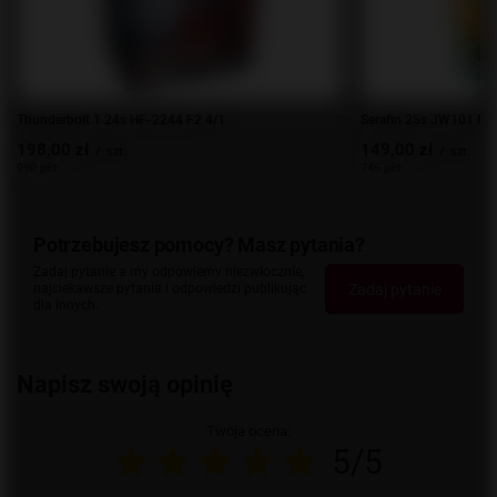
Thunderbolt 1 24s HF-2244 F2 4/1
Serafin 25s JW101 F2 
198,00 zł
149,00 zł
/
szt.
/
szt.
990 pkt
745 pkt
Potrzebujesz pomocy? Masz pytania?
Zadaj pytanie a my odpowiemy niezwłocznie,
Zadaj pytanie
najciekawsze pytania i odpowiedzi publikując
dla innych.
Napisz swoją opinię
Twoja ocena:
5/5