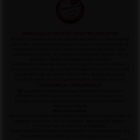
GWARANCJA I BEZPIECZEŃSTWO ZAKUPÓW
W PiroHit stawiamy na jakość, bezpieczeństwo i uczciwe podejście
do klienta. Każdy produkt dostępny w naszym sklepie pochodzi od
sprawdzonych importerów i renomowanych producentów, dzięki
czemu masz pewność, że kupujesz towar legalny, dopuszczony do
sprzedaży i zgodny z obowiązującymi normami.
Zapewniamy bezpieczne zakupy oraz wsparcie na każdym etapie –
od wyboru produktu aż po jego użytkowanie. Zależy nam na tym, aby
każdy klient czuł się pewnie i komfortowo, dlatego dokładamy
wszelkich starań, aby obsługa była szybka, rzetelna i pomocna.
GWARANCJA I REKLAMACJE
Na wszystkie produkty przysługuje gwarancja. W przypadku
wystąpienia problemu prosimy o kontakt z naszym zespołem –
pomożemy przejść przez cały proces reklamacyjny w możliwie
najprostszy sposób.
Ważna informacja:
Reklamowany produkt należy fizycznie odesłać do naszego sklepu w
celu jego weryfikacji. Jest to niezbędne, abyśmy mogli rzetelnie
ocenić zgłoszenie i sprawnie je rozpatrzyć.
Każdą reklamację traktujemy indywidualnie i dokładamy starań, aby
rozwiązanie było szybkie i satysfakcjonujące dla klienta.