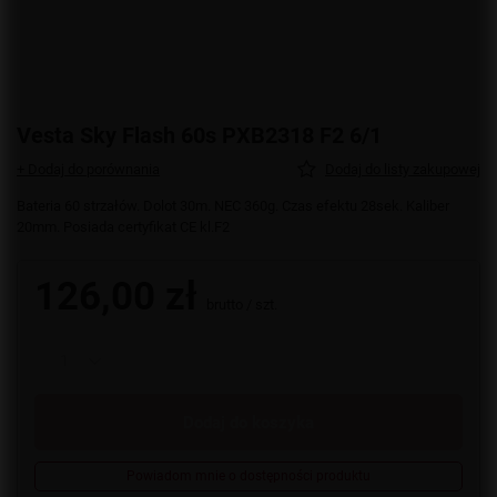
Vesta Sky Flash 60s PXB2318 F2 6/1
+ Dodaj do porównania
Dodaj do listy zakupowej
Bateria 60 strzałów. Dolot 30m. NEC 360g. Czas efektu 28sek. Kaliber
20mm. Posiada certyfikat CE kl.F2
126,00 zł
brutto
/
szt.
Dodaj do koszyka
Powiadom mnie o dostępności produktu