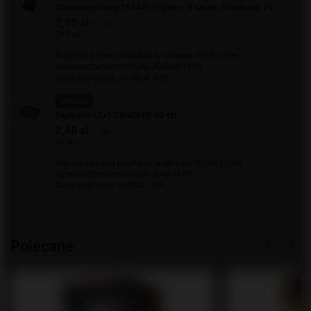
Stroboskop biały TXF441 Triplex – 3 sztuki, 90 sekund, F2
7,70 zł
/
szt.
38.5 pkt
Najniższa cena produktu w okresie 30 dni przed
wprowadzeniem obniżki:
5,99 zł
+28%
Cena regularna:
11,00 zł
-30%
OKAZJA
Explosive I Ex1 CRACKER 40 szt
2,40 zł
/
szt.
12 pkt
Najniższa cena produktu w okresie 30 dni przed
wprowadzeniem obniżki:
2,40 zł
0%
Cena regularna:
3,00 zł
-20%
Polecane