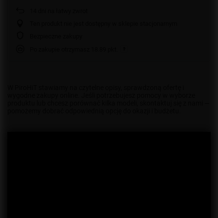
14
dni na łatwy zwrot
Ten produkt nie jest dostępny w sklepie stacjonarnym
Bezpieczne zakupy
Po zakupie otrzymasz
18.89 pkt.
W PiroHiT stawiamy na czytelne opisy, sprawdzoną ofertę i
wygodne zakupy online. Jeśli potrzebujesz pomocy w wyborze
produktu lub chcesz porównać kilka modeli, skontaktuj się z nami —
pomożemy dobrać odpowiednią opcję do okazji i budżetu.