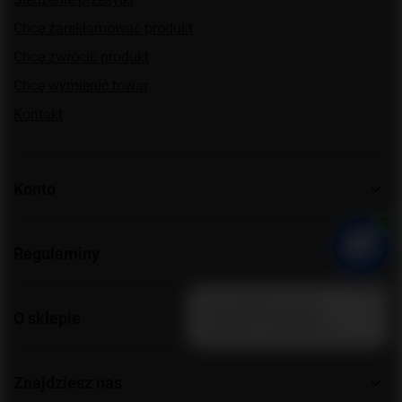
Chcę zareklamować produkt
Chcę zwrócić produkt
Chcę wymienić towar
Kontakt
Konto
Regulaminy
O sklepie
Znajdziesz nas