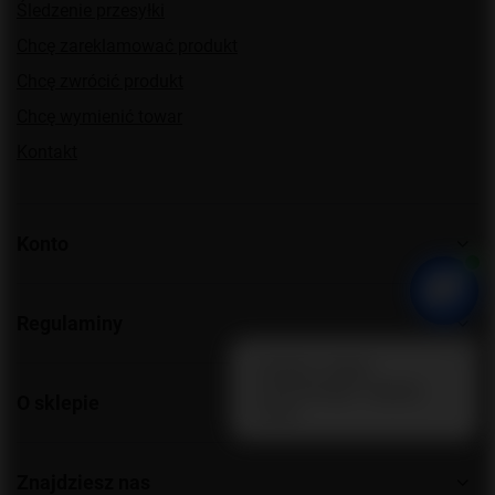
Śledzenie przesyłki
Chcę zareklamować produkt
Chcę zwrócić produkt
Chcę wymienić towar
Kontakt
Konto
Regulaminy
O sklepie
Znajdziesz nas