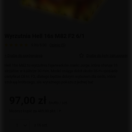
Wyrzutnia Hell 16s M82 F2 6/1
5.00/5.00
Opinie (5)
+ Dodaj do porównania
Dodaj do listy zakupowej
Hell 16s M82 to wyrzutnia fajerwerków marki Jorge, która oferuje 16
strzałów w kalibrze 30 mm. Model osiąga dolot około 35 m i posiada
certyfikat CE kl. F2, dlatego będzie dobrym wyborem dla osób, które
szukają krótszego, ale wyraźnego pokazu z jednej bat
97,00 zł
brutto
/
szt.
Możesz kupić za
485.00 pkt.
z
16
szt.