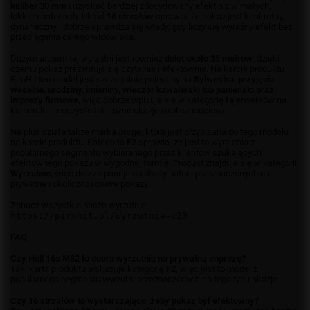
kaliber 30 mm
i uzyskać bardziej zdecydowany efekt niż w małych,
lekkich bateriach. Układ
16 strzałów
sprawia, że pokaz jest konkretny,
dynamiczny i dobrze sprawdza się wtedy, gdy liczy się wyraźny efekt bez
przeciągania całego widowiska.
Dużym atutem tej wyrzutni jest również
dolot około 35 metrów
, dzięki
czemu pokaz prezentuje się czytelnie i efektownie. Na karcie produktu
PiroHit ten model jest szczególnie polecany na
Sylwestra, przyjęcia
weselne, urodziny, imieniny, wieczór kawalerski lub panieński oraz
imprezy firmowe
, więc dobrze wpisuje się w kategorię fajerwerków na
kameralne uroczystości i różne okazje okolicznościowe.
Na plus działa także marka
Jorge
, która jest przypisana do tego modelu
na karcie produktu. Kategoria
F2
sprawia, że jest to wyrzutnia z
popularnego segmentu wybieranego przez klientów szukających
efektownego pokazu w wygodnej formie. Produkt znajduje się w kategorii
Wyrzutnie
, więc dobrze pasuje do oferty baterii przeznaczonych na
prywatne i okolicznościowe pokazy.
Zobacz wszystkie nasze wyrzutnie:
https://pirohit.pl/Wyrzutnie-c20
FAQ
Czy Hell 16s M82 to dobra wyrzutnia na prywatną imprezę?
Tak, karta produktu wskazuje kategorię
F2
, więc jest to model z
popularnego segmentu wyrzutni przeznaczonych na tego typu okazje.
Czy 16 strzałów to wystarczająco, żeby pokaz był efektowny?