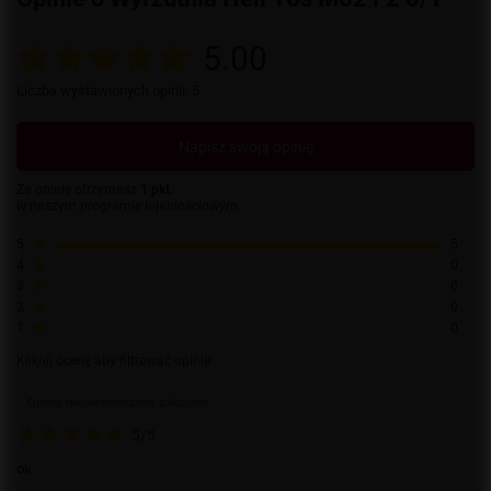
5.00
Liczba wystawionych opinii: 5
Napisz swoją opinię
Za opinię otrzymasz
1 pkt.
w naszym programie lojalnościowym.
5
5
4
0
3
0
2
0
1
0
Kliknij ocenę aby filtrować opinie
Opinia niepotwierdzona zakupem
5/5
ok