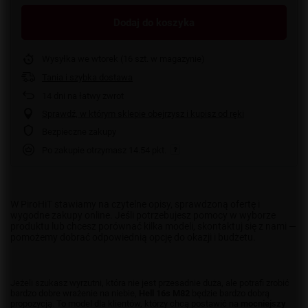
Dodaj do koszyka
Wysyłka
we wtorek
(16 szt. w magazynie)
Tania i szybka dostawa
14
dni na łatwy zwrot
Sprawdź, w którym sklepie obejrzysz i kupisz od ręki
Bezpieczne zakupy
Po zakupie otrzymasz
14.54 pkt.
W PiroHiT stawiamy na czytelne opisy, sprawdzoną ofertę i
wygodne zakupy online. Jeśli potrzebujesz pomocy w wyborze
produktu lub chcesz porównać kilka modeli, skontaktuj się z nami —
pomożemy dobrać odpowiednią opcję do okazji i budżetu.
Jeżeli szukasz wyrzutni, która nie jest przesadnie duża, ale potrafi zrobić
bardzo dobre wrażenie na niebie,
Hell 16s M82
będzie bardzo dobrą
propozycją. To model dla klientów, którzy chcą postawić na
mocniejszy