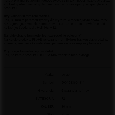
Tak, przy
kalibrze 30 mm
i
doloce około 35 m
taki model może dać bardzo
konkretny efekt wizualny. To częściowo wniosek oparty na specyfikacji
produktu.
Czy kaliber 30 mm robi różnicę?
Tak,
30 mm
to parametr typowy dla wyrzutni o mocniejszym charakterze
niż najmniejsze modele kompaktowe. Na karcie produktu właśnie taki
kaliber jest podany dla Hell 16s M82.
Na jakie okazje ten model jest szczególnie polecany?
Na karcie produktu PiroHit wskazano m.in.
Sylwestra, wesela, urodziny,
imieniny, wieczory kawalerskie i panieńskie oraz imprezy firmowe
.
Czy Jorge to marka tego modelu?
Tak, na karcie produktu
Hell 16s M82
widnieje marka
Jorge
.
Marka
Jorge
Symbol
5901583664311
Gwarancja
Gwarancja na 1 rok
KATEGORIA
F2
KALIBER
30mm
Stan
Nowy