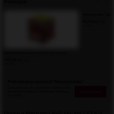
Polecane
Wyrzutnia Zlobr 16s C
85,00 zł
/
szt.
425 pkt
Wyrzutnia Red City Eco 20s ECO-L20-4 F2 6/1
129,00 zł
/
szt.
645 pkt
Potrzebujesz pomocy? Masz pytania?
Zadaj pytanie a my odpowiemy niezwłocznie,
Zadaj pytanie
najciekawsze pytania i odpowiedzi publikując
dla innych.
Opinie o Wyrzutnia Hell 16s M82 F2 6/1